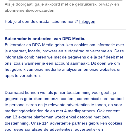
Als je doorgaat, ga je akkoord met de
gebruikers-
,
privacy-
en
Klik
hier
om dit aan te passen
abonnementsvoorwaarden
.
Heb je al een Buienradar-abonnement?
Inloggen
Avondrood
Lente
Buienradar is onderdeel van DPG Media.
Buienradar en DPG Media gebruiken cookies om informatie over
Bekijk slideshow
je apparaat, locatie, browser en surfgedrag te verzamelen. Deze
informatie combineren we met de gegevens die je zelf deelt met
ons, zoals wanneer je een account aanmaakt. Dit doen we om
het gebruik van onze media te analyseren en onze websites en
apps te verbeteren.
Een moment geduld aub...
Daarnaast kunnen we, als je hier toestemming voor geeft, je
gegevens gebruiken om onze content, communicatie en aanbod
te personaliseren en je relevante advertenties te tonen, en voor
marketingdoeleinden delen met 4 mediapartners. Ook content
van 13 externe platformen wordt enkel getoond met jouw
toestemming. Onze 114 advertentie partners gebruiken cookies
Over Buienradar
voor gepersonaliseerde advertenties, advertentie- en