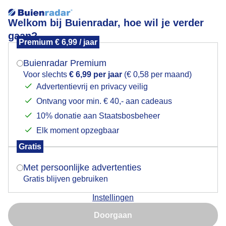
Welkom bij Buienradar, hoe wil je verder
gaan?
Premium € 6,99 / jaar
Mogen we je locatie gebruiken voor het
Lees meer.
weer?
Buienradar Premium
Avondrood
Voor slechts
€ 6,99 per jaar
(€ 0,58 per maand)
Advertentievrij en privacy veilig
Ontvang voor min. € 40,- aan cadeaus
Indien je hier nog geen akkoord op hebt gegeven,
verschijnt er zo een pop-up uit je browser waarin
10% donatie aan Staatsbosbeheer
deze toestemming gevraagd wordt.
Elk moment opzegbaar
Gratis
Is goed, toon de popup
Met persoonlijke advertenties
Gratis blijven gebruiken
Avondrood
Instellingen
Nu niet, misschien later
Door: Anne-Marie van Iersel
Gemaakt: 10-05-2026, 54x bekeken
Doorgaan
Gebruik je Safari en wil je niet elke dag deze pop-up zien?