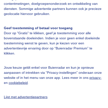
contentmetingen, doelgroepenonderzoek en ontwikkeling van
diensten. Sommige advertentie partners kunnen ook je precieze
Bedrijfsgegevens
geolocatie hiervoor gebruiken.
Veelgestelde vragen
Geef toestemming of betaal voor toegang
Contact
Door op "Gratis" te klikken, geef je toestemming voor alle
Toegankelijkheid
bovenstaande doeleinden. Indien je voor geen enkel doeleinde
toestemming wenst te geven, kun je kiezen voor een
Gebruikersvoorwaarden
advertentievrije ervaring door op “Buienradar Premium” te
klikken.
Adverteren
Buienradar Team
Jouw keuze geldt enkel voor Buienradar en kun je opnieuw
Privacy beleid
aanpassen of intrekken via “Privacy-instellingen” onderaan onze
website of in het menu van onze app. Lees meer in ons
privacy-
Cookie beleid
en
cookiebeleid
.
Privacy instellingen
Gratis weerdata
Lijst met advertentiepartners
@BuienradarNL