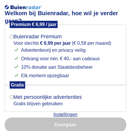
Welkom bij Buienradar, hoe wil je verder
gaan?
Premium € 6,99 / jaar
Mogen we je locatie gebruiken voor het
Nevel in de bergen van het zwarte woud
weer?
Buienradar Premium
Voor slechts
€ 6,99 per jaar
(€ 0,58 per maand)
Advertentievrij en privacy veilig
Ontvang voor min. € 40,- aan cadeaus
Indien je hier nog geen akkoord op hebt gegeven,
verschijnt er zo een pop-up uit je browser waarin
10% donatie aan Staatsbosbeheer
deze toestemming gevraagd wordt.
Elk moment opzegbaar
Gratis
Is goed, toon de popup
Met persoonlijke advertenties
Gratis blijven gebruiken
Instellingen
Nu niet, misschien later
Nevel in de bergen van het zwarte woud na regen en
Doorgaan
onweer
Gebruik je Safari en wil je niet elke dag deze pop-up zien?