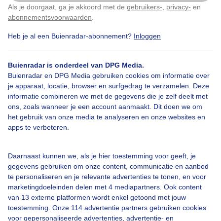
Als je doorgaat, ga je akkoord met de
gebruikers-
,
privacy-
en
Klik
hier
om dit aan te passen
abonnementsvoorwaarden
.
Door: Cynthia Van Leusden
Gemaakt: 10-05-2026, 15x bekeken
Heb je al een Buienradar-abonnement?
Inloggen
Buienradar is onderdeel van DPG Media.
Regen
Wolken
Onweer
Buienradar en DPG Media gebruiken cookies om informatie over
je apparaat, locatie, browser en surfgedrag te verzamelen. Deze
informatie combineren we met de gegevens die je zelf deelt met
ons, zoals wanneer je een account aanmaakt. Dit doen we om
Bekijk slideshow
het gebruik van onze media te analyseren en onze websites en
apps te verbeteren.
Daarnaast kunnen we, als je hier toestemming voor geeft, je
gegevens gebruiken om onze content, communicatie en aanbod
Een moment geduld aub...
te personaliseren en je relevante advertenties te tonen, en voor
marketingdoeleinden delen met 4 mediapartners. Ook content
van 13 externe platformen wordt enkel getoond met jouw
toestemming. Onze 114 advertentie partners gebruiken cookies
voor gepersonaliseerde advertenties, advertentie- en