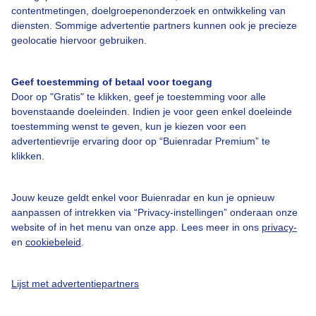
contentmetingen, doelgroepenonderzoek en ontwikkeling van
diensten. Sommige advertentie partners kunnen ook je precieze
geolocatie hiervoor gebruiken.
Over Buienradar
Geef toestemming of betaal voor toegang
Bedrijfsgegevens
Door op "Gratis" te klikken, geef je toestemming voor alle
Veelgestelde vragen
bovenstaande doeleinden. Indien je voor geen enkel doeleinde
toestemming wenst te geven, kun je kiezen voor een
Contact
advertentievrije ervaring door op “Buienradar Premium” te
Toegankelijkheid
klikken.
Gebruikersvoorwaarden
Jouw keuze geldt enkel voor Buienradar en kun je opnieuw
Adverteren
aanpassen of intrekken via “Privacy-instellingen” onderaan onze
Buienradar Team
website of in het menu van onze app. Lees meer in ons
privacy-
en
cookiebeleid
.
Privacy beleid
Cookie beleid
Lijst met advertentiepartners
Privacy instellingen