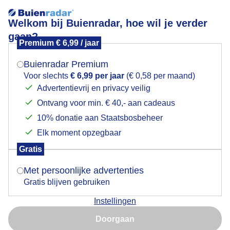
Welkom bij Buienradar, hoe wil je verder
gaan?
Premium € 6,99 / jaar
Mogen we je locatie gebruiken voor het
Naarden, 10-5-2026, Adriaan van Arendonk
weer?
Buienradar Premium
Voor slechts
€ 6,99 per jaar
(€ 0,58 per maand)
Advertentievrij en privacy veilig
Ontvang voor min. € 40,- aan cadeaus
Indien je hier nog geen akkoord op hebt gegeven,
verschijnt er zo een pop-up uit je browser waarin
10% donatie aan Staatsbosbeheer
deze toestemming gevraagd wordt.
Elk moment opzegbaar
Gratis
Is goed, toon de popup
Met persoonlijke advertenties
Gratis blijven gebruiken
Door: public
Gemaakt: 10-05-2026, 60x bekeken
Instellingen
Nu niet, misschien later
Doorgaan
Gebruik je Safari en wil je niet elke dag deze pop-up zien?