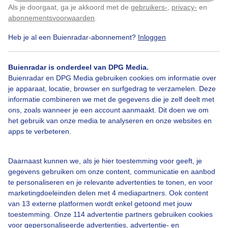
Als je doorgaat, ga je akkoord met de
gebruikers-
,
privacy-
en
Klik
hier
om dit aan te passen
abonnementsvoorwaarden
.
Bekijk slideshow
Heb je al een Buienradar-abonnement?
Inloggen
Buienradar is onderdeel van DPG Media.
Buienradar en DPG Media gebruiken cookies om informatie over
je apparaat, locatie, browser en surfgedrag te verzamelen. Deze
informatie combineren we met de gegevens die je zelf deelt met
Een moment geduld aub...
ons, zoals wanneer je een account aanmaakt. Dit doen we om
het gebruik van onze media te analyseren en onze websites en
apps te verbeteren.
Daarnaast kunnen we, als je hier toestemming voor geeft, je
gegevens gebruiken om onze content, communicatie en aanbod
Over Buienradar
te personaliseren en je relevante advertenties te tonen, en voor
marketingdoeleinden delen met 4 mediapartners. Ook content
van 13 externe platformen wordt enkel getoond met jouw
Bedrijfsgegevens
toestemming. Onze 114 advertentie partners gebruiken cookies
Veelgestelde vragen
voor gepersonaliseerde advertenties, advertentie- en