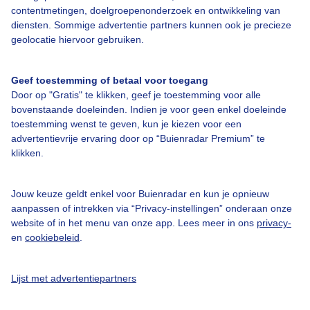
contentmetingen, doelgroepenonderzoek en ontwikkeling van
Contact
diensten. Sommige advertentie partners kunnen ook je precieze
geolocatie hiervoor gebruiken.
Toegankelijkheid
Gebruikersvoorwaarden
Geef toestemming of betaal voor toegang
Adverteren
Door op "Gratis" te klikken, geef je toestemming voor alle
bovenstaande doeleinden. Indien je voor geen enkel doeleinde
Buienradar Team
toestemming wenst te geven, kun je kiezen voor een
Privacy beleid
advertentievrije ervaring door op “Buienradar Premium” te
klikken.
Cookie beleid
Privacy instellingen
Jouw keuze geldt enkel voor Buienradar en kun je opnieuw
Gratis weerdata
aanpassen of intrekken via “Privacy-instellingen” onderaan onze
website of in het menu van onze app. Lees meer in ons
privacy-
en
cookiebeleid
.
@BuienradarNL
Buienradar
Lijst met advertentiepartners
Buienradar