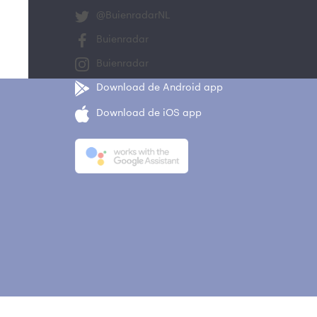
@BuienradarNL
Buienradar
Buienradar
Download de Android app
Download de iOS app