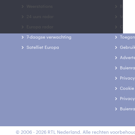
Weerstations
Bedrij
24 uurs radar
Veelge
Europa radar
Contac
7-daagse verwachting
Toegank
Satelliet Europa
Gebrui
Advert
Buienr
Privacy
Cookie
Privacy
Buienr
© 2006 - 2026 RTL Nederland. Alle rechten voorbehoud