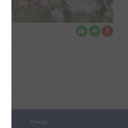
 aub...
Overig