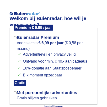
Reisinforma
Welkom bij Buienradar, hoe wil je
verder gaan?
Premium € 6,99 / jaar
Buienradar Premium
Voor slechts
€ 6,99 per jaar
(€ 0,58 per
wijd
Foto en video
Weerzine
maand)
Mogen we je locatie gebruiken voor
Advertentievrij en privacy veilig
het weer?
Zoeken in 
Ontvang voor min. € 40,- aan cadeaus
10% donatie aan Staatsbosbeheer
a Palma
Elk moment opzegbaar
Indien je hier nog geen akkoord op hebt
Gratis
gegeven, verschijnt er zo een pop-up uit
je browser waarin deze toestemming
Met persoonlijke advertenties
gevraagd wordt.
Gratis blijven gebruiken
Instellingen