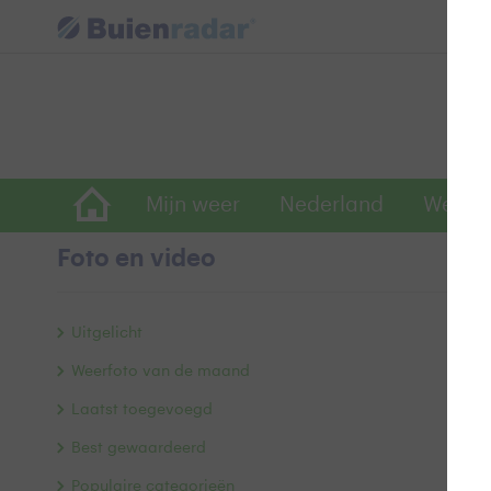
Mijn weer
Nederland
Wereld
Foto en video
L
Uitgelicht
Weerfoto van de maand
Laatst toegevoegd
Best gewaardeerd
Populaire categorieën