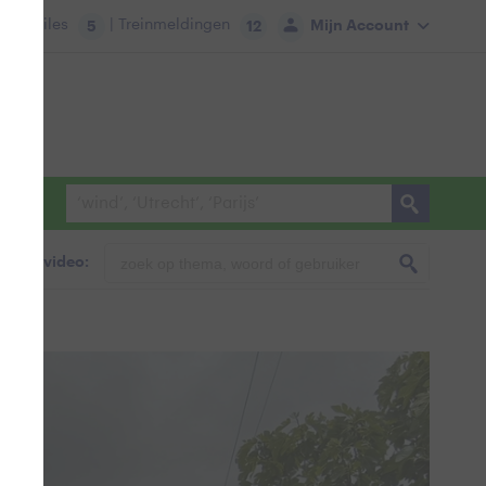
tie:
Files
| Treinmeldingen
Mijn Account
5
12
foto & video: