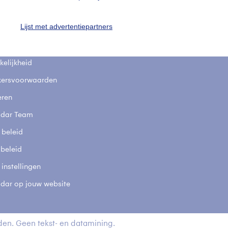
fsgegevens
De Bilt
Lijst met advertentiepartners
stelde vragen
t
elijkheid
kersvoorwaarden
eren
adar Team
 beleid
 beleid
 instellingen
adar op jouw website
en. Geen tekst- en datamining.