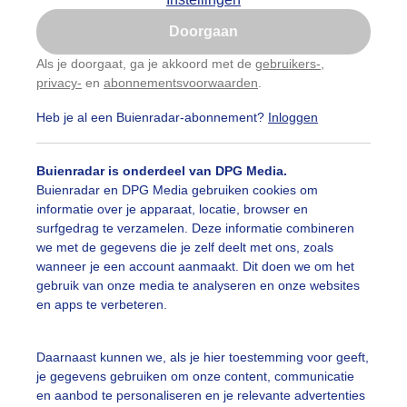
Is goed, toon de popup
Doorgaan
Nu niet, misschien later
Als je doorgaat, ga je akkoord met de
gebruikers-
,
privacy-
en
abonnementsvoorwaarden
.
Gebruik je Safari en wil je niet elke dag deze pop-up
zien?
Heb je al een Buienradar-abonnement?
Inloggen
Klik
hier
om dit aan te passen
Buienradar is onderdeel van DPG Media.
Buienradar en DPG Media gebruiken cookies om
informatie over je apparaat, locatie, browser en
surfgedrag te verzamelen. Deze informatie combineren
we met de gegevens die je zelf deelt met ons, zoals
wanneer je een account aanmaakt. Dit doen we om het
gebruik van onze media te analyseren en onze websites
en apps te verbeteren.
Daarnaast kunnen we, als je hier toestemming voor geeft,
je gegevens gebruiken om onze content, communicatie
en aanbod te personaliseren en je relevante advertenties