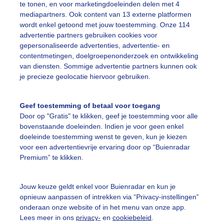
te tonen, en voor marketingdoeleinden delen met 4
mediapartners. Ook content van 13 externe platformen
wordt enkel getoond met jouw toestemming. Onze 114
advertentie partners gebruiken cookies voor
gepersonaliseerde advertenties, advertentie- en
contentmetingen, doelgroepenonderzoek en ontwikkeling
r: Petr Dorunda
Gemaakt: 10-05-2026, 47x bekeken
van diensten. Sommige advertentie partners kunnen ook
je precieze geolocatie hiervoor gebruiken.
ekijk slideshow
Geef toestemming of betaal voor toegang
Door op "Gratis" te klikken, geef je toestemming voor alle
bovenstaande doeleinden. Indien je voor geen enkel
doeleinde toestemming wenst te geven, kun je kiezen
voor een advertentievrije ervaring door op “Buienradar
Premium” te klikken.
Een moment geduld
Jouw keuze geldt enkel voor Buienradar en kun je
opnieuw aanpassen of intrekken via “Privacy-instellingen”
onderaan onze website of in het menu van onze app.
uienradar
Mijn weer
Lees meer in ons
privacy-
en
cookiebeleid
.