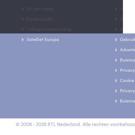
24 uurs radar
Veelge
Europa radar
Contac
7-daagse verwachting
Toegank
Satelliet Europa
Gebrui
Advert
Buienr
Privacy
Cookie
Privacy
Buienr
© 2006 - 2026 RTL Nederland. Alle rechten voorbehoud