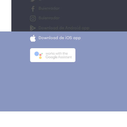
Buienradar
Buienradar
Download de Android app
Download de iOS app