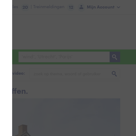
tie:
Files
| Treinmeldingen
Mijn Account
20
12
foto & video:
treffen.