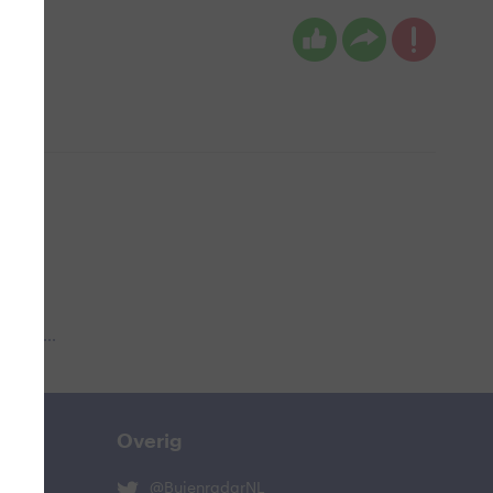
 aub...
Overig
@BuienradarNL