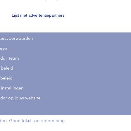
stelde vragen
Lijst met advertentiepartners
t
elijkheid
kersvoorwaarden
eren
adar Team
 beleid
 beleid
 instellingen
adar op jouw website
en. Geen tekst- en datamining.