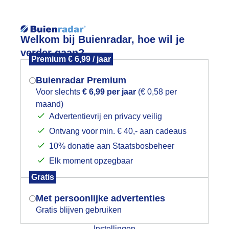
Reisinforma
Welkom bij Buienradar, hoe wil je
verder gaan?
Premium € 6,99 / jaar
Buienradar Premium
Voor slechts
€ 6,99 per jaar
(€ 0,58 per
wijd
Foto en video
Weerzine
maand)
Mogen we je locatie gebruiken voor
Advertentievrij en privacy veilig
het weer?
Zoeken in 
Ontvang voor min. € 40,- aan cadeaus
10% donatie aan Staatsbosbeheer
 weg naar huis , was bij het Oldtimer 
Elk moment opzegbaar
Indien je hier nog geen akkoord op hebt
Gratis
gegeven, verschijnt er zo een pop-up uit
je browser waarin deze toestemming
Met persoonlijke advertenties
gevraagd wordt.
Gratis blijven gebruiken
Instellingen