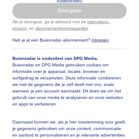
Is goed, toon de popup
Doorgaan
Nu niet, misschien later
Als je doorgaat, ga je akkoord met de
gebruikers-
,
privacy-
en
abonnementsvoorwaarden
.
Gebruik je Safari en wil je niet elke dag deze pop-up
zien?
Heb je al een Buienradar-abonnement?
Inloggen
Klik
hier
om dit aan te passen
Buienradar is onderdeel van DPG Media.
Buienradar en DPG Media gebruiken cookies om
informatie over je apparaat, locatie, browser en
surfgedrag te verzamelen. Deze informatie combineren
we met de gegevens die je zelf deelt met ons, zoals
wanneer je een account aanmaakt. Dit doen we om het
gebruik van onze media te analyseren en onze websites
en apps te verbeteren.
Daarnaast kunnen we, als je hier toestemming voor geeft,
je gegevens gebruiken om onze content, communicatie
en aanbod te personaliseren en je relevante advertenties