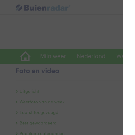
Mijn weer
Nederland
Wereld
Foto en video
Op
Uitgelicht
Weerfoto van de week
Laatst toegevoegd
Best gewaardeerd
Populaire categorieën