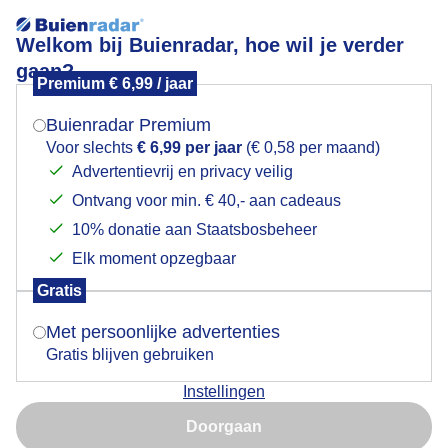
Welkom bij Buienradar, hoe wil je verder
gaan?
Premium € 6,99 / jaar
Mogen we je locatie gebruiken voor het
Moedernatuur!
weer?
Buienradar Premium
Voor slechts
€ 6,99 per jaar
(€ 0,58 per maand)
Advertentievrij en privacy veilig
Ontvang voor min. € 40,- aan cadeaus
Indien je hier nog geen akkoord op hebt gegeven,
verschijnt er zo een pop-up uit je browser waarin
10% donatie aan Staatsbosbeheer
deze toestemming gevraagd wordt.
Elk moment opzegbaar
Gratis
Is goed, toon de popup
Met persoonlijke advertenties
Gratis blijven gebruiken
Instellingen
Nu niet, misschien later
Door: Nely V Frankenhuijzen
Gemaakt: 10-05-2026, 24x bekeken
Doorgaan
Gebruik je Safari en wil je niet elke dag deze pop-up zien?