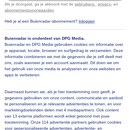
Als je doorgaat, ga je akkoord met de
gebruikers-
,
privacy-
en
Klik
hier
om dit aan te passen
abonnementsvoorwaarden
.
Heb je al een Buienradar-abonnement?
Inloggen
Bekijk slideshow
Buienradar is onderdeel van DPG Media.
Buienradar en DPG Media gebruiken cookies om informatie over
je apparaat, locatie, browser en surfgedrag te verzamelen. Deze
informatie combineren we met de gegevens die je zelf deelt met
ons, zoals wanneer je een account aanmaakt. Dit doen we om
Een moment geduld aub...
het gebruik van onze media te analyseren en onze websites en
apps te verbeteren.
Daarnaast kunnen we, als je hier toestemming voor geeft, je
gegevens gebruiken om onze content, communicatie en aanbod
te personaliseren en je relevante advertenties te tonen, en voor
Over Buienradar
marketingdoeleinden delen met 4 mediapartners. Ook content
van 13 externe platformen wordt enkel getoond met jouw
toestemming. Onze 114 advertentie partners gebruiken cookies
Bedrijfsgegevens
voor gepersonaliseerde advertenties, advertentie- en