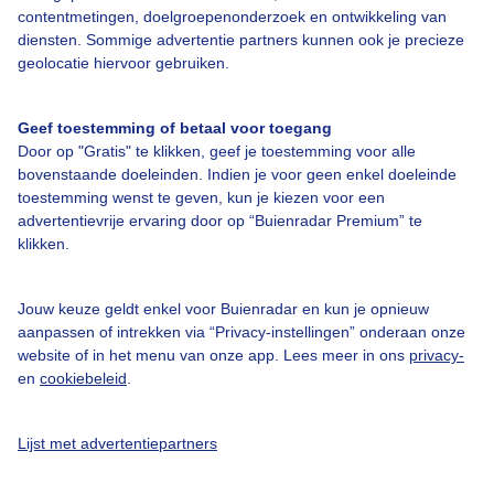
contentmetingen, doelgroepenonderzoek en ontwikkeling van
Veelgestelde vragen
diensten. Sommige advertentie partners kunnen ook je precieze
Contact
geolocatie hiervoor gebruiken.
Toegankelijkheid
Geef toestemming of betaal voor toegang
Gebruikersvoorwaarden
Door op "Gratis" te klikken, geef je toestemming voor alle
Adverteren
bovenstaande doeleinden. Indien je voor geen enkel doeleinde
toestemming wenst te geven, kun je kiezen voor een
Buienradar Team
advertentievrije ervaring door op “Buienradar Premium” te
klikken.
Privacy beleid
Cookie beleid
Jouw keuze geldt enkel voor Buienradar en kun je opnieuw
Privacy instellingen
aanpassen of intrekken via “Privacy-instellingen” onderaan onze
website of in het menu van onze app. Lees meer in ons
privacy-
Gratis weerdata
en
cookiebeleid
.
@BuienradarNL
Lijst met advertentiepartners
Buienradar
Buienradar