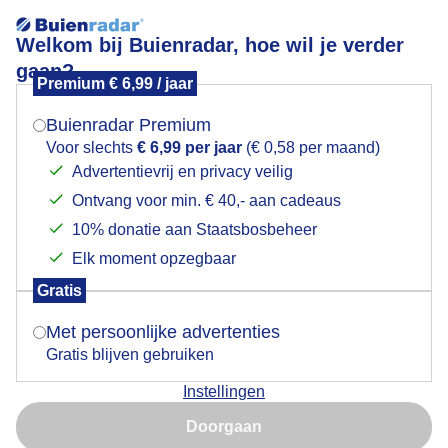
Welkom bij Buienradar, hoe wil je verder
gaan?
Premium € 6,99 / jaar
Mogen we je locatie gebruiken voor het
Zweefvliegweer
weer?
Buienradar Premium
Voor slechts
€ 6,99 per jaar
(€ 0,58 per maand)
Advertentievrij en privacy veilig
Ontvang voor min. € 40,- aan cadeaus
Indien je hier nog geen akkoord op hebt gegeven,
verschijnt er zo een pop-up uit je browser waarin
10% donatie aan Staatsbosbeheer
deze toestemming gevraagd wordt.
Elk moment opzegbaar
Gratis
Is goed, toon de popup
Met persoonlijke advertenties
Gratis blijven gebruiken
Mooi weer om te zweefvliegen
Instellingen
Nu niet, misschien later
Door: Rob Schraven
Gemaakt: 10-05-2026, 53x bekeken
Doorgaan
Gebruik je Safari en wil je niet elke dag deze pop-up zien?