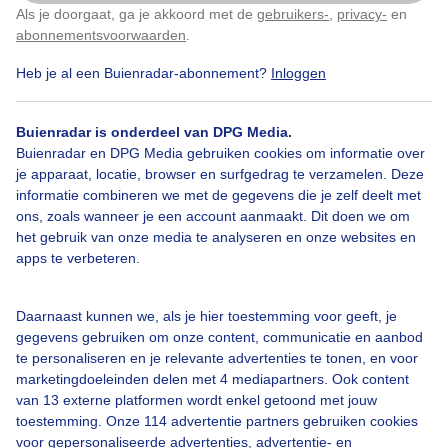
Als je doorgaat, ga je akkoord met de
gebruikers-
,
privacy-
en
Klik
hier
om dit aan te passen
abonnementsvoorwaarden
.
Heb je al een Buienradar-abonnement?
Inloggen
Lente
Zon
Wolken
Buienradar is onderdeel van DPG Media.
Buienradar en DPG Media gebruiken cookies om informatie over
Bekijk slideshow
je apparaat, locatie, browser en surfgedrag te verzamelen. Deze
informatie combineren we met de gegevens die je zelf deelt met
ons, zoals wanneer je een account aanmaakt. Dit doen we om
het gebruik van onze media te analyseren en onze websites en
apps te verbeteren.
Een moment geduld aub...
Daarnaast kunnen we, als je hier toestemming voor geeft, je
gegevens gebruiken om onze content, communicatie en aanbod
te personaliseren en je relevante advertenties te tonen, en voor
marketingdoeleinden delen met 4 mediapartners. Ook content
van 13 externe platformen wordt enkel getoond met jouw
toestemming. Onze 114 advertentie partners gebruiken cookies
voor gepersonaliseerde advertenties, advertentie- en
Over Buienradar