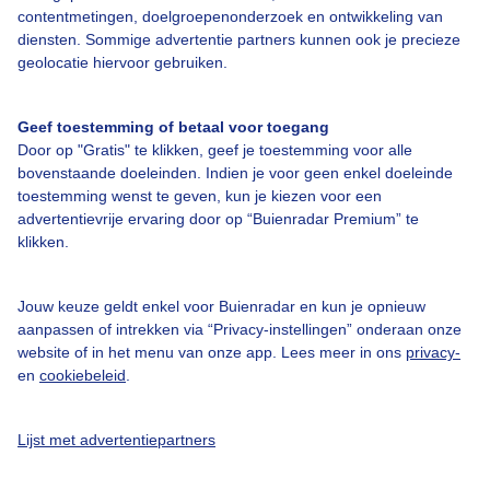
contentmetingen, doelgroepenonderzoek en ontwikkeling van
diensten. Sommige advertentie partners kunnen ook je precieze
Bedrijfsgegevens
geolocatie hiervoor gebruiken.
Veelgestelde vragen
Geef toestemming of betaal voor toegang
Contact
Door op "Gratis" te klikken, geef je toestemming voor alle
Toegankelijkheid
bovenstaande doeleinden. Indien je voor geen enkel doeleinde
toestemming wenst te geven, kun je kiezen voor een
Gebruikersvoorwaarden
advertentievrije ervaring door op “Buienradar Premium” te
klikken.
Adverteren
Buienradar Team
Jouw keuze geldt enkel voor Buienradar en kun je opnieuw
Privacy beleid
aanpassen of intrekken via “Privacy-instellingen” onderaan onze
website of in het menu van onze app. Lees meer in ons
privacy-
Cookie beleid
en
cookiebeleid
.
Privacy instellingen
Gratis weerdata
Lijst met advertentiepartners
@BuienradarNL