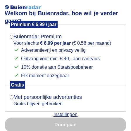
Welkom bij Buienradar, hoe wil je verder
gaan?
Premium € 6,99 / jaar
Mogen we je locatie gebruiken voor het
Lees meer.
weer?
Buienradar Premium
Wolkenvelden
Voor slechts
€ 6,99 per jaar
(€ 0,58 per maand)
Advertentievrij en privacy veilig
Ontvang voor min. € 40,- aan cadeaus
Indien je hier nog geen akkoord op hebt gegeven,
verschijnt er zo een pop-up uit je browser waarin
10% donatie aan Staatsbosbeheer
deze toestemming gevraagd wordt.
Elk moment opzegbaar
Gratis
Is goed, toon de popup
Met persoonlijke advertenties
Gratis blijven gebruiken
Instellingen
Nu niet, misschien later
Doorgaan
Gebruik je Safari en wil je niet elke dag deze pop-up zien?
Door: Jolanda Bakker
Gemaakt: 10-05-2026, 28x bekeken