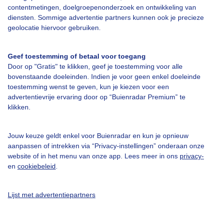
contentmetingen, doelgroepenonderzoek en ontwikkeling van
Bedrijfsgegevens
diensten. Sommige advertentie partners kunnen ook je precieze
geolocatie hiervoor gebruiken.
Veelgestelde vragen
Contact
Geef toestemming of betaal voor toegang
Toegankelijkheid
Door op "Gratis" te klikken, geef je toestemming voor alle
bovenstaande doeleinden. Indien je voor geen enkel doeleinde
Gebruikersvoorwaarden
toestemming wenst te geven, kun je kiezen voor een
advertentievrije ervaring door op “Buienradar Premium” te
Adverteren
klikken.
Buienradar Team
Privacy beleid
Jouw keuze geldt enkel voor Buienradar en kun je opnieuw
aanpassen of intrekken via “Privacy-instellingen” onderaan onze
Cookie beleid
website of in het menu van onze app. Lees meer in ons
privacy-
Privacy instellingen
en
cookiebeleid
.
Gratis weerdata
Lijst met advertentiepartners
@BuienradarNL