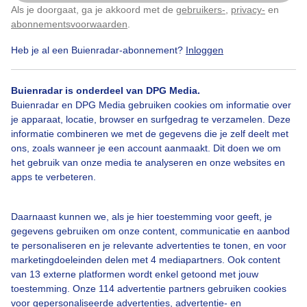
Als je doorgaat, ga je akkoord met de
gebruikers-
,
privacy-
en
Klik
hier
om dit aan te passen
abonnementsvoorwaarden
.
Heb je al een Buienradar-abonnement?
Inloggen
Buienradar is onderdeel van DPG Media.
Bekijk slideshow
Buienradar en DPG Media gebruiken cookies om informatie over
je apparaat, locatie, browser en surfgedrag te verzamelen. Deze
informatie combineren we met de gegevens die je zelf deelt met
ons, zoals wanneer je een account aanmaakt. Dit doen we om
het gebruik van onze media te analyseren en onze websites en
apps te verbeteren.
Een moment geduld aub...
Daarnaast kunnen we, als je hier toestemming voor geeft, je
gegevens gebruiken om onze content, communicatie en aanbod
te personaliseren en je relevante advertenties te tonen, en voor
marketingdoeleinden delen met 4 mediapartners. Ook content
van 13 externe platformen wordt enkel getoond met jouw
Over Buienradar
toestemming. Onze 114 advertentie partners gebruiken cookies
voor gepersonaliseerde advertenties, advertentie- en