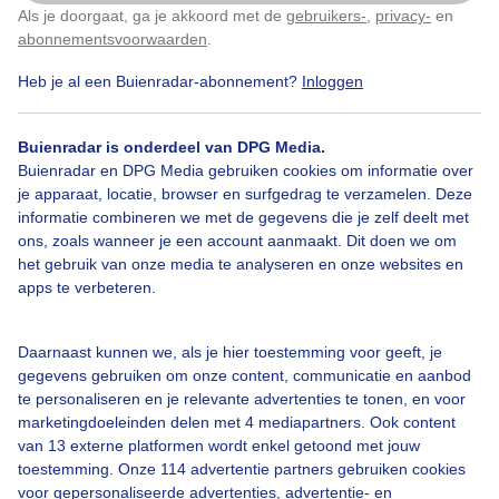
Als je doorgaat, ga je akkoord met de
gebruikers-
,
privacy-
en
Klik
hier
om dit aan te passen
abonnementsvoorwaarden
.
Heb je al een Buienradar-abonnement?
Inloggen
Gesluierdblauwelucht
Vrijkrachtigewind
Zon
Buienradar is onderdeel van DPG Media.
Buienradar en DPG Media gebruiken cookies om informatie over
Bekijk slideshow
je apparaat, locatie, browser en surfgedrag te verzamelen. Deze
informatie combineren we met de gegevens die je zelf deelt met
ons, zoals wanneer je een account aanmaakt. Dit doen we om
het gebruik van onze media te analyseren en onze websites en
apps te verbeteren.
Een moment geduld aub...
Daarnaast kunnen we, als je hier toestemming voor geeft, je
gegevens gebruiken om onze content, communicatie en aanbod
te personaliseren en je relevante advertenties te tonen, en voor
marketingdoeleinden delen met 4 mediapartners. Ook content
van 13 externe platformen wordt enkel getoond met jouw
toestemming. Onze 114 advertentie partners gebruiken cookies
voor gepersonaliseerde advertenties, advertentie- en
Over Buienradar