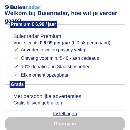
Welkom bij Buienradar, hoe wil je verder
gaan?
Premium € 6,99 / jaar
Mogen we je locatie gebruiken voor het
Zon, vrij krachtige wind, gesluierd blauwe lucht
weer?
Buienradar Premium
Voor slechts
€ 6,99 per jaar
(€ 0,58 per maand)
Advertentievrij en privacy veilig
Ontvang voor min. € 40,- aan cadeaus
Indien je hier nog geen akkoord op hebt gegeven,
verschijnt er zo een pop-up uit je browser waarin
10% donatie aan Staatsbosbeheer
deze toestemming gevraagd wordt.
Elk moment opzegbaar
Gratis
Is goed, toon de popup
Met persoonlijke advertenties
Gratis blijven gebruiken
Zon, vrij krachtige wind, gesluierd blauwe lucht
Instellingen
Nu niet, misschien later
Door: ria brasser
Gemaakt: 10-05-2026, 11x bekeken
Doorgaan
Gebruik je Safari en wil je niet elke dag deze pop-up zien?