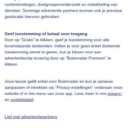
contentmetingen, doelgroepenonderzoek en ontwikkeling van
diensten. Sommige advertentie partners kunnen ook je precieze
Bedrijfsgegevens
geolocatie hiervoor gebruiken.
Veelgestelde vragen
Geef toestemming of betaal voor toegang
Contact
Door op "Gratis" te klikken, geef je toestemming voor alle
Toegankelijkheid
bovenstaande doeleinden. Indien je voor geen enkel doeleinde
toestemming wenst te geven, kun je kiezen voor een
Gebruikersvoorwaarden
advertentievrije ervaring door op “Buienradar Premium” te
klikken.
Adverteren
Buienradar Team
Jouw keuze geldt enkel voor Buienradar en kun je opnieuw
Privacy beleid
aanpassen of intrekken via “Privacy-instellingen” onderaan onze
website of in het menu van onze app. Lees meer in ons
privacy-
Cookie beleid
en
cookiebeleid
.
Privacy instellingen
Gratis weerdata
Lijst met advertentiepartners
@BuienradarNL