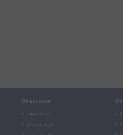
L
B
Direct naar
Over B
Weerstations
Bedrij
24 uurs radar
Veelge
Europa radar
Contac