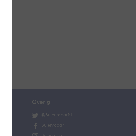
 aub...
Overig
@BuienradarNL
Buienradar
Buienradar