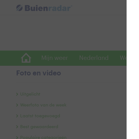
Mijn weer
Nederland
Wereld
Foto en video
G
Uitgelicht
Weerfoto van de week
Laatst toegevoegd
Best gewaardeerd
Populaire categorieën