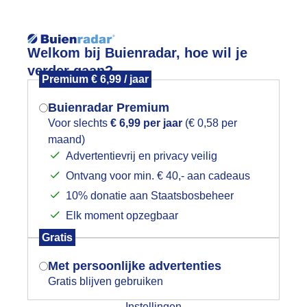
Reisinforma
Welkom bij Buienradar, hoe wil je
verder gaan?
Premium € 6,99 / jaar
Buienradar Premium
Voor slechts
€ 6,99 per jaar
(€ 0,58 per
wijd
Foto en video
Weerzine
maand)
Mogen we je locatie gebruiken voor
Advertentievrij en privacy veilig
het weer?
Zoeken in 
Ontvang voor min. € 40,- aan cadeaus
10% donatie aan Staatsbosbeheer
raanveld
Elk moment opzegbaar
Indien je hier nog geen akkoord op hebt
Gratis
gegeven, verschijnt er zo een pop-up uit
je browser waarin deze toestemming
Met persoonlijke advertenties
gevraagd wordt.
Gratis blijven gebruiken
Instellingen