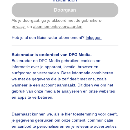
Is goed, toon de popup
Doorgaan
Nu niet, misschien later
Als je doorgaat, ga je akkoord met de
gebruikers-
,
privacy-
en
abonnementsvoorwaarden
.
Gebruik je Safari en wil je niet elke dag deze pop-up
zien?
Heb je al een Buienradar-abonnement?
Inloggen
Klik
hier
om dit aan te passen
Buienradar is onderdeel van DPG Media.
Buienradar en DPG Media gebruiken cookies om
informatie over je apparaat, locatie, browser en
surfgedrag te verzamelen. Deze informatie combineren
we met de gegevens die je zelf deelt met ons, zoals
wanneer je een account aanmaakt. Dit doen we om het
gebruik van onze media te analyseren en onze websites
en apps te verbeteren.
lken en zon
Daarnaast kunnen we, als je hier toestemming voor geeft,
je gegevens gebruiken om onze content, communicatie
r: Rob Schraven
Gemaakt: 10-05-2026, 25x bekeken
en aanbod te personaliseren en je relevante advertenties