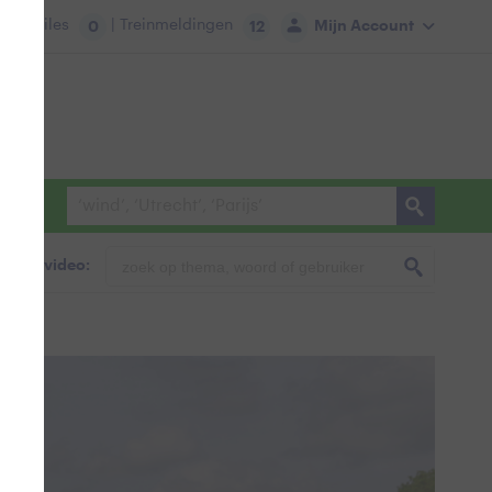
tie:
Files
| Treinmeldingen
Mijn Account
0
12
foto & video: