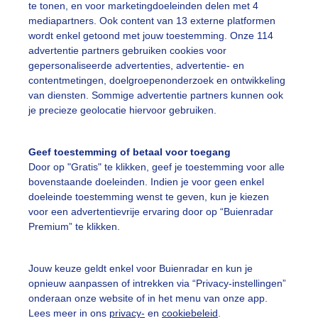
te tonen, en voor marketingdoeleinden delen met 4
mediapartners. Ook content van 13 externe platformen
ente
Zon
Wolken
wordt enkel getoond met jouw toestemming. Onze 114
advertentie partners gebruiken cookies voor
gepersonaliseerde advertenties, advertentie- en
ekijk slideshow
contentmetingen, doelgroepenonderzoek en ontwikkeling
van diensten. Sommige advertentie partners kunnen ook
je precieze geolocatie hiervoor gebruiken.
Geef toestemming of betaal voor toegang
Door op "Gratis" te klikken, geef je toestemming voor alle
Een moment geduld
bovenstaande doeleinden. Indien je voor geen enkel
doeleinde toestemming wenst te geven, kun je kiezen
voor een advertentievrije ervaring door op “Buienradar
Premium” te klikken.
uienradar
Mijn weer
Jouw keuze geldt enkel voor Buienradar en kun je
fsgegevens
De Bilt
opnieuw aanpassen of intrekken via “Privacy-instellingen”
stelde vragen
onderaan onze website of in het menu van onze app.
Lees meer in ons
privacy-
en
cookiebeleid
.
t