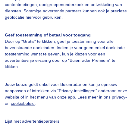
Over Buienradar
contentmetingen, doelgroepenonderzoek en ontwikkeling van
diensten. Sommige advertentie partners kunnen ook je precieze
geolocatie hiervoor gebruiken.
Bedrijfsgegevens
Veelgestelde vragen
Geef toestemming of betaal voor toegang
Contact
Door op "Gratis" te klikken, geef je toestemming voor alle
bovenstaande doeleinden. Indien je voor geen enkel doeleinde
Toegankelijkheid
toestemming wenst te geven, kun je kiezen voor een
advertentievrije ervaring door op “Buienradar Premium” te
Gebruikersvoorwaarden
klikken.
Adverteren
Buienradar Team
Jouw keuze geldt enkel voor Buienradar en kun je opnieuw
aanpassen of intrekken via “Privacy-instellingen” onderaan onze
Privacy beleid
website of in het menu van onze app. Lees meer in ons
privacy-
Cookie beleid
en
cookiebeleid
.
Privacy instellingen
Lijst met advertentiepartners
Gratis weerdata