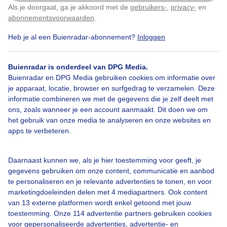
Als je doorgaat, ga je akkoord met de
gebruikers-
,
privacy-
en
Klik
hier
om dit aan te passen
Door: Ilonka Arnoczky
Gemaakt: 10-05-2026, 18x bekeken
abonnementsvoorwaarden
.
Heb je al een Buienradar-abonnement?
Inloggen
Buienradar is onderdeel van DPG Media.
Buienradar en DPG Media gebruiken cookies om informatie over
Bekijk slideshow
je apparaat, locatie, browser en surfgedrag te verzamelen. Deze
informatie combineren we met de gegevens die je zelf deelt met
ons, zoals wanneer je een account aanmaakt. Dit doen we om
het gebruik van onze media te analyseren en onze websites en
apps te verbeteren.
Een moment geduld aub...
Daarnaast kunnen we, als je hier toestemming voor geeft, je
gegevens gebruiken om onze content, communicatie en aanbod
te personaliseren en je relevante advertenties te tonen, en voor
marketingdoeleinden delen met 4 mediapartners. Ook content
van 13 externe platformen wordt enkel getoond met jouw
toestemming. Onze 114 advertentie partners gebruiken cookies
voor gepersonaliseerde advertenties, advertentie- en