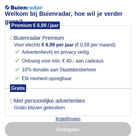
Welkom bij Buienradar, hoe wil je verder
gaan?
Premium € 6,99 / jaar
Mogen we je locatie gebruiken voor het
Zonnig weer met veel wind
weer?
Buienradar Premium
Voor slechts
€ 6,99 per jaar
(€ 0,58 per maand)
Advertentievrij en privacy veilig
Ontvang voor min. € 40,- aan cadeaus
Indien je hier nog geen akkoord op hebt gegeven,
verschijnt er zo een pop-up uit je browser waarin
10% donatie aan Staatsbosbeheer
deze toestemming gevraagd wordt.
Elk moment opzegbaar
Gratis
Is goed, toon de popup
Met persoonlijke advertenties
Gratis blijven gebruiken
Instellingen
Nu niet, misschien later
Doorgaan
Gebruik je Safari en wil je niet elke dag deze pop-up zien?