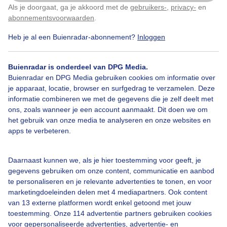
Sluierbewolking Blauwe lucht
Als je doorgaat, ga je akkoord met de
gebruikers-
,
privacy-
en
Klik
hier
om dit aan te passen
abonnementsvoorwaarden
.
Door: Sandra Romijn
Gemaakt: 10-05-2026, 29x bekeken
Heb je al een Buienradar-abonnement?
Inloggen
Buienradar is onderdeel van DPG Media.
Buienradar en DPG Media gebruiken cookies om informatie over
Sluierbewolking
#blauwelucht
je apparaat, locatie, browser en surfgedrag te verzamelen. Deze
informatie combineren we met de gegevens die je zelf deelt met
ons, zoals wanneer je een account aanmaakt. Dit doen we om
Bekijk slideshow
het gebruik van onze media te analyseren en onze websites en
apps te verbeteren.
Daarnaast kunnen we, als je hier toestemming voor geeft, je
gegevens gebruiken om onze content, communicatie en aanbod
te personaliseren en je relevante advertenties te tonen, en voor
Een moment geduld aub...
marketingdoeleinden delen met 4 mediapartners. Ook content
van 13 externe platformen wordt enkel getoond met jouw
toestemming. Onze 114 advertentie partners gebruiken cookies
voor gepersonaliseerde advertenties, advertentie- en