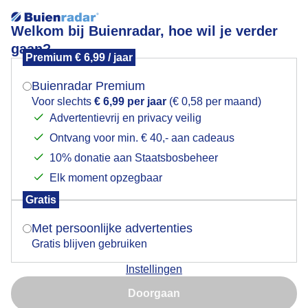
Welkom bij Buienradar, hoe wil je verder
gaan?
Premium € 6,99 / jaar
Mogen we je locatie gebruiken voor het
Sluierbewolking
weer?
Buienradar Premium
Voor slechts
€ 6,99 per jaar
(€ 0,58 per maand)
Advertentievrij en privacy veilig
Ontvang voor min. € 40,- aan cadeaus
Indien je hier nog geen akkoord op hebt gegeven,
verschijnt er zo een pop-up uit je browser waarin
10% donatie aan Staatsbosbeheer
deze toestemming gevraagd wordt.
Elk moment opzegbaar
Gratis
Is goed, toon de popup
Met persoonlijke advertenties
Gratis blijven gebruiken
Instellingen
Nu niet, misschien later
Doorgaan
Gebruik je Safari en wil je niet elke dag deze pop-up zien?