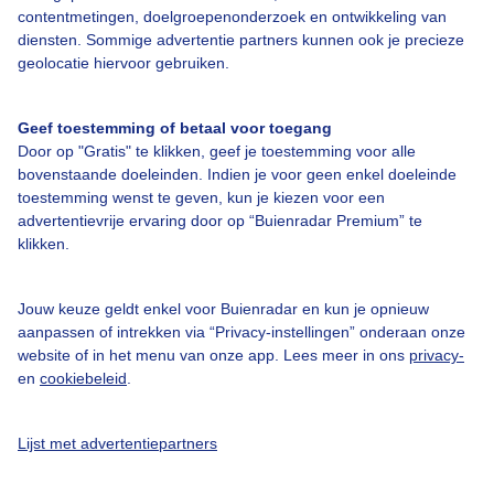
contentmetingen, doelgroepenonderzoek en ontwikkeling van
diensten. Sommige advertentie partners kunnen ook je precieze
geolocatie hiervoor gebruiken.
Over Buienradar
Geef toestemming of betaal voor toegang
Bedrijfsgegevens
Door op "Gratis" te klikken, geef je toestemming voor alle
bovenstaande doeleinden. Indien je voor geen enkel doeleinde
Veelgestelde vragen
toestemming wenst te geven, kun je kiezen voor een
Contact
advertentievrije ervaring door op “Buienradar Premium” te
klikken.
Toegankelijkheid
Gebruikersvoorwaarden
Jouw keuze geldt enkel voor Buienradar en kun je opnieuw
aanpassen of intrekken via “Privacy-instellingen” onderaan onze
Adverteren
website of in het menu van onze app. Lees meer in ons
privacy-
Buienradar Team
en
cookiebeleid
.
Privacy beleid
Lijst met advertentiepartners
Cookie beleid
Privacy instellingen