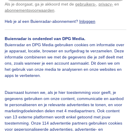
Als je doorgaat, ga je akkoord met de
gebruikers-
,
privacy-
en
Klik
hier
om dit aan te passen
abonnementsvoorwaarden
.
Heb je al een Buienradar-abonnement?
Inloggen
Jachthaven
Wolken
Buienradar is onderdeel van DPG Media.
Buienradar en DPG Media gebruiken cookies om informatie over
Bekijk slideshow
je apparaat, locatie, browser en surfgedrag te verzamelen. Deze
informatie combineren we met de gegevens die je zelf deelt met
ons, zoals wanneer je een account aanmaakt. Dit doen we om
het gebruik van onze media te analyseren en onze websites en
apps te verbeteren.
Een moment geduld aub...
Daarnaast kunnen we, als je hier toestemming voor geeft, je
gegevens gebruiken om onze content, communicatie en aanbod
te personaliseren en je relevante advertenties te tonen, en voor
marketingdoeleinden delen met 4 mediapartners. Ook content
van 13 externe platformen wordt enkel getoond met jouw
toestemming. Onze 114 advertentie partners gebruiken cookies
voor gepersonaliseerde advertenties, advertentie- en
Over Buienradar