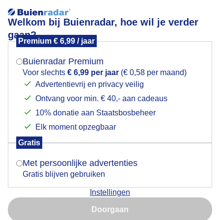
Welkom bij Buienradar, hoe wil je verder
gaan?
Premium € 6,99 / jaar
Mogen we je locatie gebruiken voor het
Goedemorgen
weer?
Buienradar Premium
Voor slechts
€ 6,99 per jaar
(€ 0,58 per maand)
Advertentievrij en privacy veilig
Ontvang voor min. € 40,- aan cadeaus
Indien je hier nog geen akkoord op hebt gegeven,
verschijnt er zo een pop-up uit je browser waarin
10% donatie aan Staatsbosbeheer
deze toestemming gevraagd wordt.
Elk moment opzegbaar
Gratis
Is goed, toon de popup
Met persoonlijke advertenties
Gratis blijven gebruiken
Vanmorgen
Instellingen
Nu niet, misschien later
Door: Dilia van Zon
Gemaakt: 10-05-2026, 41x bekeken
Doorgaan
Gebruik je Safari en wil je niet elke dag deze pop-up zien?