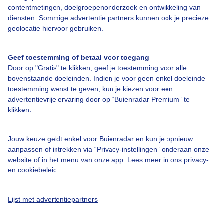
contentmetingen, doelgroepenonderzoek en ontwikkeling van
diensten. Sommige advertentie partners kunnen ook je precieze
Bedrijfsgegevens
geolocatie hiervoor gebruiken.
Veelgestelde vragen
Geef toestemming of betaal voor toegang
Contact
Door op "Gratis" te klikken, geef je toestemming voor alle
Toegankelijkheid
bovenstaande doeleinden. Indien je voor geen enkel doeleinde
toestemming wenst te geven, kun je kiezen voor een
Gebruikersvoorwaarden
advertentievrije ervaring door op “Buienradar Premium” te
klikken.
Adverteren
Buienradar Team
Jouw keuze geldt enkel voor Buienradar en kun je opnieuw
Privacy beleid
aanpassen of intrekken via “Privacy-instellingen” onderaan onze
website of in het menu van onze app. Lees meer in ons
privacy-
Cookie beleid
en
cookiebeleid
.
Privacy instellingen
Gratis weerdata
Lijst met advertentiepartners
@BuienradarNL