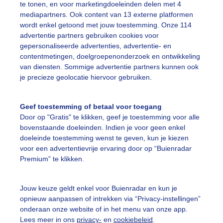
te tonen, en voor marketingdoeleinden delen met 4
ekijk slideshow
mediapartners. Ook content van 13 externe platformen
wordt enkel getoond met jouw toestemming. Onze 114
advertentie partners gebruiken cookies voor
gepersonaliseerde advertenties, advertentie- en
contentmetingen, doelgroepenonderzoek en ontwikkeling
van diensten. Sommige advertentie partners kunnen ook
Een moment geduld
je precieze geolocatie hiervoor gebruiken.
Geef toestemming of betaal voor toegang
Door op "Gratis" te klikken, geef je toestemming voor alle
uienradar
Mijn weer
bovenstaande doeleinden. Indien je voor geen enkel
doeleinde toestemming wenst te geven, kun je kiezen
fsgegevens
De Bilt
voor een advertentievrije ervaring door op “Buienradar
Premium” te klikken.
stelde vragen
t
Jouw keuze geldt enkel voor Buienradar en kun je
elijkheid
opnieuw aanpassen of intrekken via “Privacy-instellingen”
onderaan onze website of in het menu van onze app.
kersvoorwaarden
Lees meer in ons
privacy-
en
cookiebeleid
.