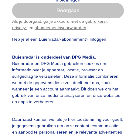
Is goed, toon de popup
Doorgaan
Nu niet, misschien later
Als je doorgaat, ga je akkoord met de
gebruikers-
,
privacy-
en
abonnementsvoorwaarden
.
Gebruik je Safari en wil je niet elke dag deze pop-up
zien?
Heb je al een Buienradar-abonnement?
Inloggen
Klik
hier
om dit aan te passen
Buienradar is onderdeel van DPG Media.
Buienradar en DPG Media gebruiken cookies om
informatie over je apparaat, locatie, browser en
surfgedrag te verzamelen. Deze informatie combineren
we met de gegevens die je zelf deelt met ons, zoals
wanneer je een account aanmaakt. Dit doen we om het
nnepanelenweer
gebruik van onze media te analyseren en onze websites
en apps te verbeteren.
r: Joyce Derksen
Gemaakt: 09-05-2026, 30x bekeken
onnepanelen
Zon
Wolken
Daarnaast kunnen we, als je hier toestemming voor geeft,
je gegevens gebruiken om onze content, communicatie
en aanbod te personaliseren en je relevante advertenties