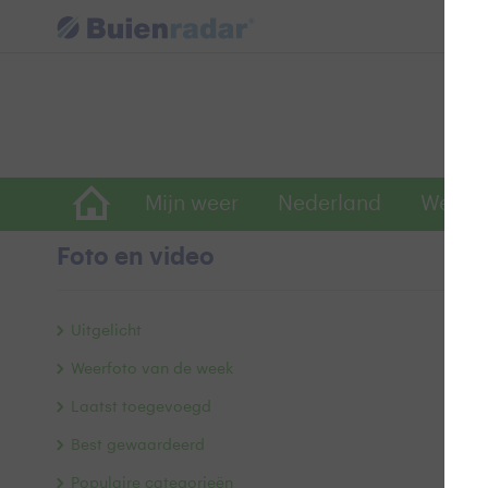
Mijn weer
Nederland
Wereld
Foto en video
Z
Uitgelicht
Weerfoto van de week
Laatst toegevoegd
Best gewaardeerd
Populaire categorieën