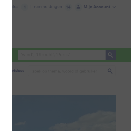
tie:
Files
| Treinmeldingen
Mijn Account
1
14
foto & video: