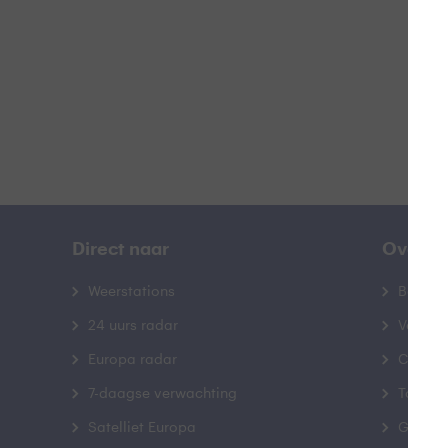
B
Direct naar
Over B
Weerstations
Bedrij
24 uurs radar
Veelge
Europa radar
Contac
7-daagse verwachting
Toegank
Satelliet Europa
Gebrui