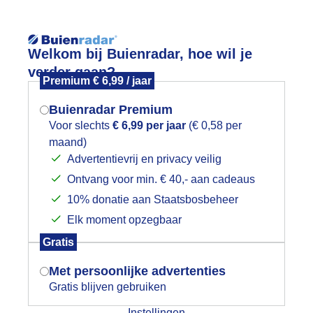
Reisinforma
Welkom bij Buienradar, hoe wil je
verder gaan?
Premium € 6,99 / jaar
Buienradar Premium
Voor slechts
€ 6,99 per jaar
(€ 0,58 per
wijd
Foto en video
Weerzine
maand)
Mogen we je locatie gebruiken voor
Advertentievrij en privacy veilig
het weer?
Zoeken in 
Ontvang voor min. € 40,- aan cadeaus
10% donatie aan Staatsbosbeheer
onnepanelenweer
Elk moment opzegbaar
Indien je hier nog geen akkoord op hebt
Gratis
gegeven, verschijnt er zo een pop-up uit
je browser waarin deze toestemming
Met persoonlijke advertenties
gevraagd wordt.
Gratis blijven gebruiken
Instellingen