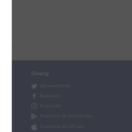
 aub...
Overig
@BuienradarNL
Buienradar
Buienradar
Download de Android app
Download de iOS app