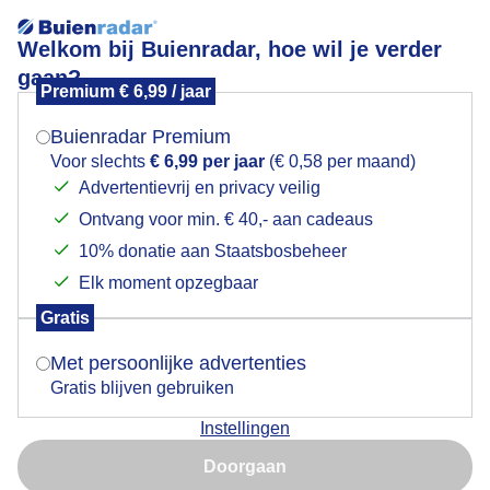
Welkom bij Buienradar, hoe wil je verder
gaan?
Premium € 6,99 / jaar
Mogen we je locatie gebruiken voor het
Heerlijk wandelweer.
weer?
Buienradar Premium
Voor slechts
€ 6,99 per jaar
(€ 0,58 per maand)
Advertentievrij en privacy veilig
Ontvang voor min. € 40,- aan cadeaus
Indien je hier nog geen akkoord op hebt gegeven,
verschijnt er zo een pop-up uit je browser waarin
10% donatie aan Staatsbosbeheer
deze toestemming gevraagd wordt.
Elk moment opzegbaar
Gratis
Is goed, toon de popup
Met persoonlijke advertenties
Gratis blijven gebruiken
Instellingen
Lente, zonnige middag
Nu niet, misschien later
Doorgaan
Door: Roos Vaessen
Gemaakt: 09-05-2026, 18x bekeken
Gebruik je Safari en wil je niet elke dag deze pop-up zien?