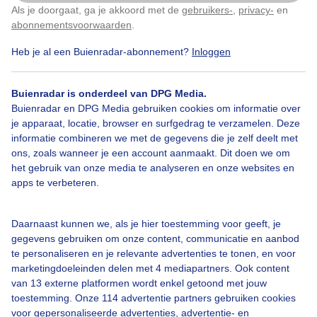
Als je doorgaat, ga je akkoord met de
gebruikers-
,
privacy-
en
Klik
hier
om dit aan te passen
abonnementsvoorwaarden
.
Heb je al een Buienradar-abonnement?
Inloggen
Wandelen
Lente
Zon
Buienradar is onderdeel van DPG Media.
Buienradar en DPG Media gebruiken cookies om informatie over
je apparaat, locatie, browser en surfgedrag te verzamelen. Deze
Bekijk slideshow
informatie combineren we met de gegevens die je zelf deelt met
ons, zoals wanneer je een account aanmaakt. Dit doen we om
het gebruik van onze media te analyseren en onze websites en
apps te verbeteren.
Een moment geduld aub...
Daarnaast kunnen we, als je hier toestemming voor geeft, je
gegevens gebruiken om onze content, communicatie en aanbod
te personaliseren en je relevante advertenties te tonen, en voor
marketingdoeleinden delen met 4 mediapartners. Ook content
van 13 externe platformen wordt enkel getoond met jouw
toestemming. Onze 114 advertentie partners gebruiken cookies
voor gepersonaliseerde advertenties, advertentie- en