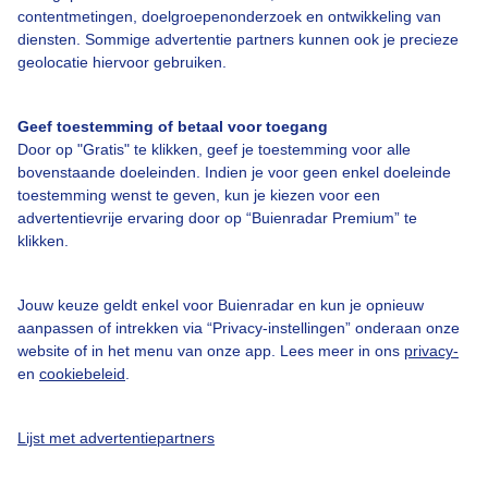
Over Buienradar
contentmetingen, doelgroepenonderzoek en ontwikkeling van
diensten. Sommige advertentie partners kunnen ook je precieze
geolocatie hiervoor gebruiken.
Bedrijfsgegevens
Veelgestelde vragen
Geef toestemming of betaal voor toegang
Door op "Gratis" te klikken, geef je toestemming voor alle
Contact
bovenstaande doeleinden. Indien je voor geen enkel doeleinde
Toegankelijkheid
toestemming wenst te geven, kun je kiezen voor een
advertentievrije ervaring door op “Buienradar Premium” te
Gebruikersvoorwaarden
klikken.
Adverteren
Buienradar Team
Jouw keuze geldt enkel voor Buienradar en kun je opnieuw
aanpassen of intrekken via “Privacy-instellingen” onderaan onze
Privacy beleid
website of in het menu van onze app. Lees meer in ons
privacy-
en
cookiebeleid
.
Cookie beleid
Privacy instellingen
Lijst met advertentiepartners
Gratis weerdata