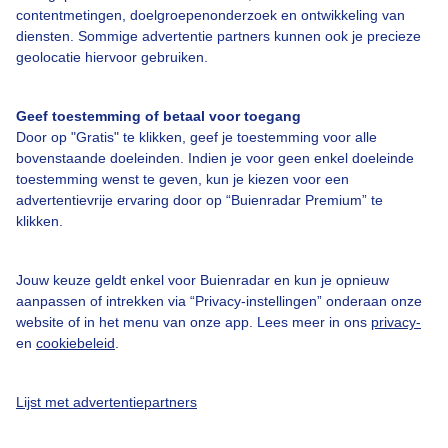
Over Buienradar
contentmetingen, doelgroepenonderzoek en ontwikkeling van
diensten. Sommige advertentie partners kunnen ook je precieze
geolocatie hiervoor gebruiken.
Bedrijfsgegevens
Veelgestelde vragen
Geef toestemming of betaal voor toegang
Door op "Gratis" te klikken, geef je toestemming voor alle
Contact
bovenstaande doeleinden. Indien je voor geen enkel doeleinde
Toegankelijkheid
toestemming wenst te geven, kun je kiezen voor een
advertentievrije ervaring door op “Buienradar Premium” te
Gebruikersvoorwaarden
klikken.
Adverteren
Buienradar Team
Jouw keuze geldt enkel voor Buienradar en kun je opnieuw
aanpassen of intrekken via “Privacy-instellingen” onderaan onze
Privacy beleid
website of in het menu van onze app. Lees meer in ons
privacy-
Cookie beleid
en
cookiebeleid
.
Privacy instellingen
Lijst met advertentiepartners
Gratis weerdata