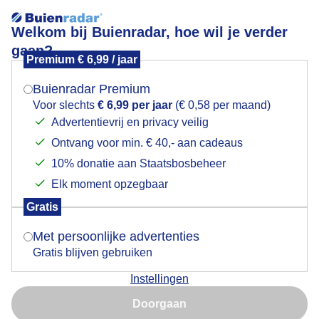
Welkom bij Buienradar, hoe wil je verder
gaan?
Premium € 6,99 / jaar
Mogen we je locatie gebruiken voor het
Zon/wolken/terras/rondvaart/koppelpoort.
weer?
Buienradar Premium
Voor slechts
€ 6,99 per jaar
(€ 0,58 per maand)
Advertentievrij en privacy veilig
Ontvang voor min. € 40,- aan cadeaus
Indien je hier nog geen akkoord op hebt gegeven,
verschijnt er zo een pop-up uit je browser waarin
10% donatie aan Staatsbosbeheer
deze toestemming gevraagd wordt.
Elk moment opzegbaar
Gratis
Is goed, toon de popup
Met persoonlijke advertenties
Gratis blijven gebruiken
Instellingen
Nu niet, misschien later
Doorgaan
Gebruik je Safari en wil je niet elke dag deze pop-up zien?