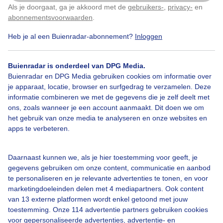
Als je doorgaat, ga je akkoord met de
gebruikers-
,
privacy-
en
Klik
hier
om dit aan te passen
Door: Erica van Leeuwen-de Bruijn
abonnementsvoorwaarden
.
Heb je al een Buienradar-abonnement?
Inloggen
Gemaakt: 09-05-2026, 23x bekeken
Buienradar is onderdeel van DPG Media.
Buienradar en DPG Media gebruiken cookies om informatie over
Bekijk slideshow
je apparaat, locatie, browser en surfgedrag te verzamelen. Deze
informatie combineren we met de gegevens die je zelf deelt met
ons, zoals wanneer je een account aanmaakt. Dit doen we om
het gebruik van onze media te analyseren en onze websites en
apps te verbeteren.
Een moment geduld aub...
Daarnaast kunnen we, als je hier toestemming voor geeft, je
gegevens gebruiken om onze content, communicatie en aanbod
te personaliseren en je relevante advertenties te tonen, en voor
marketingdoeleinden delen met 4 mediapartners. Ook content
van 13 externe platformen wordt enkel getoond met jouw
toestemming. Onze 114 advertentie partners gebruiken cookies
voor gepersonaliseerde advertenties, advertentie- en