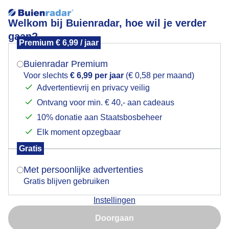
Welkom bij Buienradar, hoe wil je verder
gaan?
Premium € 6,99 / jaar
Mogen we je locatie gebruiken voor het
Lees meer.
weer?
Buienradar Premium
Genieten aan zee
Voor slechts
€ 6,99 per jaar
(€ 0,58 per maand)
Advertentievrij en privacy veilig
Ontvang voor min. € 40,- aan cadeaus
Indien je hier nog geen akkoord op hebt gegeven,
verschijnt er zo een pop-up uit je browser waarin
10% donatie aan Staatsbosbeheer
deze toestemming gevraagd wordt.
Elk moment opzegbaar
Gratis
Is goed, toon de popup
Met persoonlijke advertenties
Gratis blijven gebruiken
Genieten aan zee
Instellingen
Nu niet, misschien later
Door: Anne-Marie van Iersel
Gemaakt: 09-05-2026, 15x bekeken
Doorgaan
Gebruik je Safari en wil je niet elke dag deze pop-up zien?