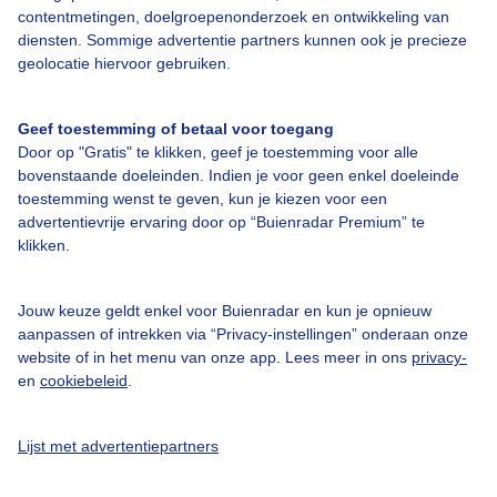
contentmetingen, doelgroepenonderzoek en ontwikkeling van
diensten. Sommige advertentie partners kunnen ook je precieze
Bedrijfsgegevens
geolocatie hiervoor gebruiken.
Veelgestelde vragen
Geef toestemming of betaal voor toegang
Contact
Door op "Gratis" te klikken, geef je toestemming voor alle
Toegankelijkheid
bovenstaande doeleinden. Indien je voor geen enkel doeleinde
toestemming wenst te geven, kun je kiezen voor een
Gebruikersvoorwaarden
advertentievrije ervaring door op “Buienradar Premium” te
klikken.
Adverteren
Buienradar Team
Jouw keuze geldt enkel voor Buienradar en kun je opnieuw
Privacy beleid
aanpassen of intrekken via “Privacy-instellingen” onderaan onze
website of in het menu van onze app. Lees meer in ons
privacy-
Cookie beleid
en
cookiebeleid
.
Privacy instellingen
Gratis weerdata
Lijst met advertentiepartners
@BuienradarNL