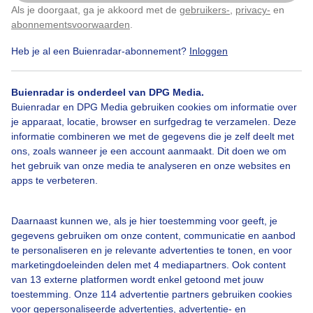
Als je doorgaat, ga je akkoord met de
gebruikers-
,
privacy-
en
Klik
hier
om dit aan te passen
abonnementsvoorwaarden
.
Heb je al een Buienradar-abonnement?
Inloggen
Terras
Zee
Lente
Zon
Buienradar is onderdeel van DPG Media.
Buienradar en DPG Media gebruiken cookies om informatie over
Bekijk slideshow
je apparaat, locatie, browser en surfgedrag te verzamelen. Deze
informatie combineren we met de gegevens die je zelf deelt met
ons, zoals wanneer je een account aanmaakt. Dit doen we om
het gebruik van onze media te analyseren en onze websites en
apps te verbeteren.
Een moment geduld aub...
Daarnaast kunnen we, als je hier toestemming voor geeft, je
gegevens gebruiken om onze content, communicatie en aanbod
te personaliseren en je relevante advertenties te tonen, en voor
marketingdoeleinden delen met 4 mediapartners. Ook content
van 13 externe platformen wordt enkel getoond met jouw
toestemming. Onze 114 advertentie partners gebruiken cookies
Over Buienradar
voor gepersonaliseerde advertenties, advertentie- en