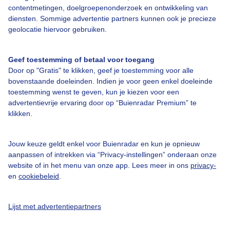
contentmetingen, doelgroepenonderzoek en ontwikkeling van
Veelgestelde vragen
diensten. Sommige advertentie partners kunnen ook je precieze
Contact
geolocatie hiervoor gebruiken.
Toegankelijkheid
Geef toestemming of betaal voor toegang
Gebruikersvoorwaarden
Door op "Gratis" te klikken, geef je toestemming voor alle
Adverteren
bovenstaande doeleinden. Indien je voor geen enkel doeleinde
toestemming wenst te geven, kun je kiezen voor een
Buienradar Team
advertentievrije ervaring door op “Buienradar Premium” te
klikken.
Privacy beleid
Cookie beleid
Jouw keuze geldt enkel voor Buienradar en kun je opnieuw
Privacy instellingen
aanpassen of intrekken via “Privacy-instellingen” onderaan onze
website of in het menu van onze app. Lees meer in ons
privacy-
Gratis weerdata
en
cookiebeleid
.
@BuienradarNL
Lijst met advertentiepartners
Buienradar
Buienradar