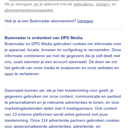
Als je doorgaat, ga je akkoord met de
gebruikers-
,
privacy-
en
Klik
hier
om dit aan te passen
abonnementsvoorwaarden
.
Heb je al een Buienradar-abonnement?
Inloggen
Bekijk slideshow
Buienradar is onderdeel van DPG Media.
Buienradar en DPG Media gebruiken cookies om informatie over
je apparaat, locatie, browser en surfgedrag te verzamelen. Deze
informatie combineren we met de gegevens die je zelf deelt met
ons, zoals wanneer je een account aanmaakt. Dit doen we om
Een moment geduld aub...
het gebruik van onze media te analyseren en onze websites en
apps te verbeteren.
Daarnaast kunnen we, als je hier toestemming voor geeft, je
gegevens gebruiken om onze content, communicatie en aanbod
te personaliseren en je relevante advertenties te tonen, en voor
Over Buienradar
marketingdoeleinden delen met 4 mediapartners. Ook content
van 13 externe platformen wordt enkel getoond met jouw
toestemming. Onze 114 advertentie partners gebruiken cookies
Bedrijfsgegevens
voor gepersonaliseerde advertenties, advertentie- en