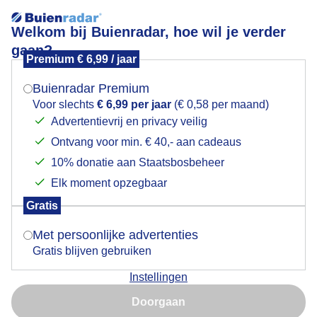
Welkom bij Buienradar, hoe wil je verder
gaan?
Premium € 6,99 / jaar
Mogen we je locatie gebruiken voor het
Een afwisselende lucht boven Hardenberg
weer?
Buienradar Premium
Voor slechts
€ 6,99 per jaar
(€ 0,58 per maand)
Advertentievrij en privacy veilig
Ontvang voor min. € 40,- aan cadeaus
Indien je hier nog geen akkoord op hebt gegeven,
verschijnt er zo een pop-up uit je browser waarin
10% donatie aan Staatsbosbeheer
deze toestemming gevraagd wordt.
Elk moment opzegbaar
Gratis
Is goed, toon de popup
Met persoonlijke advertenties
Gratis blijven gebruiken
Instellingen
Nu niet, misschien later
Door: Tonny de Vries
Gemaakt: 09-05-2026, 17x bekeken
Doorgaan
Gebruik je Safari en wil je niet elke dag deze pop-up zien?