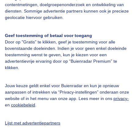
contentmetingen, doelgroepenonderzoek en ontwikkeling van
diensten. Sommige advertentie partners kunnen ook je precieze
Bedrijfsgegevens
geolocatie hiervoor gebruiken.
Veelgestelde vragen
Geef toestemming of betaal voor toegang
Contact
Door op "Gratis" te klikken, geef je toestemming voor alle
Toegankelijkheid
bovenstaande doeleinden. Indien je voor geen enkel doeleinde
toestemming wenst te geven, kun je kiezen voor een
Gebruikersvoorwaarden
advertentievrije ervaring door op “Buienradar Premium” te
klikken.
Adverteren
Buienradar Team
Jouw keuze geldt enkel voor Buienradar en kun je opnieuw
Privacy beleid
aanpassen of intrekken via “Privacy-instellingen” onderaan onze
website of in het menu van onze app. Lees meer in ons
privacy-
Cookie beleid
en
cookiebeleid
.
Privacy instellingen
Gratis weerdata
Lijst met advertentiepartners
@BuienradarNL