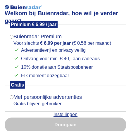
Welkom bij Buienradar, hoe wil je verder
gaan?
Premium € 6,99 / jaar
Mogen we je locatie gebruiken voor het
Lees meer.
weer?
Buienradar Premium
Vanmiddag volle bak
Voor slechts
€ 6,99 per jaar
(€ 0,58 per maand)
Advertentievrij en privacy veilig
Ontvang voor min. € 40,- aan cadeaus
Indien je hier nog geen akkoord op hebt gegeven,
verschijnt er zo een pop-up uit je browser waarin
10% donatie aan Staatsbosbeheer
deze toestemming gevraagd wordt.
Elk moment opzegbaar
Gratis
Is goed, toon de popup
Met persoonlijke advertenties
Gratis blijven gebruiken
Vanmiddag volle bak
Instellingen
Nu niet, misschien later
Door: Anne-Marie van Iersel
Gemaakt: 09-05-2026, 12x bekeken
Doorgaan
Gebruik je Safari en wil je niet elke dag deze pop-up zien?