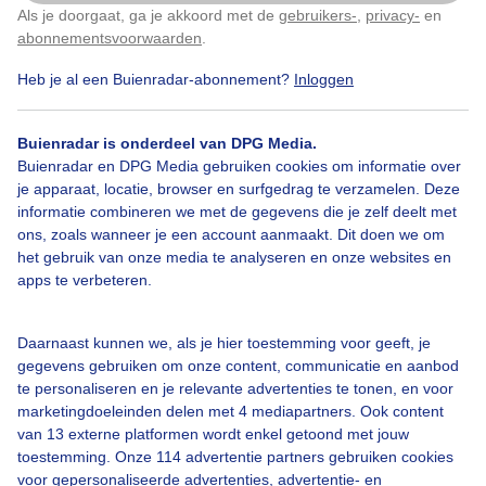
Als je doorgaat, ga je akkoord met de
gebruikers-
,
privacy-
en
Klik
hier
om dit aan te passen
abonnementsvoorwaarden
.
Heb je al een Buienradar-abonnement?
Inloggen
Parasols
Terras
Lente
Zon
Buienradar is onderdeel van DPG Media.
Buienradar en DPG Media gebruiken cookies om informatie over
Bekijk slideshow
je apparaat, locatie, browser en surfgedrag te verzamelen. Deze
informatie combineren we met de gegevens die je zelf deelt met
ons, zoals wanneer je een account aanmaakt. Dit doen we om
het gebruik van onze media te analyseren en onze websites en
apps te verbeteren.
Een moment geduld aub...
Daarnaast kunnen we, als je hier toestemming voor geeft, je
gegevens gebruiken om onze content, communicatie en aanbod
te personaliseren en je relevante advertenties te tonen, en voor
marketingdoeleinden delen met 4 mediapartners. Ook content
van 13 externe platformen wordt enkel getoond met jouw
toestemming. Onze 114 advertentie partners gebruiken cookies
Over Buienradar
voor gepersonaliseerde advertenties, advertentie- en