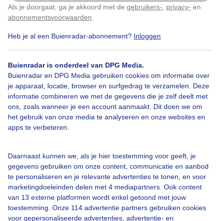
Als je doorgaat, ga je akkoord met de
gebruikers-
,
privacy-
en
Klik
hier
om dit aan te passen
abonnementsvoorwaarden
.
Heb je al een Buienradar-abonnement?
Inloggen
Bekijk slideshow
Buienradar is onderdeel van DPG Media.
Buienradar en DPG Media gebruiken cookies om informatie over
je apparaat, locatie, browser en surfgedrag te verzamelen. Deze
informatie combineren we met de gegevens die je zelf deelt met
ons, zoals wanneer je een account aanmaakt. Dit doen we om
het gebruik van onze media te analyseren en onze websites en
Een moment geduld aub...
apps te verbeteren.
Daarnaast kunnen we, als je hier toestemming voor geeft, je
gegevens gebruiken om onze content, communicatie en aanbod
te personaliseren en je relevante advertenties te tonen, en voor
marketingdoeleinden delen met 4 mediapartners. Ook content
Over Buienradar
van 13 externe platformen wordt enkel getoond met jouw
toestemming. Onze 114 advertentie partners gebruiken cookies
voor gepersonaliseerde advertenties, advertentie- en