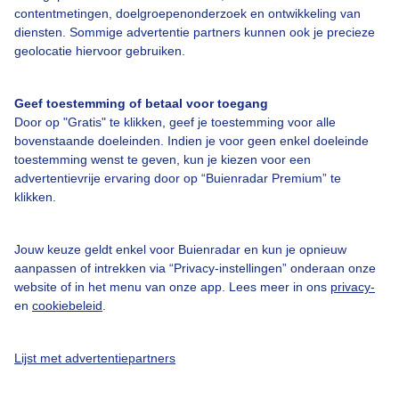
Bedrijfsgegevens
contentmetingen, doelgroepenonderzoek en ontwikkeling van
diensten. Sommige advertentie partners kunnen ook je precieze
Veelgestelde vragen
geolocatie hiervoor gebruiken.
Contact
Toegankelijkheid
Geef toestemming of betaal voor toegang
Door op "Gratis" te klikken, geef je toestemming voor alle
Gebruikersvoorwaarden
bovenstaande doeleinden. Indien je voor geen enkel doeleinde
Adverteren
toestemming wenst te geven, kun je kiezen voor een
advertentievrije ervaring door op “Buienradar Premium” te
Buienradar Team
klikken.
Privacy beleid
Cookie beleid
Jouw keuze geldt enkel voor Buienradar en kun je opnieuw
aanpassen of intrekken via “Privacy-instellingen” onderaan onze
Privacy instellingen
website of in het menu van onze app. Lees meer in ons
privacy-
en
cookiebeleid
.
Gratis weerdata
@BuienradarNL
Lijst met advertentiepartners
Buienradar