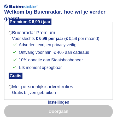
Welkom bij Buienradar, hoe wil je verder
gaan?
Premium € 6,99 / jaar
Mogen we je locatie gebruiken voor het
Schitterend weer Zeelandiarun met zijspanmoteren
weer?
Vlissingen
Buienradar Premium
Voor slechts
€ 6,99 per jaar
(€ 0,58 per maand)
Advertentievrij en privacy veilig
Ontvang voor min. € 40,- aan cadeaus
Indien je hier nog geen akkoord op hebt gegeven,
verschijnt er zo een pop-up uit je browser waarin
10% donatie aan Staatsbosbeheer
deze toestemming gevraagd wordt.
Elk moment opzegbaar
Gratis
Is goed, toon de popup
Met persoonlijke advertenties
Gratis blijven gebruiken
Instellingen
Nu niet, misschien later
Door: ria brasser
Gemaakt: 09-05-2026, 24x bekeken
Doorgaan
Gebruik je Safari en wil je niet elke dag deze pop-up zien?