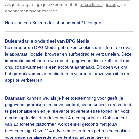
Als je doorgaat, ga je akkoord met de
gebruikers-
,
privacy-
en
Klik
hier
om dit aan te passen
6
abonnementsvoorwaarden
.
Heb je al een Buienradar-abonnement?
Inloggen
Bekijk slideshow
Buienradar is onderdeel van DPG Media.
Buienradar en DPG Media gebruiken cookies om informatie over
je apparaat, locatie, browser en surfgedrag te verzamelen. Deze
informatie combineren we met de gegevens die je zelf deelt met
ons, zoals wanneer je een account aanmaakt. Dit doen we om
het gebruik van onze media te analyseren en onze websites en
Een moment geduld aub...
apps te verbeteren.
Daarnaast kunnen we, als je hier toestemming voor geeft, je
gegevens gebruiken om onze content, communicatie en aanbod
te personaliseren en je relevante advertenties te tonen, en voor
marketingdoeleinden delen met 4 mediapartners. Ook content
Over Buienradar
van 13 externe platformen wordt enkel getoond met jouw
toestemming. Onze 114 advertentie partners gebruiken cookies
voor gepersonaliseerde advertenties, advertentie- en