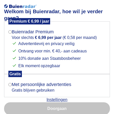
Welkom bij Buienradar, hoe wil je verder
gaan?
Premium € 6,99 / jaar
Mogen we je locatie gebruiken voor het
Natuurgeluiden vanmorgen !
weer?
Buienradar Premium
Voor slechts
€ 6,99 per jaar
(€ 0,58 per maand)
Advertentievrij en privacy veilig
Ontvang voor min. € 40,- aan cadeaus
Indien je hier nog geen akkoord op hebt gegeven,
verschijnt er zo een pop-up uit je browser waarin
10% donatie aan Staatsbosbeheer
deze toestemming gevraagd wordt.
Elk moment opzegbaar
Gratis
Is goed, toon de popup
Met persoonlijke advertenties
Gratis blijven gebruiken
Instellingen
Nu niet, misschien later
Door: Geno Bijl
Gemaakt: 09-05-2026, 648x bekeken
Doorgaan
Gebruik je Safari en wil je niet elke dag deze pop-up zien?