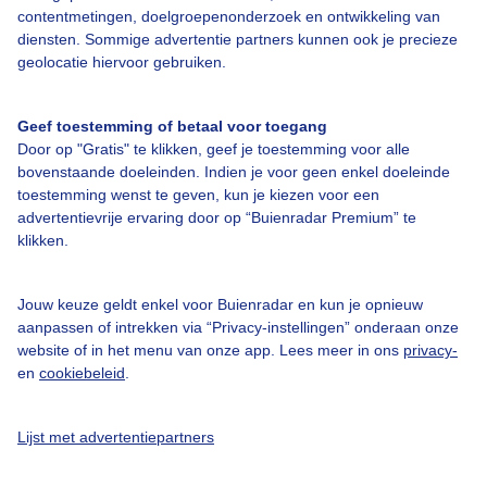
Bedrijfsgegevens
contentmetingen, doelgroepenonderzoek en ontwikkeling van
Veelgestelde vragen
diensten. Sommige advertentie partners kunnen ook je precieze
geolocatie hiervoor gebruiken.
Contact
Toegankelijkheid
Geef toestemming of betaal voor toegang
Door op "Gratis" te klikken, geef je toestemming voor alle
Gebruikersvoorwaarden
bovenstaande doeleinden. Indien je voor geen enkel doeleinde
Adverteren
toestemming wenst te geven, kun je kiezen voor een
advertentievrije ervaring door op “Buienradar Premium” te
Buienradar Team
klikken.
Privacy beleid
Cookie beleid
Jouw keuze geldt enkel voor Buienradar en kun je opnieuw
aanpassen of intrekken via “Privacy-instellingen” onderaan onze
Privacy instellingen
website of in het menu van onze app. Lees meer in ons
privacy-
Gratis weerdata
en
cookiebeleid
.
@BuienradarNL
Lijst met advertentiepartners
Buienradar