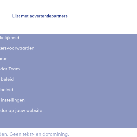
fsgegevens
De Bilt
Lijst met advertentiepartners
stelde vragen
t
elijkheid
kersvoorwaarden
eren
adar Team
 beleid
 beleid
 instellingen
adar op jouw website
en. Geen tekst- en datamining.