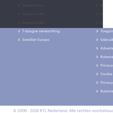
Weerstations
Bedrij
24 uurs radar
Veelge
Europa radar
Contac
7-daagse verwachting
Toegank
Satelliet Europa
Gebrui
Advert
Buienr
Privacy
Cookie
Privacy
Buienr
© 2006 - 2026 RTL Nederland. Alle rechten voorbehoud