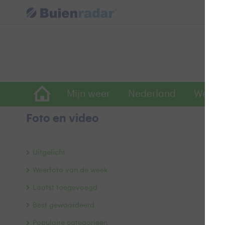
Mijn weer
Nederland
Wereld
Foto en video
Z
Uitgelicht
Weerfoto van de week
Laatst toegevoegd
Best gewaardeerd
Populaire categorieën