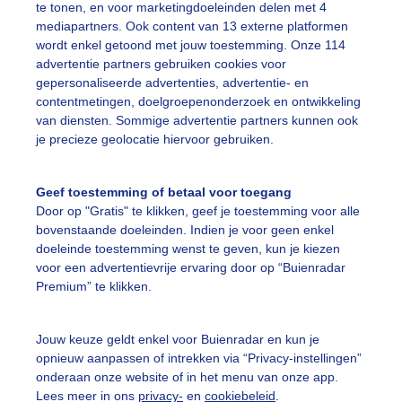
te tonen, en voor marketingdoeleinden delen met 4
edemorgen weinig wind zonnig
mediapartners. Ook content van 13 externe platformen
wordt enkel getoond met jouw toestemming. Onze 114
r: Corry van Daalen
Gemaakt: 09-05-2026, 23x bekeken
advertentie partners gebruiken cookies voor
gepersonaliseerde advertenties, advertentie- en
contentmetingen, doelgroepenonderzoek en ontwikkeling
onsopkomst
van diensten. Sommige advertentie partners kunnen ook
je precieze geolocatie hiervoor gebruiken.
ekijk slideshow
Geef toestemming of betaal voor toegang
Door op "Gratis" te klikken, geef je toestemming voor alle
bovenstaande doeleinden. Indien je voor geen enkel
doeleinde toestemming wenst te geven, kun je kiezen
voor een advertentievrije ervaring door op “Buienradar
Premium” te klikken.
Een moment geduld
Jouw keuze geldt enkel voor Buienradar en kun je
opnieuw aanpassen of intrekken via “Privacy-instellingen”
onderaan onze website of in het menu van onze app.
uienradar
Mijn weer
Lees meer in ons
privacy-
en
cookiebeleid
.