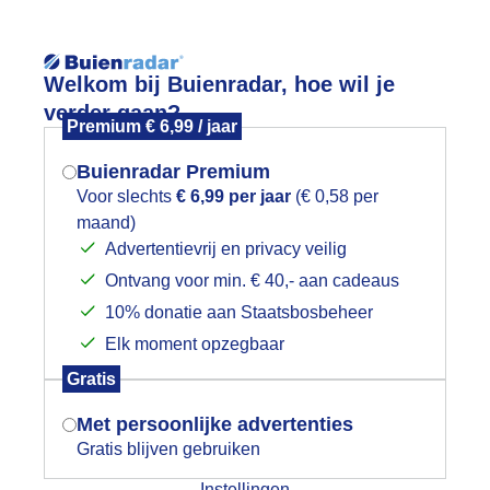
Reisinforma
Welkom bij Buienradar, hoe wil je
verder gaan?
Premium € 6,99 / jaar
Buienradar Premium
Voor slechts
€ 6,99 per jaar
(€ 0,58 per
wijd
Foto en video
Weerzine
maand)
Mogen we je locatie gebruiken voor
Advertentievrij en privacy veilig
het weer?
Zoeken in 
Ontvang voor min. € 40,- aan cadeaus
10% donatie aan Staatsbosbeheer
onsopkomst
Elk moment opzegbaar
Indien je hier nog geen akkoord op hebt
Gratis
gegeven, verschijnt er zo een pop-up uit
je browser waarin deze toestemming
Met persoonlijke advertenties
gevraagd wordt.
Gratis blijven gebruiken
Instellingen