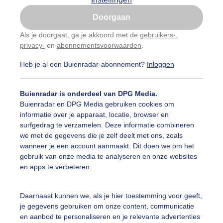
Is goed, toon de popup
Doorgaan
Nu niet, misschien later
Als je doorgaat, ga je akkoord met de
gebruikers-
,
privacy-
en
abonnementsvoorwaarden
.
Gebruik je Safari en wil je niet elke dag deze pop-up
zien?
Heb je al een Buienradar-abonnement?
Inloggen
Klik
hier
om dit aan te passen
Buienradar is onderdeel van DPG Media.
Buienradar en DPG Media gebruiken cookies om
informatie over je apparaat, locatie, browser en
surfgedrag te verzamelen. Deze informatie combineren
we met de gegevens die je zelf deelt met ons, zoals
wanneer je een account aanmaakt. Dit doen we om het
gebruik van onze media te analyseren en onze websites
en apps te verbeteren.
Daarnaast kunnen we, als je hier toestemming voor geeft,
je gegevens gebruiken om onze content, communicatie
en aanbod te personaliseren en je relevante advertenties