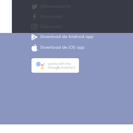
@BuienradarNL
Buienradar
Buienradar
Download de Android app
Download de iOS app