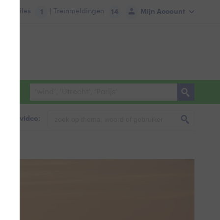
tie:
Files
| Treinmeldingen
Mijn Account
1
14
foto & video: