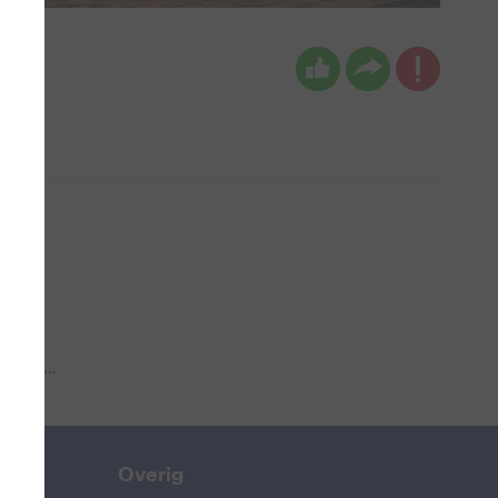
 aub...
Overig