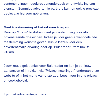
contentmetingen, doelgroepenonderzoek en ontwikkeling van
Veelgestelde vragen
diensten. Sommige advertentie partners kunnen ook je precieze
Contact
geolocatie hiervoor gebruiken.
Toegankelijkheid
Geef toestemming of betaal voor toegang
Gebruikersvoorwaarden
Door op "Gratis" te klikken, geef je toestemming voor alle
Adverteren
bovenstaande doeleinden. Indien je voor geen enkel doeleinde
toestemming wenst te geven, kun je kiezen voor een
Buienradar Team
advertentievrije ervaring door op “Buienradar Premium” te
klikken.
Privacy beleid
Cookie beleid
Jouw keuze geldt enkel voor Buienradar en kun je opnieuw
Privacy instellingen
aanpassen of intrekken via “Privacy-instellingen” onderaan onze
website of in het menu van onze app. Lees meer in ons
privacy-
Gratis weerdata
en
cookiebeleid
.
@BuienradarNL
Lijst met advertentiepartners
Buienradar
Buienradar