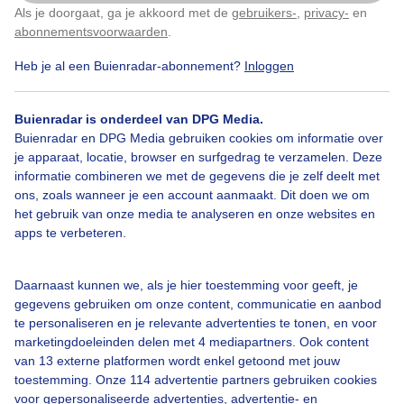
Als je doorgaat, ga je akkoord met de
gebruikers-
,
privacy-
en
Klik
hier
om dit aan te passen
abonnementsvoorwaarden
.
Heb je al een Buienradar-abonnement?
Inloggen
Bekijk slideshow
Buienradar is onderdeel van DPG Media.
Buienradar en DPG Media gebruiken cookies om informatie over
je apparaat, locatie, browser en surfgedrag te verzamelen. Deze
informatie combineren we met de gegevens die je zelf deelt met
ons, zoals wanneer je een account aanmaakt. Dit doen we om
Een moment geduld aub...
het gebruik van onze media te analyseren en onze websites en
apps te verbeteren.
Daarnaast kunnen we, als je hier toestemming voor geeft, je
gegevens gebruiken om onze content, communicatie en aanbod
te personaliseren en je relevante advertenties te tonen, en voor
Over Buienradar
marketingdoeleinden delen met 4 mediapartners. Ook content
van 13 externe platformen wordt enkel getoond met jouw
toestemming. Onze 114 advertentie partners gebruiken cookies
Bedrijfsgegevens
voor gepersonaliseerde advertenties, advertentie- en