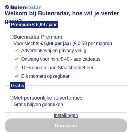
Welkom bij Buienradar, hoe wil je verder
gaan?
Premium € 6,99 / jaar
Mogen we je locatie gebruiken voor het
Luchtballonnem om 19 30 uur
weer?
Buienradar Premium
Voor slechts
€ 6,99 per jaar
(€ 0,58 per maand)
Advertentievrij en privacy veilig
Ontvang voor min. € 40,- aan cadeaus
Indien je hier nog geen akkoord op hebt gegeven,
verschijnt er zo een pop-up uit je browser waarin
10% donatie aan Staatsbosbeheer
deze toestemming gevraagd wordt.
Elk moment opzegbaar
Gratis
Is goed, toon de popup
Met persoonlijke advertenties
Gratis blijven gebruiken
Instellingen
Nu niet, misschien later
Door: Burry van den Brink
Gemaakt: 08-05-2026, 39x bekeken
Doorgaan
Gebruik je Safari en wil je niet elke dag deze pop-up zien?