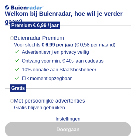
Welkom bij Buienradar, hoe wil je verder
gaan?
Premium € 6,99 / jaar
Mogen we je locatie gebruiken voor het
Hand van God
weer?
Buienradar Premium
Voor slechts
€ 6,99 per jaar
(€ 0,58 per maand)
Advertentievrij en privacy veilig
Ontvang voor min. € 40,- aan cadeaus
Indien je hier nog geen akkoord op hebt gegeven,
verschijnt er zo een pop-up uit je browser waarin
10% donatie aan Staatsbosbeheer
deze toestemming gevraagd wordt.
Elk moment opzegbaar
Gratis
Is goed, toon de popup
Met persoonlijke advertenties
Gratis blijven gebruiken
Instellingen
Nu niet, misschien later
Flinke droogte hier
Doorgaan
Gebruik je Safari en wil je niet elke dag deze pop-up zien?