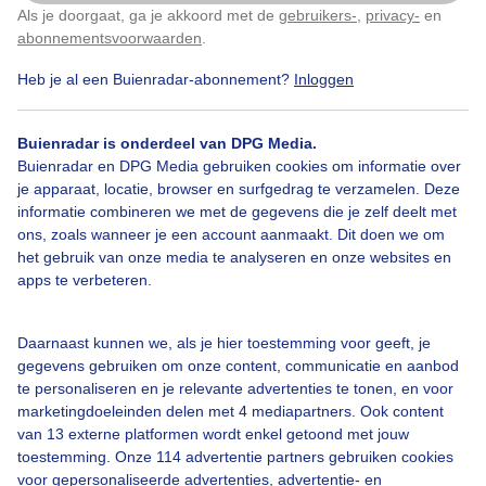
Als je doorgaat, ga je akkoord met de
gebruikers-
,
privacy-
en
Klik
hier
om dit aan te passen
Door: Joost Mooij
Gemaakt: 08-05-2026, 67x bekeken
abonnementsvoorwaarden
.
Heb je al een Buienradar-abonnement?
Inloggen
Droogte
Buienradar is onderdeel van DPG Media.
Buienradar en DPG Media gebruiken cookies om informatie over
je apparaat, locatie, browser en surfgedrag te verzamelen. Deze
informatie combineren we met de gegevens die je zelf deelt met
Bekijk slideshow
ons, zoals wanneer je een account aanmaakt. Dit doen we om
het gebruik van onze media te analyseren en onze websites en
apps te verbeteren.
Daarnaast kunnen we, als je hier toestemming voor geeft, je
Een moment geduld aub...
gegevens gebruiken om onze content, communicatie en aanbod
te personaliseren en je relevante advertenties te tonen, en voor
marketingdoeleinden delen met 4 mediapartners. Ook content
van 13 externe platformen wordt enkel getoond met jouw
toestemming. Onze 114 advertentie partners gebruiken cookies
voor gepersonaliseerde advertenties, advertentie- en