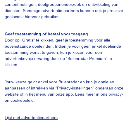
contentmetingen, doelgroepenonderzoek en ontwikkeling van
diensten. Sommige advertentie partners kunnen ook je precieze
Over Buienradar
geolocatie hiervoor gebruiken.
Bedrijfsgegevens
Geef toestemming of betaal voor toegang
Veelgestelde vragen
Door op "Gratis" te klikken, geef je toestemming voor alle
bovenstaande doeleinden. Indien je voor geen enkel doeleinde
Contact
toestemming wenst te geven, kun je kiezen voor een
Toegankelijkheid
advertentievrije ervaring door op “Buienradar Premium” te
klikken.
Gebruikersvoorwaarden
Adverteren
Jouw keuze geldt enkel voor Buienradar en kun je opnieuw
aanpassen of intrekken via “Privacy-instellingen” onderaan onze
Buienradar Team
website of in het menu van onze app. Lees meer in ons
privacy-
Privacy beleid
en
cookiebeleid
.
Cookie beleid
Lijst met advertentiepartners
Privacy instellingen
Gratis weerdata