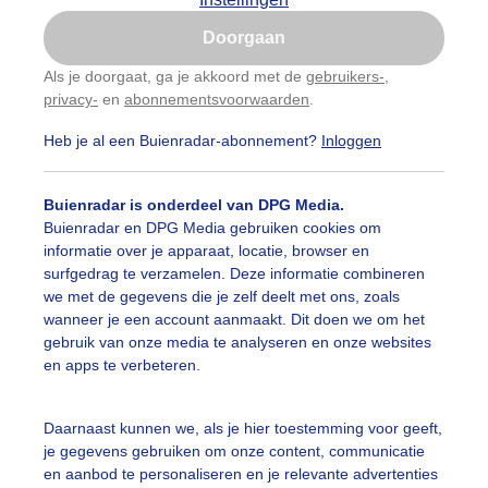
Is goed, toon de popup
Doorgaan
Nu niet, misschien later
Als je doorgaat, ga je akkoord met de
gebruikers-
,
privacy-
en
abonnementsvoorwaarden
.
Gebruik je Safari en wil je niet elke dag deze pop-up
zien?
Heb je al een Buienradar-abonnement?
Inloggen
Klik
hier
om dit aan te passen
Buienradar is onderdeel van DPG Media.
Buienradar en DPG Media gebruiken cookies om
informatie over je apparaat, locatie, browser en
surfgedrag te verzamelen. Deze informatie combineren
we met de gegevens die je zelf deelt met ons, zoals
wanneer je een account aanmaakt. Dit doen we om het
gebruik van onze media te analyseren en onze websites
en apps te verbeteren.
olkt in Kleve met af en toe zon
Daarnaast kunnen we, als je hier toestemming voor geeft,
je gegevens gebruiken om onze content, communicatie
r: Rob Schraven
Gemaakt: 08-05-2026, 97x bekeken
en aanbod te personaliseren en je relevante advertenties