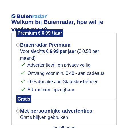
Reisinforma
Welkom bij Buienradar, hoe wil je
verder gaan?
Premium € 6,99 / jaar
Buienradar Premium
Voor slechts
€ 6,99 per jaar
(€ 0,58 per
wijd
Foto en video
Weerzine
maand)
Mogen we je locatie gebruiken voor
Advertentievrij en privacy veilig
het weer?
Zoeken in 
Ontvang voor min. € 40,- aan cadeaus
10% donatie aan Staatsbosbeheer
olken boven de Schwanenburg
Elk moment opzegbaar
Indien je hier nog geen akkoord op hebt
Gratis
gegeven, verschijnt er zo een pop-up uit
je browser waarin deze toestemming
Met persoonlijke advertenties
gevraagd wordt.
Gratis blijven gebruiken
Instellingen