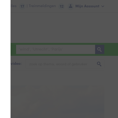
tie:
Files
| Treinmeldingen
Mijn Account
17
12
foto & video: