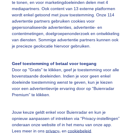
te tonen, en voor marketingdoeleinden delen met 4
mediapartners. Ook content van 13 externe platformen
ente
Zon
Wolken
wordt enkel getoond met jouw toestemming. Onze 114
advertentie partners gebruiken cookies voor
gepersonaliseerde advertenties, advertentie- en
ekijk slideshow
contentmetingen, doelgroepenonderzoek en ontwikkeling
van diensten. Sommige advertentie partners kunnen ook
je precieze geolocatie hiervoor gebruiken.
Geef toestemming of betaal voor toegang
Door op "Gratis" te klikken, geef je toestemming voor alle
Een moment geduld
bovenstaande doeleinden. Indien je voor geen enkel
doeleinde toestemming wenst te geven, kun je kiezen
voor een advertentievrije ervaring door op “Buienradar
Premium” te klikken.
uienradar
Mijn weer
Jouw keuze geldt enkel voor Buienradar en kun je
fsgegevens
De Bilt
opnieuw aanpassen of intrekken via “Privacy-instellingen”
stelde vragen
onderaan onze website of in het menu van onze app.
Lees meer in ons
privacy-
en
cookiebeleid
.
t