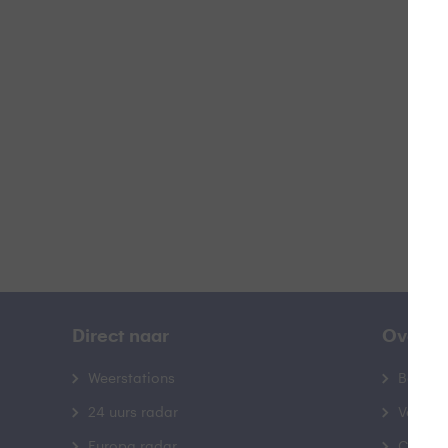
L
B
Direct naar
Over B
Weerstations
Bedrij
24 uurs radar
Veelge
Europa radar
Contac