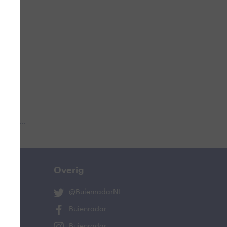
 aub...
Overig
@BuienradarNL
Buienradar
Buienradar