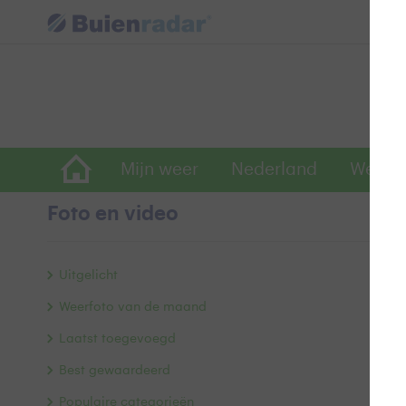
Mijn weer
Nederland
Wereld
Foto en video
W
Uitgelicht
Weerfoto van de maand
Laatst toegevoegd
Best gewaardeerd
Populaire categorieën