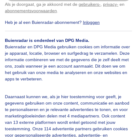
Als je doorgaat, ga je akkoord met de
gebruikers-
,
privacy-
en
Klik
hier
om dit aan te passen
abonnementsvoorwaarden
.
Heb je al een Buienradar-abonnement?
Inloggen
Een moment geduld aub...
Buienradar is onderdeel van DPG Media.
Buienradar en DPG Media gebruiken cookies om informatie over
je apparaat, locatie, browser en surfgedrag te verzamelen. Deze
informatie combineren we met de gegevens die je zelf deelt met
ons, zoals wanneer je een account aanmaakt. Dit doen we om
Over Buienradar
het gebruik van onze media te analyseren en onze websites en
apps te verbeteren.
Bedrijfsgegevens
Daarnaast kunnen we, als je hier toestemming voor geeft, je
Veelgestelde vragen
gegevens gebruiken om onze content, communicatie en aanbod
Contact
te personaliseren en je relevante advertenties te tonen, en voor
marketingdoeleinden delen met 4 mediapartners. Ook content
Toegankelijkheid
van 13 externe platformen wordt enkel getoond met jouw
toestemming. Onze 114 advertentie partners gebruiken cookies
Gebruikersvoorwaarden
voor gepersonaliseerde advertenties, advertentie- en