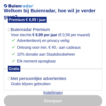
Welkom bij Buienradar, hoe wil je verder
gaan?
Premium € 6,99 / jaar
Mogen we je locatie gebruiken voor het
Zonsopkomt
weer?
Buienradar Premium
Voor slechts
€ 6,99 per jaar
(€ 0,58 per maand)
Prachtige zonsopkomst vanmorgen met die mist.
Advertentievrij en privacy veilig
Ontvang voor min. € 40,- aan cadeaus
Indien je hier nog geen akkoord op hebt gegeven,
Door: Hennie Wijlens
Gemaakt: 08-05-2026, 87x bekeken
verschijnt er zo een pop-up uit je browser waarin
10% donatie aan Staatsbosbeheer
deze toestemming gevraagd wordt.
Elk moment opzegbaar
Gratis
Is goed, toon de popup
#mist
Lente
Zonsopkomst
Met persoonlijke advertenties
Gratis blijven gebruiken
Bekijk slideshow
Instellingen
Nu niet, misschien later
Doorgaan
Gebruik je Safari en wil je niet elke dag deze pop-up zien?