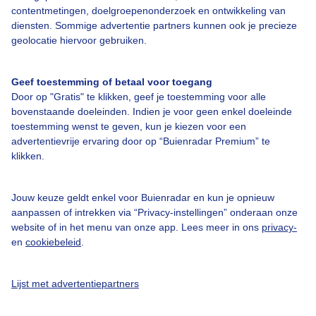
Adverteren
contentmetingen, doelgroepenonderzoek en ontwikkeling van
diensten. Sommige advertentie partners kunnen ook je precieze
Buienradar Team
geolocatie hiervoor gebruiken.
Privacy beleid
Cookie beleid
Geef toestemming of betaal voor toegang
Door op "Gratis" te klikken, geef je toestemming voor alle
Privacy instellingen
bovenstaande doeleinden. Indien je voor geen enkel doeleinde
Gratis weerdata
toestemming wenst te geven, kun je kiezen voor een
advertentievrije ervaring door op “Buienradar Premium” te
klikken.
@BuienradarNL
Buienradar
Jouw keuze geldt enkel voor Buienradar en kun je opnieuw
Buienradar
aanpassen of intrekken via “Privacy-instellingen” onderaan onze
website of in het menu van onze app. Lees meer in ons
privacy-
en
cookiebeleid
.
Lijst met advertentiepartners
© 2006 - 2026 RTL Nederland. Alle rechten voorbehouden. Geen tekst-