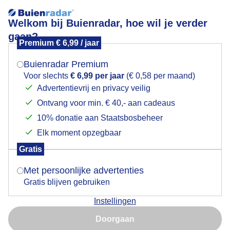
Welkom bij Buienradar, hoe wil je verder
gaan?
Premium € 6,99 / jaar
Mogen we je locatie gebruiken voor het
Volop zonneschijn bij 15 graden .
weer?
Buienradar Premium
Voor slechts
€ 6,99 per jaar
(€ 0,58 per maand)
Advertentievrij en privacy veilig
Ontvang voor min. € 40,- aan cadeaus
Indien je hier nog geen akkoord op hebt gegeven,
verschijnt er zo een pop-up uit je browser waarin
10% donatie aan Staatsbosbeheer
deze toestemming gevraagd wordt.
Elk moment opzegbaar
Gratis
Is goed, toon de popup
Met persoonlijke advertenties
Gratis blijven gebruiken
Instellingen
Nu niet, misschien later
Door: René
Gemaakt: 07-05-2026, 68x bekeken
Doorgaan
Gebruik je Safari en wil je niet elke dag deze pop-up zien?