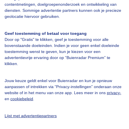
contentmetingen, doelgroepenonderzoek en ontwikkeling van
Veelgestelde vragen
diensten. Sommige advertentie partners kunnen ook je precieze
Contact
geolocatie hiervoor gebruiken.
Toegankelijkheid
Geef toestemming of betaal voor toegang
Gebruikersvoorwaarden
Door op "Gratis" te klikken, geef je toestemming voor alle
Adverteren
bovenstaande doeleinden. Indien je voor geen enkel doeleinde
toestemming wenst te geven, kun je kiezen voor een
Buienradar Team
advertentievrije ervaring door op “Buienradar Premium” te
klikken.
Privacy beleid
Cookie beleid
Jouw keuze geldt enkel voor Buienradar en kun je opnieuw
Privacy instellingen
aanpassen of intrekken via “Privacy-instellingen” onderaan onze
website of in het menu van onze app. Lees meer in ons
privacy-
Gratis weerdata
en
cookiebeleid
.
@BuienradarNL
Lijst met advertentiepartners
Buienradar
Buienradar