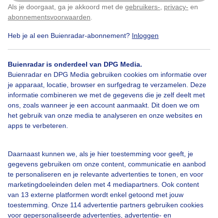
Als je doorgaat, ga je akkoord met de
gebruikers-
,
privacy-
en
Klik
hier
om dit aan te passen
abonnementsvoorwaarden
.
Heb je al een Buienradar-abonnement?
Inloggen
Bekijk slideshow
Buienradar is onderdeel van DPG Media.
Buienradar en DPG Media gebruiken cookies om informatie over
je apparaat, locatie, browser en surfgedrag te verzamelen. Deze
informatie combineren we met de gegevens die je zelf deelt met
ons, zoals wanneer je een account aanmaakt. Dit doen we om
Een moment geduld aub...
het gebruik van onze media te analyseren en onze websites en
apps te verbeteren.
Daarnaast kunnen we, als je hier toestemming voor geeft, je
gegevens gebruiken om onze content, communicatie en aanbod
te personaliseren en je relevante advertenties te tonen, en voor
Over Buienradar
marketingdoeleinden delen met 4 mediapartners. Ook content
van 13 externe platformen wordt enkel getoond met jouw
toestemming. Onze 114 advertentie partners gebruiken cookies
Bedrijfsgegevens
voor gepersonaliseerde advertenties, advertentie- en