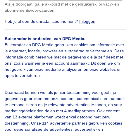
Als je doorgaat, ga je akkoord met de
gebruikers-
,
privacy-
en
Klik
hier
om dit aan te passen
Door: Kees van den Brink
Gemaakt: 05-05-2026, 54x bekeken
abonnementsvoorwaarden
.
Heb je al een Buienradar-abonnement?
Inloggen
Lente
Buienradar is onderdeel van DPG Media.
Buienradar en DPG Media gebruiken cookies om informatie over
je apparaat, locatie, browser en surfgedrag te verzamelen. Deze
informatie combineren we met de gegevens die je zelf deelt met
Bekijk slideshow
ons, zoals wanneer je een account aanmaakt. Dit doen we om
het gebruik van onze media te analyseren en onze websites en
apps te verbeteren.
Daarnaast kunnen we, als je hier toestemming voor geeft, je
Een moment geduld aub...
gegevens gebruiken om onze content, communicatie en aanbod
te personaliseren en je relevante advertenties te tonen, en voor
marketingdoeleinden delen met 4 mediapartners. Ook content
van 13 externe platformen wordt enkel getoond met jouw
toestemming. Onze 114 advertentie partners gebruiken cookies
voor gepersonaliseerde advertenties, advertentie- en