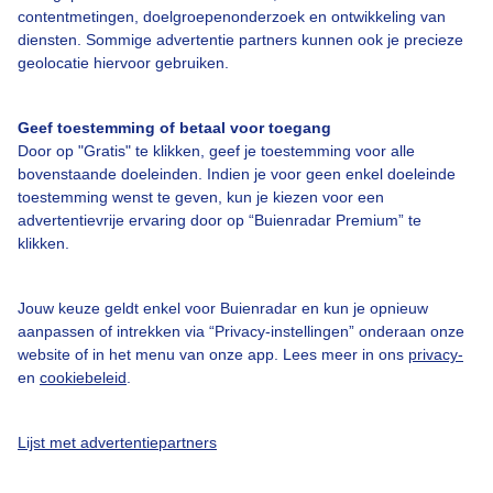
contentmetingen, doelgroepenonderzoek en ontwikkeling van
diensten. Sommige advertentie partners kunnen ook je precieze
Over Buienradar
geolocatie hiervoor gebruiken.
Bedrijfsgegevens
Geef toestemming of betaal voor toegang
Veelgestelde vragen
Door op "Gratis" te klikken, geef je toestemming voor alle
bovenstaande doeleinden. Indien je voor geen enkel doeleinde
Contact
toestemming wenst te geven, kun je kiezen voor een
Toegankelijkheid
advertentievrije ervaring door op “Buienradar Premium” te
klikken.
Gebruikersvoorwaarden
Adverteren
Jouw keuze geldt enkel voor Buienradar en kun je opnieuw
aanpassen of intrekken via “Privacy-instellingen” onderaan onze
Buienradar Team
website of in het menu van onze app. Lees meer in ons
privacy-
Privacy beleid
en
cookiebeleid
.
Cookie beleid
Lijst met advertentiepartners
Privacy instellingen
Gratis weerdata