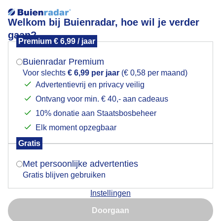
Welkom bij Buienradar, hoe wil je verder
gaan?
Premium € 6,99 / jaar
Mogen we je locatie gebruiken voor het
Fris groen
weer?
Buienradar Premium
Voor slechts
€ 6,99 per jaar
(€ 0,58 per maand)
Advertentievrij en privacy veilig
Ontvang voor min. € 40,- aan cadeaus
Indien je hier nog geen akkoord op hebt gegeven,
verschijnt er zo een pop-up uit je browser waarin
10% donatie aan Staatsbosbeheer
deze toestemming gevraagd wordt.
Elk moment opzegbaar
Gratis
Is goed, toon de popup
Met persoonlijke advertenties
Gratis blijven gebruiken
Instellingen
Nu niet, misschien later
Schaffelaarse Bos
Doorgaan
Gebruik je Safari en wil je niet elke dag deze pop-up zien?