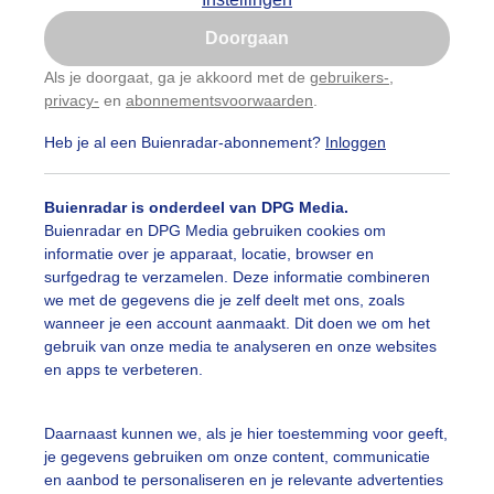
Is goed, toon de popup
Doorgaan
Nu niet, misschien later
Als je doorgaat, ga je akkoord met de
gebruikers-
,
privacy-
en
abonnementsvoorwaarden
.
Gebruik je Safari en wil je niet elke dag deze pop-up
zien?
Heb je al een Buienradar-abonnement?
Inloggen
Klik
hier
om dit aan te passen
Buienradar is onderdeel van DPG Media.
Buienradar en DPG Media gebruiken cookies om
informatie over je apparaat, locatie, browser en
surfgedrag te verzamelen. Deze informatie combineren
we met de gegevens die je zelf deelt met ons, zoals
wanneer je een account aanmaakt. Dit doen we om het
gebruik van onze media te analyseren en onze websites
en apps te verbeteren.
ur op grijze dag
Daarnaast kunnen we, als je hier toestemming voor geeft,
je gegevens gebruiken om onze content, communicatie
r: Paula Ketz
Gemaakt: 06-05-2026, 12x bekeken
en aanbod te personaliseren en je relevante advertenties