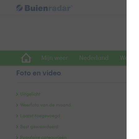
Mijn weer
Nederland
Wereld
Foto en video
Kl
Uitgelicht
Weerfoto van de maand
Laatst toegevoegd
Best gewaardeerd
Populaire categorieën