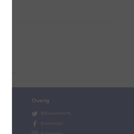
 aub...
Overig
@BuienradarNL
Buienradar
Buienradar