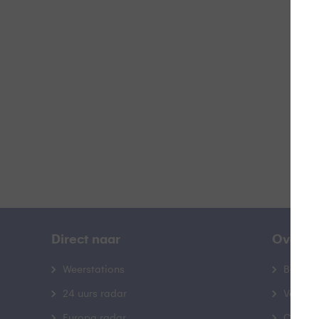
L
B
Direct naar
Over B
Weerstations
Bedrij
24 uurs radar
Veelge
Europa radar
Contac