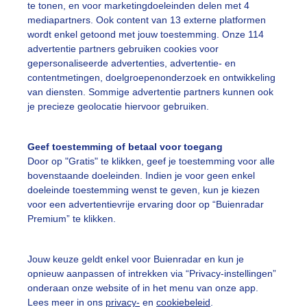
te tonen, en voor marketingdoeleinden delen met 4
mediapartners. Ook content van 13 externe platformen
ente
Wolken
wordt enkel getoond met jouw toestemming. Onze 114
advertentie partners gebruiken cookies voor
gepersonaliseerde advertenties, advertentie- en
ekijk slideshow
contentmetingen, doelgroepenonderzoek en ontwikkeling
van diensten. Sommige advertentie partners kunnen ook
je precieze geolocatie hiervoor gebruiken.
Geef toestemming of betaal voor toegang
Door op "Gratis" te klikken, geef je toestemming voor alle
Een moment geduld
bovenstaande doeleinden. Indien je voor geen enkel
doeleinde toestemming wenst te geven, kun je kiezen
voor een advertentievrije ervaring door op “Buienradar
Premium” te klikken.
uienradar
Mijn weer
Jouw keuze geldt enkel voor Buienradar en kun je
fsgegevens
De Bilt
opnieuw aanpassen of intrekken via “Privacy-instellingen”
stelde vragen
onderaan onze website of in het menu van onze app.
Lees meer in ons
privacy-
en
cookiebeleid
.
t