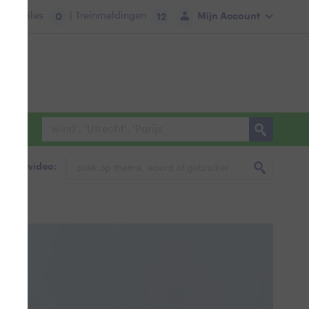
tie:
Files
| Treinmeldingen
Mijn Account
0
12
foto & video: