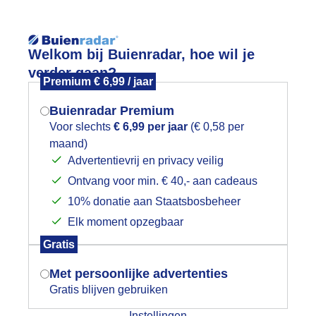
Reisinforma
Welkom bij Buienradar, hoe wil je
verder gaan?
Premium € 6,99 / jaar
Buienradar Premium
Voor slechts
€ 6,99 per jaar
(€ 0,58 per
wijd
Foto en video
Weerzine
maand)
Mogen we je locatie gebruiken voor
Advertentievrij en privacy veilig
het weer?
Zoeken in 
Ontvang voor min. € 40,- aan cadeaus
10% donatie aan Staatsbosbeheer
eur op grijze dag
Elk moment opzegbaar
Indien je hier nog geen akkoord op hebt
Gratis
gegeven, verschijnt er zo een pop-up uit
je browser waarin deze toestemming
Met persoonlijke advertenties
gevraagd wordt.
Gratis blijven gebruiken
Instellingen