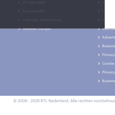
24 uurs radar
Veelge
Europa radar
Contac
7-daagse verwachting
Toegank
Satelliet Europa
Gebrui
Advert
Buienr
Privacy
Cookie
Privacy
Buienr
© 2006 - 2026 RTL Nederland. Alle rechten voorbehoud