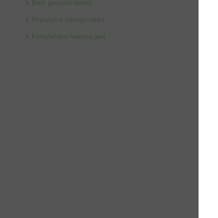
Best gewaardeerd
Populaire categorieën
Foto/video toevoegen
Wil