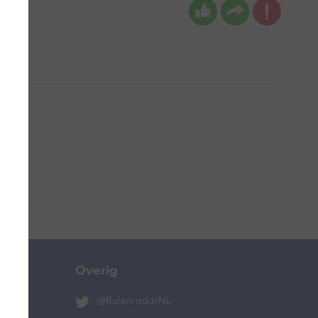
 aub...
Overig
@BuienradarNL