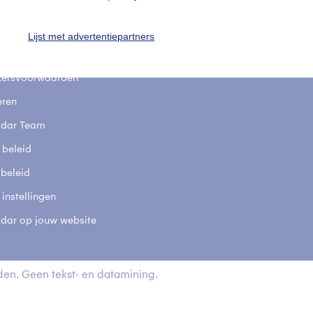
stelde vragen
t
Lijst met advertentiepartners
elijkheid
kersvoorwaarden
eren
adar Team
 beleid
 beleid
 instellingen
adar op jouw website
en. Geen tekst- en datamining.