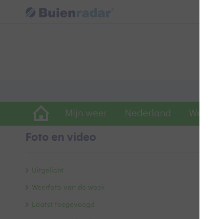
Mijn weer
Nederland
Wereld
Foto en video
W
Uitgelicht
Weerfoto van de week
Laatst toegevoegd