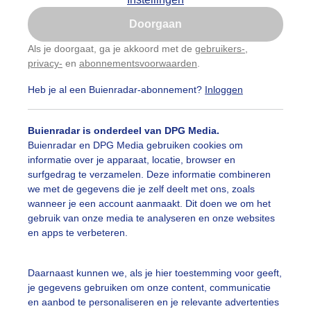
Is goed, toon de popup
Doorgaan
Nu niet, misschien later
Als je doorgaat, ga je akkoord met de
gebruikers-
,
privacy-
en
abonnementsvoorwaarden
.
Gebruik je Safari en wil je niet elke dag deze pop-up
zien?
Heb je al een Buienradar-abonnement?
Inloggen
Klik
hier
om dit aan te passen
Buienradar is onderdeel van DPG Media.
Buienradar en DPG Media gebruiken cookies om
informatie over je apparaat, locatie, browser en
surfgedrag te verzamelen. Deze informatie combineren
we met de gegevens die je zelf deelt met ons, zoals
wanneer je een account aanmaakt. Dit doen we om het
gebruik van onze media te analyseren en onze websites
en apps te verbeteren.
Daarnaast kunnen we, als je hier toestemming voor geeft,
je gegevens gebruiken om onze content, communicatie
de hyacinten op Texel in het Dennenbos.
en aanbod te personaliseren en je relevante advertenties