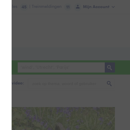
tie:
Files
| Treinmeldingen
Mijn Account
45
11
foto & video: