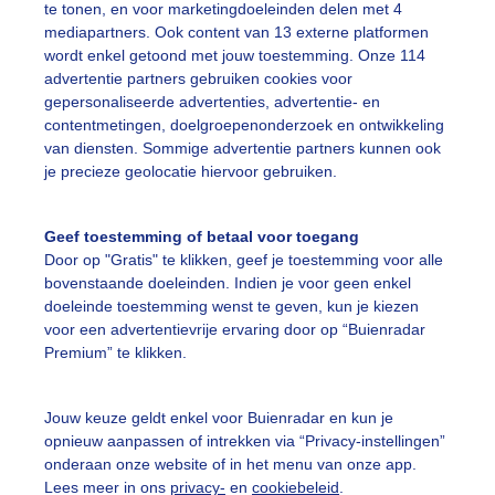
te tonen, en voor marketingdoeleinden delen met 4
r: Frans Alderse Baas
Gemaakt: 06-05-2026, 28x bekeken
mediapartners. Ook content van 13 externe platformen
wordt enkel getoond met jouw toestemming. Onze 114
advertentie partners gebruiken cookies voor
yacinten
Lente
Zon
gepersonaliseerde advertenties, advertentie- en
contentmetingen, doelgroepenonderzoek en ontwikkeling
van diensten. Sommige advertentie partners kunnen ook
ekijk slideshow
je precieze geolocatie hiervoor gebruiken.
Geef toestemming of betaal voor toegang
Door op "Gratis" te klikken, geef je toestemming voor alle
bovenstaande doeleinden. Indien je voor geen enkel
doeleinde toestemming wenst te geven, kun je kiezen
Een moment geduld
voor een advertentievrije ervaring door op “Buienradar
Premium” te klikken.
Jouw keuze geldt enkel voor Buienradar en kun je
uienradar
Mijn weer
opnieuw aanpassen of intrekken via “Privacy-instellingen”
onderaan onze website of in het menu van onze app.
fsgegevens
De Bilt
Lees meer in ons
privacy-
en
cookiebeleid
.