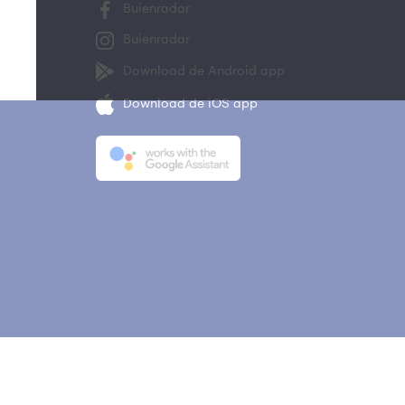
Buienradar
Buienradar
Download de Android app
Download de iOS app