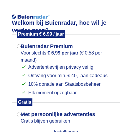
Reisinforma
Welkom bij Buienradar, hoe wil je
verder gaan?
Premium € 6,99 / jaar
Buienradar Premium
Voor slechts
€ 6,99 per jaar
(€ 0,58 per
Lees meer.
maand)
Mogen we je locatie gebruiken voor
Advertentievrij en privacy veilig
wijd
Foto en video
Weerzine
het weer?
Ontvang voor min. € 40,- aan cadeaus
10% donatie aan Staatsbosbeheer
Zoeken in 
Elk moment opzegbaar
Indien je hier nog geen akkoord op hebt
ilde hyacinten op Texel
Gratis
gegeven, verschijnt er zo een pop-up uit
je browser waarin deze toestemming
Met persoonlijke advertenties
gevraagd wordt.
Gratis blijven gebruiken
Instellingen