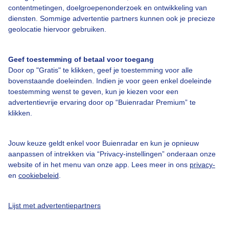
contentmetingen, doelgroepenonderzoek en ontwikkeling van
Veelgestelde vragen
diensten. Sommige advertentie partners kunnen ook je precieze
Contact
geolocatie hiervoor gebruiken.
Toegankelijkheid
Geef toestemming of betaal voor toegang
Gebruikersvoorwaarden
Door op "Gratis" te klikken, geef je toestemming voor alle
Adverteren
bovenstaande doeleinden. Indien je voor geen enkel doeleinde
toestemming wenst te geven, kun je kiezen voor een
Buienradar Team
advertentievrije ervaring door op “Buienradar Premium” te
klikken.
Privacy beleid
Cookie beleid
Jouw keuze geldt enkel voor Buienradar en kun je opnieuw
Privacy instellingen
aanpassen of intrekken via “Privacy-instellingen” onderaan onze
website of in het menu van onze app. Lees meer in ons
privacy-
Gratis weerdata
en
cookiebeleid
.
@BuienradarNL
Lijst met advertentiepartners
Buienradar
Buienradar