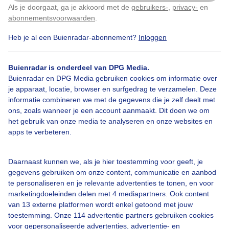
Als je doorgaat, ga je akkoord met de
gebruikers-
,
privacy-
en
Klik
hier
om dit aan te passen
abonnementsvoorwaarden
.
Heb je al een Buienradar-abonnement?
Inloggen
Bekijk slideshow
Buienradar is onderdeel van DPG Media.
Buienradar en DPG Media gebruiken cookies om informatie over
je apparaat, locatie, browser en surfgedrag te verzamelen. Deze
informatie combineren we met de gegevens die je zelf deelt met
ons, zoals wanneer je een account aanmaakt. Dit doen we om
Een moment geduld aub...
het gebruik van onze media te analyseren en onze websites en
apps te verbeteren.
Daarnaast kunnen we, als je hier toestemming voor geeft, je
gegevens gebruiken om onze content, communicatie en aanbod
te personaliseren en je relevante advertenties te tonen, en voor
Over Buienradar
marketingdoeleinden delen met 4 mediapartners. Ook content
van 13 externe platformen wordt enkel getoond met jouw
toestemming. Onze 114 advertentie partners gebruiken cookies
Bedrijfsgegevens
voor gepersonaliseerde advertenties, advertentie- en