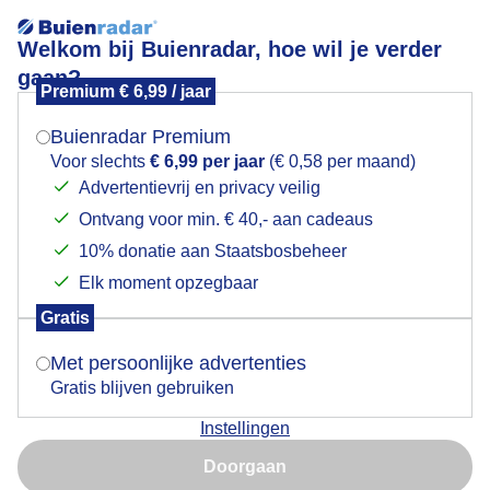
Welkom bij Buienradar, hoe wil je verder
gaan?
Premium € 6,99 / jaar
Mogen we je locatie gebruiken voor het
Schuim op het strand van Noordwijk
weer?
Buienradar Premium
Voor slechts
€ 6,99 per jaar
(€ 0,58 per maand)
Advertentievrij en privacy veilig
Ontvang voor min. € 40,- aan cadeaus
Indien je hier nog geen akkoord op hebt gegeven,
verschijnt er zo een pop-up uit je browser waarin
10% donatie aan Staatsbosbeheer
deze toestemming gevraagd wordt.
Elk moment opzegbaar
Gratis
Is goed, toon de popup
Met persoonlijke advertenties
Gratis blijven gebruiken
Instellingen
Nu niet, misschien later
Door: Joes
Gemaakt: 06-05-2026, 10x bekeken
Doorgaan
Gebruik je Safari en wil je niet elke dag deze pop-up zien?