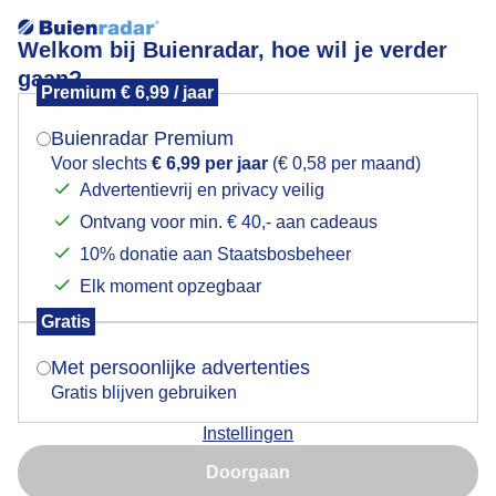
Welkom bij Buienradar, hoe wil je verder
gaan?
Premium € 6,99 / jaar
Mogen we je locatie gebruiken voor het
Bewolkte dag
weer?
Buienradar Premium
Voor slechts
€ 6,99 per jaar
(€ 0,58 per maand)
Advertentievrij en privacy veilig
Ontvang voor min. € 40,- aan cadeaus
Indien je hier nog geen akkoord op hebt gegeven,
verschijnt er zo een pop-up uit je browser waarin
10% donatie aan Staatsbosbeheer
deze toestemming gevraagd wordt.
Elk moment opzegbaar
Gratis
Is goed, toon de popup
Met persoonlijke advertenties
Gratis blijven gebruiken
Vanmorgen rond 8.00 uur
Instellingen
Nu niet, misschien later
Door: Hans Stam
Gemaakt: 05-05-2026, 43x bekeken
Doorgaan
Gebruik je Safari en wil je niet elke dag deze pop-up zien?