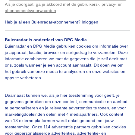
Als je doorgaat, ga je akkoord met de
gebruikers-
,
privacy-
en
Klik
hier
om dit aan te passen
abonnementsvoorwaarden
.
Heb je al een Buienradar-abonnement?
Inloggen
Lente
Wolken
Buienradar is onderdeel van DPG Media.
Buienradar en DPG Media gebruiken cookies om informatie over
Bekijk slideshow
je apparaat, locatie, browser en surfgedrag te verzamelen. Deze
informatie combineren we met de gegevens die je zelf deelt met
ons, zoals wanneer je een account aanmaakt. Dit doen we om
het gebruik van onze media te analyseren en onze websites en
apps te verbeteren.
Een moment geduld aub...
Daarnaast kunnen we, als je hier toestemming voor geeft, je
gegevens gebruiken om onze content, communicatie en aanbod
te personaliseren en je relevante advertenties te tonen, en voor
marketingdoeleinden delen met 4 mediapartners. Ook content
van 13 externe platformen wordt enkel getoond met jouw
toestemming. Onze 114 advertentie partners gebruiken cookies
voor gepersonaliseerde advertenties, advertentie- en
Over Buienradar