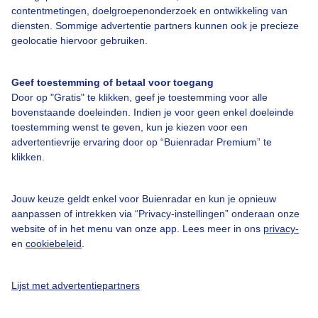
contentmetingen, doelgroepenonderzoek en ontwikkeling van
diensten. Sommige advertentie partners kunnen ook je precieze
Bedrijfsgegevens
geolocatie hiervoor gebruiken.
Veelgestelde vragen
Geef toestemming of betaal voor toegang
Contact
Door op "Gratis" te klikken, geef je toestemming voor alle
Toegankelijkheid
bovenstaande doeleinden. Indien je voor geen enkel doeleinde
toestemming wenst te geven, kun je kiezen voor een
Gebruikersvoorwaarden
advertentievrije ervaring door op “Buienradar Premium” te
klikken.
Adverteren
Buienradar Team
Jouw keuze geldt enkel voor Buienradar en kun je opnieuw
Privacy beleid
aanpassen of intrekken via “Privacy-instellingen” onderaan onze
website of in het menu van onze app. Lees meer in ons
privacy-
Cookie beleid
en
cookiebeleid
.
Privacy instellingen
Gratis weerdata
Lijst met advertentiepartners
@BuienradarNL