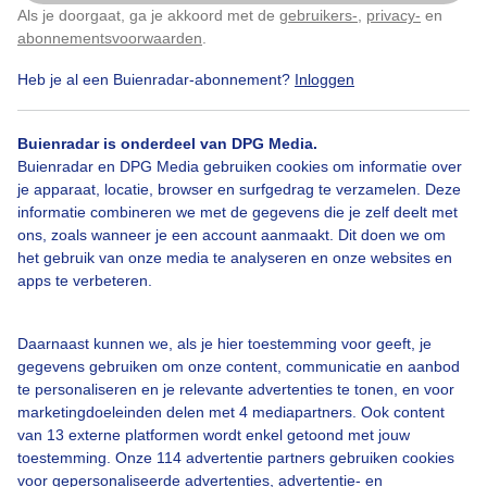
Als je doorgaat, ga je akkoord met de
gebruikers-
,
privacy-
en
Klik
hier
om dit aan te passen
abonnementsvoorwaarden
.
Heb je al een Buienradar-abonnement?
Inloggen
Mooiuitzicht
Paarwolkjes
Zon
Buienradar is onderdeel van DPG Media.
Buienradar en DPG Media gebruiken cookies om informatie over
Bekijk slideshow
je apparaat, locatie, browser en surfgedrag te verzamelen. Deze
informatie combineren we met de gegevens die je zelf deelt met
ons, zoals wanneer je een account aanmaakt. Dit doen we om
het gebruik van onze media te analyseren en onze websites en
apps te verbeteren.
Een moment geduld aub...
Daarnaast kunnen we, als je hier toestemming voor geeft, je
gegevens gebruiken om onze content, communicatie en aanbod
te personaliseren en je relevante advertenties te tonen, en voor
marketingdoeleinden delen met 4 mediapartners. Ook content
van 13 externe platformen wordt enkel getoond met jouw
toestemming. Onze 114 advertentie partners gebruiken cookies
voor gepersonaliseerde advertenties, advertentie- en
Over Buienradar