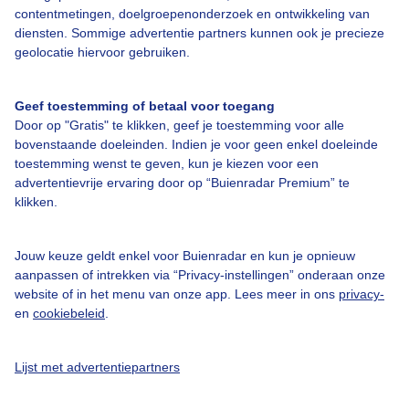
contentmetingen, doelgroepenonderzoek en ontwikkeling van
diensten. Sommige advertentie partners kunnen ook je precieze
Bedrijfsgegevens
geolocatie hiervoor gebruiken.
Veelgestelde vragen
Geef toestemming of betaal voor toegang
Contact
Door op "Gratis" te klikken, geef je toestemming voor alle
Toegankelijkheid
bovenstaande doeleinden. Indien je voor geen enkel doeleinde
toestemming wenst te geven, kun je kiezen voor een
Gebruikersvoorwaarden
advertentievrije ervaring door op “Buienradar Premium” te
klikken.
Adverteren
Buienradar Team
Jouw keuze geldt enkel voor Buienradar en kun je opnieuw
Privacy beleid
aanpassen of intrekken via “Privacy-instellingen” onderaan onze
website of in het menu van onze app. Lees meer in ons
privacy-
Cookie beleid
en
cookiebeleid
.
Privacy instellingen
Gratis weerdata
Lijst met advertentiepartners
@BuienradarNL