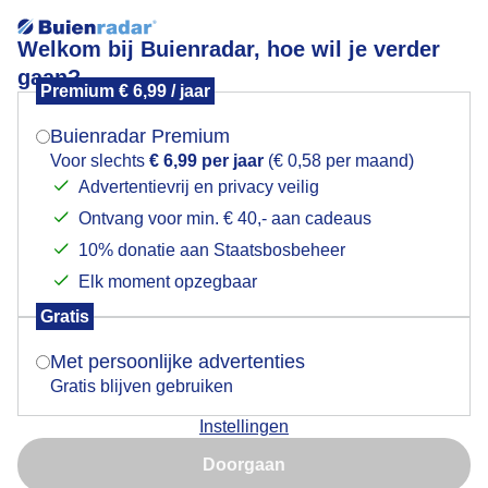
Welkom bij Buienradar, hoe wil je verder
gaan?
Premium € 6,99 / jaar
Mogen we je locatie gebruiken voor het
Mooi uitzicht
weer?
Buienradar Premium
Voor slechts
€ 6,99 per jaar
(€ 0,58 per maand)
Advertentievrij en privacy veilig
Ontvang voor min. € 40,- aan cadeaus
Indien je hier nog geen akkoord op hebt gegeven,
verschijnt er zo een pop-up uit je browser waarin
10% donatie aan Staatsbosbeheer
deze toestemming gevraagd wordt.
Elk moment opzegbaar
Gratis
Is goed, toon de popup
Met persoonlijke advertenties
Gratis blijven gebruiken
Mooi uitzicht vanuit de heuvels richting zee
Instellingen
Nu niet, misschien later
Door: Simone Genna Wiersma
Gemaakt: 04-05-2026, 37x bekeken
Doorgaan
Gebruik je Safari en wil je niet elke dag deze pop-up zien?