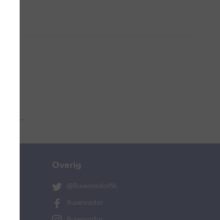
 aub...
Overig
@BuienradarNL
Buienradar
Buienradar