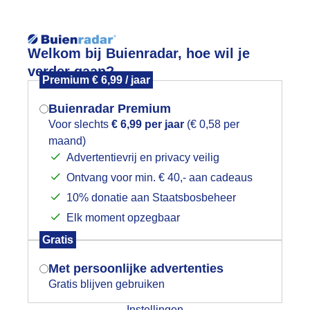
Reisinforma
Welkom bij Buienradar, hoe wil je
verder gaan?
Premium € 6,99 / jaar
Buienradar Premium
Voor slechts
€ 6,99 per jaar
(€ 0,58 per
wijd
Foto en video
Weerzine
maand)
Mogen we je locatie gebruiken voor
Advertentievrij en privacy veilig
het weer?
Zoeken in 
Ontvang voor min. € 40,- aan cadeaus
10% donatie aan Staatsbosbeheer
anuit de vogelkijkhut bekeken
Elk moment opzegbaar
Indien je hier nog geen akkoord op hebt
Gratis
gegeven, verschijnt er zo een pop-up uit
je browser waarin deze toestemming
Met persoonlijke advertenties
gevraagd wordt.
Gratis blijven gebruiken
Instellingen