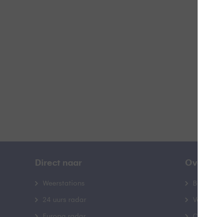
W
B
Direct naar
Over B
Weerstations
Bedrij
24 uurs radar
Veelge
Europa radar
Contac