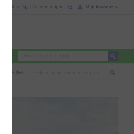
tie:
Files
| Treinmeldingen
Mijn Account
16
12
foto & video: