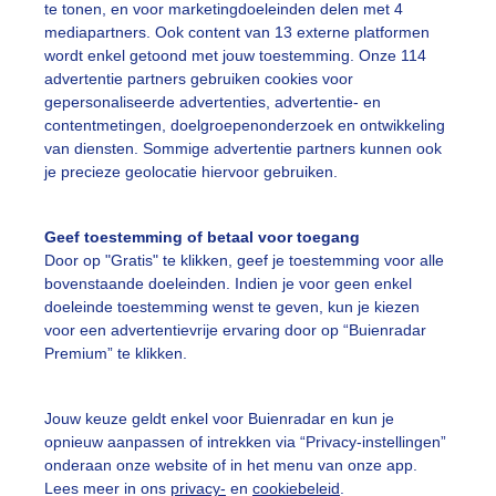
te tonen, en voor marketingdoeleinden delen met 4
mediapartners. Ook content van 13 externe platformen
olken
wordt enkel getoond met jouw toestemming. Onze 114
advertentie partners gebruiken cookies voor
gepersonaliseerde advertenties, advertentie- en
ekijk slideshow
contentmetingen, doelgroepenonderzoek en ontwikkeling
van diensten. Sommige advertentie partners kunnen ook
je precieze geolocatie hiervoor gebruiken.
Geef toestemming of betaal voor toegang
Door op "Gratis" te klikken, geef je toestemming voor alle
Een moment geduld
bovenstaande doeleinden. Indien je voor geen enkel
doeleinde toestemming wenst te geven, kun je kiezen
voor een advertentievrije ervaring door op “Buienradar
Premium” te klikken.
uienradar
Mijn weer
Jouw keuze geldt enkel voor Buienradar en kun je
fsgegevens
De Bilt
opnieuw aanpassen of intrekken via “Privacy-instellingen”
stelde vragen
onderaan onze website of in het menu van onze app.
Lees meer in ons
privacy-
en
cookiebeleid
.
t