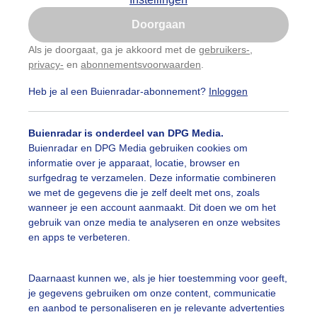
Is goed, toon de popup
Doorgaan
Nu niet, misschien later
Als je doorgaat, ga je akkoord met de
gebruikers-
,
privacy-
en
abonnementsvoorwaarden
.
Gebruik je Safari en wil je niet elke dag deze pop-up
zien?
Heb je al een Buienradar-abonnement?
Inloggen
Klik
hier
om dit aan te passen
Buienradar is onderdeel van DPG Media.
Buienradar en DPG Media gebruiken cookies om
informatie over je apparaat, locatie, browser en
surfgedrag te verzamelen. Deze informatie combineren
we met de gegevens die je zelf deelt met ons, zoals
wanneer je een account aanmaakt. Dit doen we om het
gebruik van onze media te analyseren en onze websites
en apps te verbeteren.
nuit de vogelkijkhut bekeken
Daarnaast kunnen we, als je hier toestemming voor geeft,
je gegevens gebruiken om onze content, communicatie
r: Marco Croese
Gemaakt: 03-05-2026, 46x bekeken
en aanbod te personaliseren en je relevante advertenties