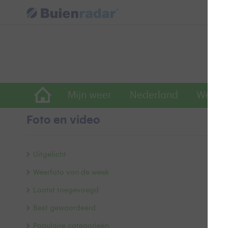
Mijn weer
Nederland
Wereld
Foto en video
V
Uitgelicht
Weerfoto van de week
Laatst toegevoegd
Best gewaardeerd
Populaire categorieën