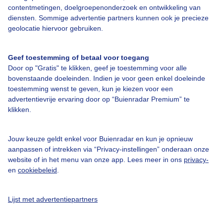
contentmetingen, doelgroepenonderzoek en ontwikkeling van
diensten. Sommige advertentie partners kunnen ook je precieze
Een moment geduld aub...
geolocatie hiervoor gebruiken.
Geef toestemming of betaal voor toegang
Door op "Gratis" te klikken, geef je toestemming voor alle
bovenstaande doeleinden. Indien je voor geen enkel doeleinde
toestemming wenst te geven, kun je kiezen voor een
Over Buienradar
advertentievrije ervaring door op “Buienradar Premium” te
klikken.
Bedrijfsgegevens
Jouw keuze geldt enkel voor Buienradar en kun je opnieuw
Veelgestelde vragen
aanpassen of intrekken via “Privacy-instellingen” onderaan onze
website of in het menu van onze app. Lees meer in ons
privacy-
Contact
en
cookiebeleid
.
Toegankelijkheid
Gebruikersvoorwaarden
Lijst met advertentiepartners
Adverteren