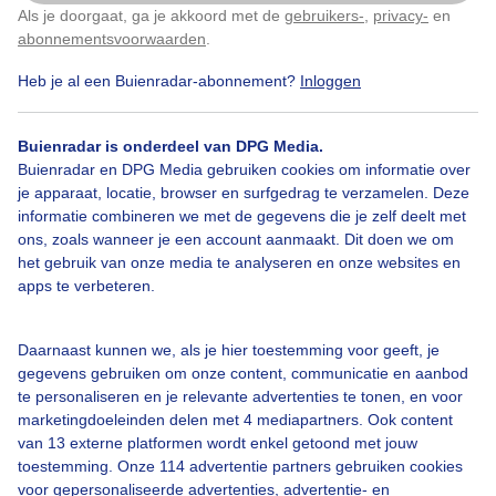
Als je doorgaat, ga je akkoord met de
gebruikers-
,
privacy-
en
Klik
hier
om dit aan te passen
abonnementsvoorwaarden
.
Heb je al een Buienradar-abonnement?
Inloggen
Wat een weertje zeg in Brunssum is begonnen met
regen en onweer en de Reiger is aan het kijken of ik bij
de vijver een vis vangt
Buienradar is onderdeel van DPG Media.
Buienradar en DPG Media gebruiken cookies om informatie over
je apparaat, locatie, browser en surfgedrag te verzamelen. Deze
Door: Sven Berends
Gemaakt: 02-05-2026, 96x bekeken
informatie combineren we met de gegevens die je zelf deelt met
ons, zoals wanneer je een account aanmaakt. Dit doen we om
het gebruik van onze media te analyseren en onze websites en
apps te verbeteren.
Zomer
Regen
Wolken
Daarnaast kunnen we, als je hier toestemming voor geeft, je
gegevens gebruiken om onze content, communicatie en aanbod
te personaliseren en je relevante advertenties te tonen, en voor
Bekijk slideshow
marketingdoeleinden delen met 4 mediapartners. Ook content
van 13 externe platformen wordt enkel getoond met jouw
toestemming. Onze 114 advertentie partners gebruiken cookies
voor gepersonaliseerde advertenties, advertentie- en