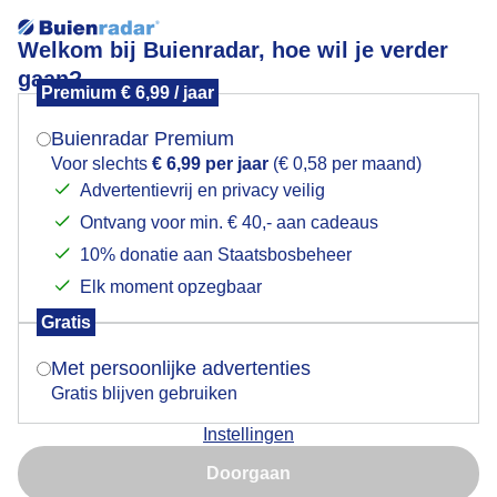
Welkom bij Buienradar, hoe wil je verder
gaan?
Premium € 6,99 / jaar
Mogen we je locatie gebruiken voor het
Lees meer.
weer?
Buienradar Premium
Wat een weertje zeg in Brunssum is begonnen met
Voor slechts
€ 6,99 per jaar
(€ 0,58 per maand)
regen en onweer en de Reiger is aan het kijken of ik bij
Advertentievrij en privacy veilig
de vijver een vis vangt
Ontvang voor min. € 40,- aan cadeaus
Indien je hier nog geen akkoord op hebt gegeven,
verschijnt er zo een pop-up uit je browser waarin
10% donatie aan Staatsbosbeheer
deze toestemming gevraagd wordt.
Elk moment opzegbaar
Gratis
Is goed, toon de popup
Met persoonlijke advertenties
Gratis blijven gebruiken
Instellingen
Nu niet, misschien later
Doorgaan
Gebruik je Safari en wil je niet elke dag deze pop-up zien?