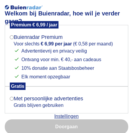
Welkom bij Buienradar, hoe wil je verder
gaan?
Premium € 6,99 / jaar
Mogen we je locatie gebruiken voor het
droogte in de polder
weer?
Buienradar Premium
Voor slechts
€ 6,99 per jaar
(€ 0,58 per maand)
Advertentievrij en privacy veilig
Ontvang voor min. € 40,- aan cadeaus
Indien je hier nog geen akkoord op hebt gegeven,
verschijnt er zo een pop-up uit je browser waarin
10% donatie aan Staatsbosbeheer
deze toestemming gevraagd wordt.
Elk moment opzegbaar
Gratis
Is goed, toon de popup
Met persoonlijke advertenties
Ook in de polder is het droog, een lekkere bui is zeer
Gratis blijven gebruiken
welkom!
Instellingen
Nu niet, misschien later
Door: Jetty Roedema
Gemaakt: 01-05-2026, 56x bekeken
Doorgaan
Gebruik je Safari en wil je niet elke dag deze pop-up zien?