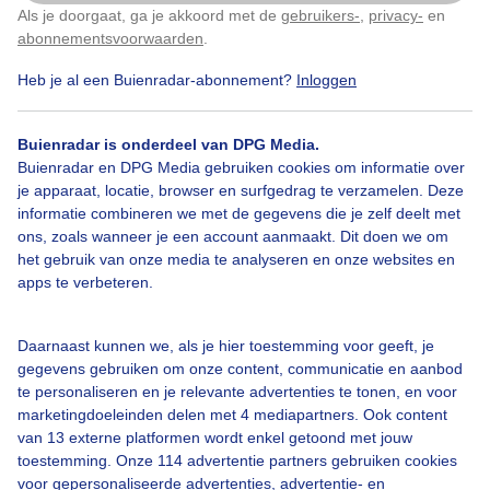
Als je doorgaat, ga je akkoord met de
gebruikers-
,
privacy-
en
Klik
hier
om dit aan te passen
abonnementsvoorwaarden
.
#droog
#polder
Regen
Heb je al een Buienradar-abonnement?
Inloggen
Buienradar is onderdeel van DPG Media.
Bekijk slideshow
Buienradar en DPG Media gebruiken cookies om informatie over
je apparaat, locatie, browser en surfgedrag te verzamelen. Deze
informatie combineren we met de gegevens die je zelf deelt met
ons, zoals wanneer je een account aanmaakt. Dit doen we om
het gebruik van onze media te analyseren en onze websites en
apps te verbeteren.
Een moment geduld aub...
Daarnaast kunnen we, als je hier toestemming voor geeft, je
gegevens gebruiken om onze content, communicatie en aanbod
te personaliseren en je relevante advertenties te tonen, en voor
marketingdoeleinden delen met 4 mediapartners. Ook content
van 13 externe platformen wordt enkel getoond met jouw
toestemming. Onze 114 advertentie partners gebruiken cookies
Over Buienradar
voor gepersonaliseerde advertenties, advertentie- en