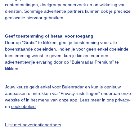
contentmetingen, doelgroepenonderzoek en ontwikkeling van
diensten. Sommige advertentie partners kunnen ook je precieze
Bedrijfsgegevens
geolocatie hiervoor gebruiken.
Veelgestelde vragen
Contact
Geef toestemming of betaal voor toegang
Door op "Gratis" te klikken, geef je toestemming voor alle
Toegankelijkheid
bovenstaande doeleinden. Indien je voor geen enkel doeleinde
toestemming wenst te geven, kun je kiezen voor een
Gebruikersvoorwaarden
advertentievrije ervaring door op “Buienradar Premium” te
Adverteren
klikken.
Buienradar Team
Jouw keuze geldt enkel voor Buienradar en kun je opnieuw
Privacy beleid
aanpassen of intrekken via “Privacy-instellingen” onderaan onze
Cookie beleid
website of in het menu van onze app. Lees meer in ons
privacy-
en
cookiebeleid
.
Privacy instellingen
Gratis weerdata
Lijst met advertentiepartners
@BuienradarNL