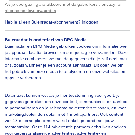
Als je doorgaat, ga je akkoord met de
gebruikers-
,
privacy-
en
Klik
hier
om dit aan te passen
abonnementsvoorwaarden
.
2
Heb je al een Buienradar-abonnement?
Inloggen
Fietsweer
Jas
Buienradar is onderdeel van DPG Media.
Buienradar en DPG Media gebruiken cookies om informatie over
Bekijk slideshow
je apparaat, locatie, browser en surfgedrag te verzamelen. Deze
informatie combineren we met de gegevens die je zelf deelt met
ons, zoals wanneer je een account aanmaakt. Dit doen we om
het gebruik van onze media te analyseren en onze websites en
apps te verbeteren.
Een moment geduld aub...
Daarnaast kunnen we, als je hier toestemming voor geeft, je
gegevens gebruiken om onze content, communicatie en aanbod
te personaliseren en je relevante advertenties te tonen, en voor
marketingdoeleinden delen met 4 mediapartners. Ook content
van 13 externe platformen wordt enkel getoond met jouw
toestemming. Onze 114 advertentie partners gebruiken cookies
voor gepersonaliseerde advertenties, advertentie- en