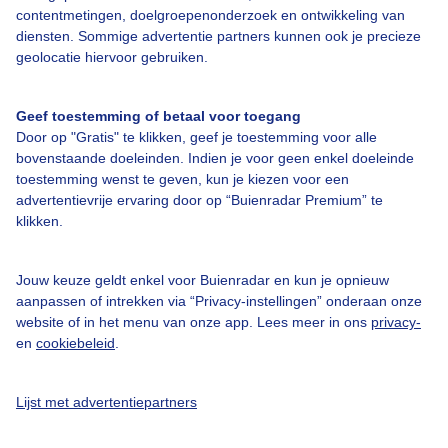
Over Buienradar
contentmetingen, doelgroepenonderzoek en ontwikkeling van
diensten. Sommige advertentie partners kunnen ook je precieze
geolocatie hiervoor gebruiken.
Bedrijfsgegevens
Veelgestelde vragen
Geef toestemming of betaal voor toegang
Contact
Door op "Gratis" te klikken, geef je toestemming voor alle
bovenstaande doeleinden. Indien je voor geen enkel doeleinde
Toegankelijkheid
toestemming wenst te geven, kun je kiezen voor een
advertentievrije ervaring door op “Buienradar Premium” te
Gebruikersvoorwaarden
klikken.
Adverteren
Buienradar Team
Jouw keuze geldt enkel voor Buienradar en kun je opnieuw
aanpassen of intrekken via “Privacy-instellingen” onderaan onze
Privacy beleid
website of in het menu van onze app. Lees meer in ons
privacy-
Cookie beleid
en
cookiebeleid
.
Privacy instellingen
Lijst met advertentiepartners
Gratis weerdata