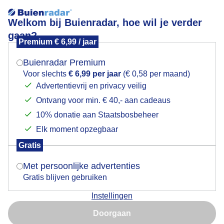
Welkom bij Buienradar, hoe wil je verder
gaan?
Premium € 6,99 / jaar
Mogen we je locatie gebruiken voor het
'S morgens kan de jas nog aan
weer?
Buienradar Premium
Voor slechts
€ 6,99 per jaar
(€ 0,58 per maand)
Advertentievrij en privacy veilig
Ontvang voor min. € 40,- aan cadeaus
Indien je hier nog geen akkoord op hebt gegeven,
verschijnt er zo een pop-up uit je browser waarin
10% donatie aan Staatsbosbeheer
deze toestemming gevraagd wordt.
Elk moment opzegbaar
Gratis
Is goed, toon de popup
Met persoonlijke advertenties
Gratis blijven gebruiken
Wolphaartsdijk, Zeeland
Instellingen
Nu niet, misschien later
Door: Geeske Harkema
Gemaakt: 01-05-2026, 102x bekeken
Doorgaan
Gebruik je Safari en wil je niet elke dag deze pop-up zien?