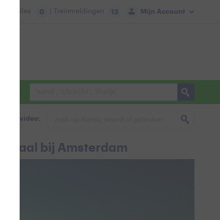
tie:
Files
| Treinmeldingen
Mijn Account
0
13
foto & video:
kanaal bij Amsterdam