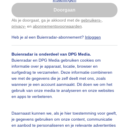
Is goed, toon de popup
Doorgaan
Nu niet, misschien later
Als je doorgaat, ga je akkoord met de
gebruikers-
,
privacy-
en
abonnementsvoorwaarden
.
Gebruik je Safari en wil je niet elke dag deze pop-up
zien?
Heb je al een Buienradar-abonnement?
Inloggen
Klik
hier
om dit aan te passen
Buienradar is onderdeel van DPG Media.
Buienradar en DPG Media gebruiken cookies om
informatie over je apparaat, locatie, browser en
surfgedrag te verzamelen. Deze informatie combineren
we met de gegevens die je zelf deelt met ons, zoals
wanneer je een account aanmaakt. Dit doen we om het
gebruik van onze media te analyseren en onze websites
en apps te verbeteren.
ordzeekanaal vanmorgen vroeg bij zonsopkomst
Daarnaast kunnen we, als je hier toestemming voor geeft,
je gegevens gebruiken om onze content, communicatie
r: Jos Hendriks
Gemaakt: 30-04-2026, 94x bekeken
en aanbod te personaliseren en je relevante advertenties