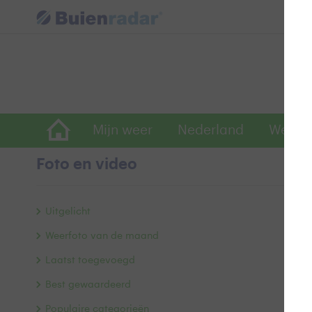
Mijn weer
Nederland
Wereld
Foto en video
Z
Uitgelicht
Weerfoto van de maand
Laatst toegevoegd
Best gewaardeerd
Populaire categorieën