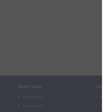
O
B
Direct naar
Over B
Weerstations
Bedrij
24 uurs radar
Veelge