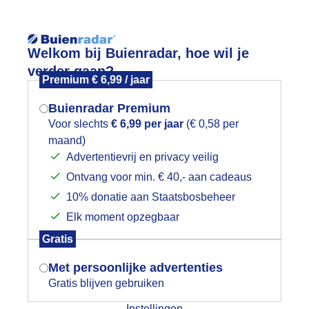
Reisinforma
Welkom bij Buienradar, hoe wil je
verder gaan?
Premium € 6,99 / jaar
Buienradar Premium
Voor slechts
€ 6,99 per jaar
(€ 0,58 per
wijd
Foto en video
Weerzine
maand)
Mogen we je locatie gebruiken voor
Advertentievrij en privacy veilig
het weer?
Zoeken in 
Ontvang voor min. € 40,- aan cadeaus
10% donatie aan Staatsbosbeheer
on komt mooi op boven het Noordzee
Elk moment opzegbaar
Indien je hier nog geen akkoord op hebt
Gratis
gegeven, verschijnt er zo een pop-up uit
je browser waarin deze toestemming
Met persoonlijke advertenties
gevraagd wordt.
Gratis blijven gebruiken
Instellingen