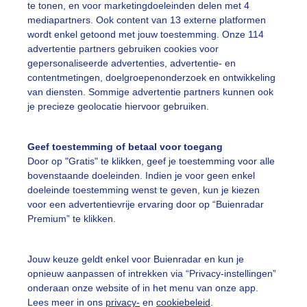
te tonen, en voor marketingdoeleinden delen met 4
mediapartners. Ook content van 13 externe platformen
chtendgloren
Zon
Zonsopkomst
wordt enkel getoond met jouw toestemming. Onze 114
advertentie partners gebruiken cookies voor
gepersonaliseerde advertenties, advertentie- en
contentmetingen, doelgroepenonderzoek en ontwikkeling
ekijk slideshow
van diensten. Sommige advertentie partners kunnen ook
je precieze geolocatie hiervoor gebruiken.
Geef toestemming of betaal voor toegang
Door op "Gratis" te klikken, geef je toestemming voor alle
Een moment geduld
bovenstaande doeleinden. Indien je voor geen enkel
doeleinde toestemming wenst te geven, kun je kiezen
voor een advertentievrije ervaring door op “Buienradar
Premium” te klikken.
uienradar
Mijn weer
Jouw keuze geldt enkel voor Buienradar en kun je
fsgegevens
De Bilt
opnieuw aanpassen of intrekken via “Privacy-instellingen”
onderaan onze website of in het menu van onze app.
stelde vragen
Lees meer in ons
privacy-
en
cookiebeleid
.