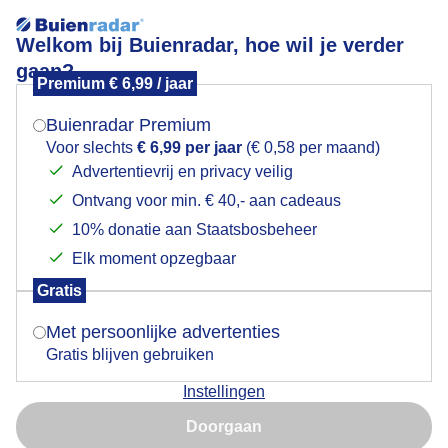
Welkom bij Buienradar, hoe wil je verder
gaan?
Premium € 6,99 / jaar
Mogen we je locatie gebruiken voor het
Droogte
weer?
Buienradar Premium
Voor slechts
€ 6,99 per jaar
(€ 0,58 per maand)
Advertentievrij en privacy veilig
Ontvang voor min. € 40,- aan cadeaus
Indien je hier nog geen akkoord op hebt gegeven,
verschijnt er zo een pop-up uit je browser waarin
10% donatie aan Staatsbosbeheer
deze toestemming gevraagd wordt.
Elk moment opzegbaar
Gratis
Is goed, toon de popup
Met persoonlijke advertenties
Gratis blijven gebruiken
Al flinke scheuren door de droogte...
Instellingen
Nu niet, misschien later
Door: Ton Wesselius
Gemaakt: 29-04-2026, 9x bekeken
Doorgaan
Gebruik je Safari en wil je niet elke dag deze pop-up zien?