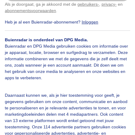
Als je doorgaat, ga je akkoord met de
gebruikers-
,
privacy-
en
Klik
hier
om dit aan te passen
abonnementsvoorwaarden
.
Heb je al een Buienradar-abonnement?
Inloggen
Droogte
Scheuren
Zon
Buienradar is onderdeel van DPG Media.
Buienradar en DPG Media gebruiken cookies om informatie over
Bekijk slideshow
je apparaat, locatie, browser en surfgedrag te verzamelen. Deze
informatie combineren we met de gegevens die je zelf deelt met
ons, zoals wanneer je een account aanmaakt. Dit doen we om
het gebruik van onze media te analyseren en onze websites en
apps te verbeteren.
Een moment geduld aub...
Daarnaast kunnen we, als je hier toestemming voor geeft, je
gegevens gebruiken om onze content, communicatie en aanbod
te personaliseren en je relevante advertenties te tonen, en voor
marketingdoeleinden delen met 4 mediapartners. Ook content
van 13 externe platformen wordt enkel getoond met jouw
toestemming. Onze 114 advertentie partners gebruiken cookies
voor gepersonaliseerde advertenties, advertentie- en
Over Buienradar