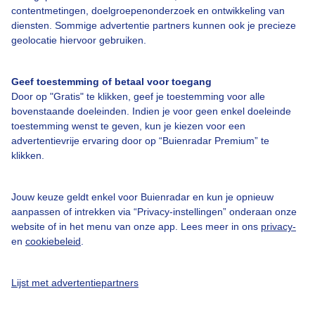
contentmetingen, doelgroepenonderzoek en ontwikkeling van
diensten. Sommige advertentie partners kunnen ook je precieze
Bedrijfsgegevens
geolocatie hiervoor gebruiken.
Veelgestelde vragen
Geef toestemming of betaal voor toegang
Contact
Door op "Gratis" te klikken, geef je toestemming voor alle
Toegankelijkheid
bovenstaande doeleinden. Indien je voor geen enkel doeleinde
toestemming wenst te geven, kun je kiezen voor een
Gebruikersvoorwaarden
advertentievrije ervaring door op “Buienradar Premium” te
klikken.
Adverteren
Buienradar Team
Jouw keuze geldt enkel voor Buienradar en kun je opnieuw
Privacy beleid
aanpassen of intrekken via “Privacy-instellingen” onderaan onze
website of in het menu van onze app. Lees meer in ons
privacy-
Cookie beleid
en
cookiebeleid
.
Privacy instellingen
Gratis weerdata
Lijst met advertentiepartners
@BuienradarNL