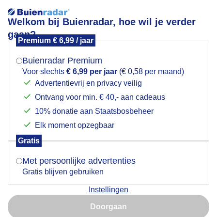
Welkom bij Buienradar, hoe wil je verder
gaan?
Premium € 6,99 / jaar
Mogen we je locatie gebruiken voor het
Heerlijk campingweer
weer?
Buienradar Premium
Voor slechts
€ 6,99 per jaar
(€ 0,58 per maand)
Advertentievrij en privacy veilig
Ontvang voor min. € 40,- aan cadeaus
Indien je hier nog geen akkoord op hebt gegeven,
verschijnt er zo een pop-up uit je browser waarin
10% donatie aan Staatsbosbeheer
deze toestemming gevraagd wordt.
Elk moment opzegbaar
Gratis
Is goed, toon de popup
Heerlijk campingweer
Met persoonlijke advertenties
Gratis blijven gebruiken
Door: Anne-Marie van Iersel
Gemaakt: 28-04-2026, 44x bekeken
Instellingen
Nu niet, misschien later
Doorgaan
Gebruik je Safari en wil je niet elke dag deze pop-up zien?