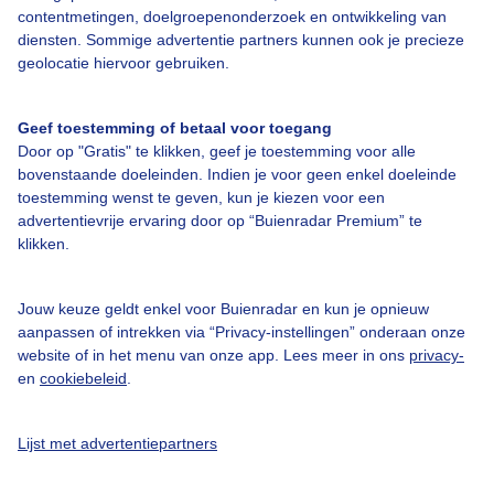
Bedrijfsgegevens
contentmetingen, doelgroepenonderzoek en ontwikkeling van
diensten. Sommige advertentie partners kunnen ook je precieze
Veelgestelde vragen
geolocatie hiervoor gebruiken.
Contact
Toegankelijkheid
Geef toestemming of betaal voor toegang
Door op "Gratis" te klikken, geef je toestemming voor alle
Gebruikersvoorwaarden
bovenstaande doeleinden. Indien je voor geen enkel doeleinde
Adverteren
toestemming wenst te geven, kun je kiezen voor een
advertentievrije ervaring door op “Buienradar Premium” te
Buienradar Team
klikken.
Privacy beleid
Cookie beleid
Jouw keuze geldt enkel voor Buienradar en kun je opnieuw
aanpassen of intrekken via “Privacy-instellingen” onderaan onze
Privacy instellingen
website of in het menu van onze app. Lees meer in ons
privacy-
en
cookiebeleid
.
Gratis weerdata
@BuienradarNL
Lijst met advertentiepartners
Buienradar