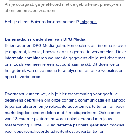
Als je doorgaat, ga je akkoord met de
gebruikers-
,
privacy-
en
Klik
hier
om dit aan te passen
Campingweer
Lente
Zon
abonnementsvoorwaarden
.
Heb je al een Buienradar-abonnement?
Inloggen
Bekijk slideshow
Buienradar is onderdeel van DPG Media.
Buienradar en DPG Media gebruiken cookies om informatie over
je apparaat, locatie, browser en surfgedrag te verzamelen. Deze
informatie combineren we met de gegevens die je zelf deelt met
ons, zoals wanneer je een account aanmaakt. Dit doen we om
het gebruik van onze media te analyseren en onze websites en
Een moment geduld aub...
apps te verbeteren.
Daarnaast kunnen we, als je hier toestemming voor geeft, je
gegevens gebruiken om onze content, communicatie en aanbod
te personaliseren en je relevante advertenties te tonen, en voor
marketingdoeleinden delen met 4 mediapartners. Ook content
Over Buienradar
van 13 externe platformen wordt enkel getoond met jouw
toestemming. Onze 114 advertentie partners gebruiken cookies
voor gepersonaliseerde advertenties, advertentie- en