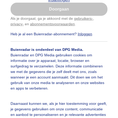
Is goed, toon de popup
Doorgaan
Nu niet, misschien later
Als je doorgaat, ga je akkoord met de
gebruikers-
,
privacy-
en
abonnementsvoorwaarden
.
Gebruik je Safari en wil je niet elke dag deze pop-up
zien?
Heb je al een Buienradar-abonnement?
Inloggen
Klik
hier
om dit aan te passen
Buienradar is onderdeel van DPG Media.
Buienradar en DPG Media gebruiken cookies om
informatie over je apparaat, locatie, browser en
surfgedrag te verzamelen. Deze informatie combineren
we met de gegevens die je zelf deelt met ons, zoals
wanneer je een account aanmaakt. Dit doen we om het
gebruik van onze media te analyseren en onze websites
en apps te verbeteren.
Daarnaast kunnen we, als je hier toestemming voor geeft,
je gegevens gebruiken om onze content, communicatie
en aanbod te personaliseren en je relevante advertenties