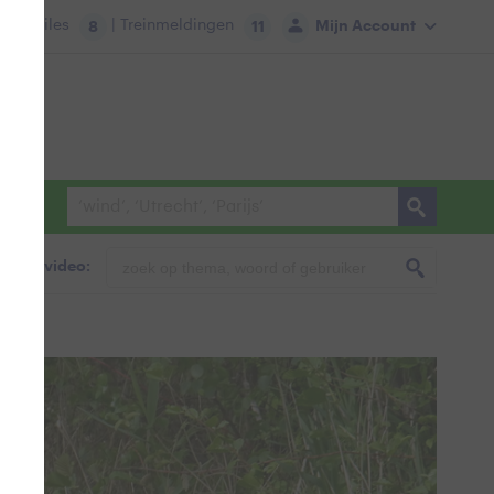
tie:
Files
| Treinmeldingen
Mijn Account
8
11
foto & video: