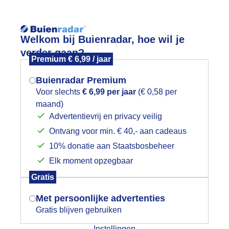
Reisinforma
Welkom bij Buienradar, hoe wil je
verder gaan?
Premium € 6,99 / jaar
Buienradar Premium
Voor slechts
€ 6,99 per jaar
(€ 0,58 per
wijd
Foto en video
Weerzine
maand)
Mogen we je locatie gebruiken voor
Advertentievrij en privacy veilig
het weer?
Zoeken in 
Ontvang voor min. € 40,- aan cadeaus
10% donatie aan Staatsbosbeheer
anzen
Elk moment opzegbaar
Indien je hier nog geen akkoord op hebt
Gratis
gegeven, verschijnt er zo een pop-up uit
je browser waarin deze toestemming
Met persoonlijke advertenties
gevraagd wordt.
Gratis blijven gebruiken
Instellingen