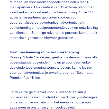
te tonen, en voor marketingdoeleinden delen met 4
mediapartners. Ook content van 13 externe platformen
wordt enkel getoond met jouw toestemming. Onze 114
advertentie partners gebruiken cookies voor
gepersonaliseerde advertenties, advertentie- en
 canada gans met hun kuikens in de zon
contentmetingen, doelgroepenonderzoek en ontwikkeling
van diensten. Sommige advertentie partners kunnen ook
r: Wiel Smits
Gemaakt: 27-04-2026, 21x bekeken
je precieze geolocatie hiervoor gebruiken.
omer
Zon
Dieren
Geef toestemming of betaal voor toegang
Door op "Gratis" te klikken, geef je toestemming voor alle
bovenstaande doeleinden. Indien je voor geen enkel
ekijk slideshow
doeleinde toestemming wenst te geven, kun je kiezen
voor een advertentievrije ervaring door op “Buienradar
Premium” te klikken.
Jouw keuze geldt enkel voor Buienradar en kun je
opnieuw aanpassen of intrekken via “Privacy-instellingen”
Een moment geduld
onderaan onze website of in het menu van onze app.
Lees meer in ons
privacy-
en
cookiebeleid
.