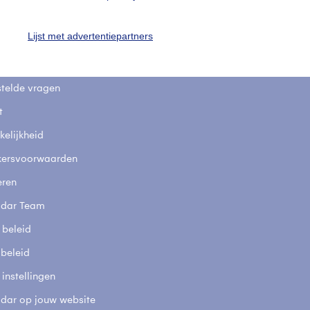
uienradar
Mijn weer
Lijst met advertentiepartners
fsgegevens
De Bilt
stelde vragen
t
elijkheid
kersvoorwaarden
eren
adar Team
 beleid
 beleid
 instellingen
adar op jouw website