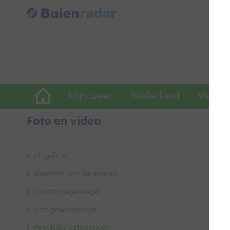
Mijn weer
Nederland
Wereld
Foto en video
g
Uitgelicht
Weerfoto van de maand
Laatst toegevoegd
Best gewaardeerd
Populaire categorieën