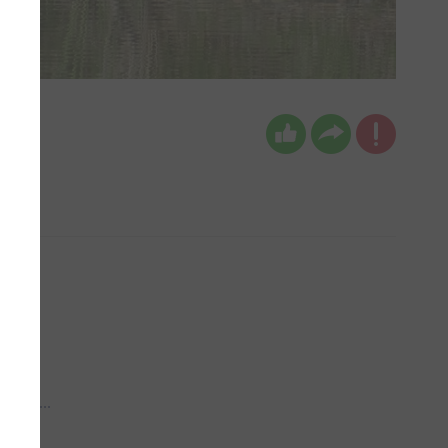
 aub...