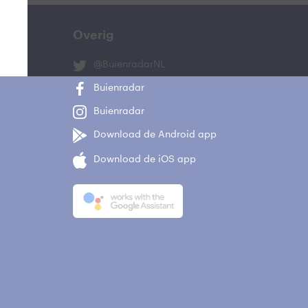
Overig
@BuienradarNL
Buienradar
Buienradar
Download de Android app
Download de iOS app