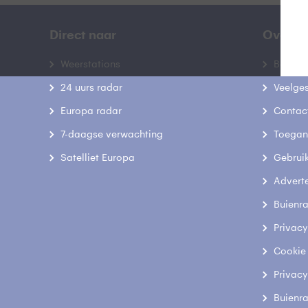
Direct naar
Over B
Weerstations
Bedrij
24 uurs radar
Veelge
Europa radar
Contac
7-daagse verwachting
Toegank
Satelliet Europa
Gebrui
Advert
Buienr
Privacy
Cookie
Privacy
Buienr