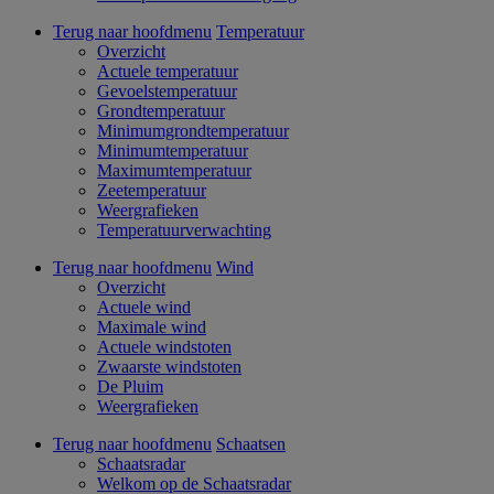
Terug naar hoofdmenu
Temperatuur
Overzicht
Actuele temperatuur
Gevoelstemperatuur
Grondtemperatuur
Minimumgrondtemperatuur
Minimumtemperatuur
Maximumtemperatuur
Zeetemperatuur
Weergrafieken
Temperatuurverwachting
Terug naar hoofdmenu
Wind
Overzicht
Actuele wind
Maximale wind
Actuele windstoten
Zwaarste windstoten
De Pluim
Weergrafieken
Terug naar hoofdmenu
Schaatsen
Schaatsradar
Welkom op de Schaatsradar