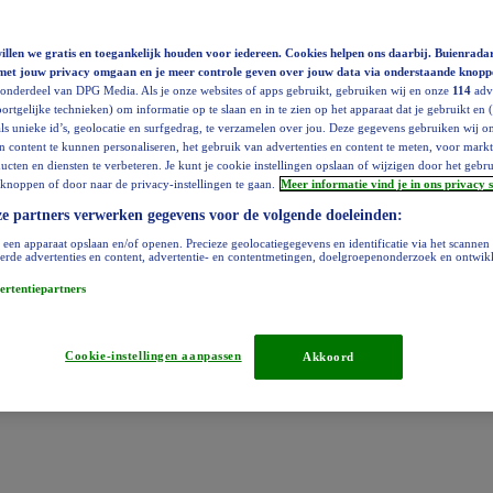
llen we gratis en toegankelijk houden voor iedereen. Cookies helpen ons daarbij. Buienradar
met jouw privacy omgaan en je meer controle geven over jouw data via onderstaande knopp
 onderdeel van DPG Media. Als je onze websites of apps gebruikt, gebruiken wij en onze
114
adve
ortgelijke technieken) om informatie op te slaan en in te zien op het apparaat dat je gebruikt en 
ls unieke id’s, geolocatie en surfgedrag, te verzamelen over jou. Deze gegevens gebruiken wij 
en content te kunnen personaliseren, het gebruik van advertenties en content te meten, voor mar
cten en diensten te verbeteren. Je kunt je cookie instellingen opslaan of wijzigen door het gebr
knoppen of door naar de privacy-instellingen te gaan.
Meer informatie vind je in ons privacy 
e partners verwerken gegevens voor de volgende doeleinden:
 een apparaat opslaan en/of openen. Precieze geolocatiegegevens en identificatie via het scannen
erde advertenties en content, advertentie- en contentmetingen, doelgroepenonderzoek en ontwik
ertentiepartners
Cookie-instellingen aanpassen
Akkoord