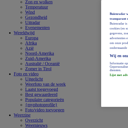
Zon en wolken
Temperatuur
Wind
Buienradar wi
Gezondheid
transparant 
Uitradar
Buienradar is
Evenementen
cookies (en so
Wereldwijd
gegevens, zoa
Europa
advertenties 
Afrika
om onze produ
Azië
onderstaande 
Noord-Amerika
Wij en onz
Zuid-Amerika
Australië / Oceanië
Informatie op
Gepersonalise
Zomer in Tirol
diensten.
Foto en video
Lijst met adv
Uitgelicht
Weerfoto van de week
Laatst toegevoegd
Best gewaardeerd
Populaire categorieën
{myphotoprofile}
Foto/video toevoegen
Weerzine
Overzicht
Weernieuws