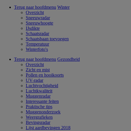
Terug naar hoofdmenu
Winter
Overzicht
Sneeuwradar
Sneeuwhoogte
IJsdikte
Schaatsradar
Schaatsbaan toevoegen
Temperatuur
Winterfoto's
Terug naar hoofdmenu
Gezondheid
Overzicht
Zicht en mist
Pollen en hooikoorts
UV-radar
Luchtvochtigheid
Luchtkwaliteit
Muggenradar
Interessante feiten
Praktische tips
Muggenonderzoek
Weergrafieken
Bevingsradar
Lijst aardbevingen 2018