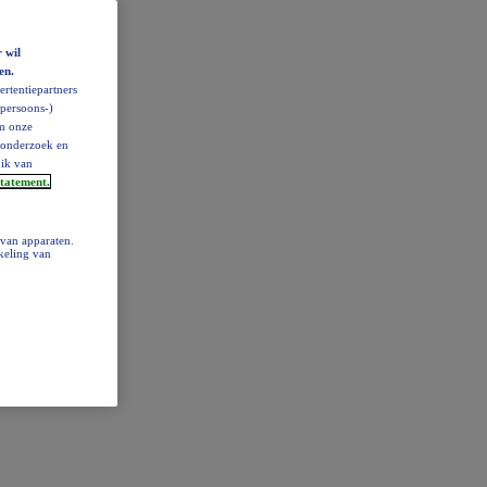
 wil
en.
rtentiepartners
(persoons-)
om onze
ktonderzoek en
uik van
statement.
 van apparaten.
keling van