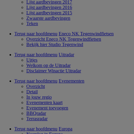
Lijst aardbevingen 2017
Lijst aardbevingen 2016
Lijst aardbevingen 2015
Zwaarste aardbevingen
Teken
Terug naar hoofdmenu
Eneco NK Tegenwindfietsen
Overzicht Eneco NK Tegenwindfietsen
Bekijk hier Studio Tegenwind
Terug naar hoofdmenu
Uitradar
Uitjes
Welkom op de Uitradar
Disclaimer Winactie Uitradar
Terug naar hoofdmenu
Evenementen
Overzicht
Detail
In jouw regio
Evenementen kaart
Evenement toevoegen
BBQradar
Terrasradar
Terug naar hoofdmenu
Europa