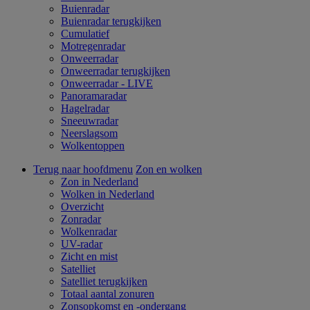
Buienradar
Buienradar terugkijken
Cumulatief
Motregenradar
Onweerradar
Onweerradar terugkijken
Onweerradar - LIVE
Panoramaradar
Hagelradar
Sneeuwradar
Neerslagsom
Wolkentoppen
Terug naar hoofdmenu
Zon en wolken
Zon in Nederland
Wolken in Nederland
Overzicht
Zonradar
Wolkenradar
UV-radar
Zicht en mist
Satelliet
Satelliet terugkijken
Totaal aantal zonuren
Zonsopkomst en -ondergang