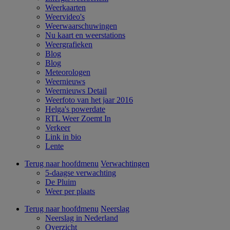
Weerkaarten
Weervideo's
Weerwaarschuwingen
Nu kaart en weerstations
Weergrafieken
Blog
Blog
Meteorologen
Weernieuws
Weernieuws Detail
Weerfoto van het jaar 2016
Helga's powerdate
RTL Weer Zoemt In
Verkeer
Link in bio
Lente
Terug naar hoofdmenu
Verwachtingen
5-daagse verwachting
De Pluim
Weer per plaats
Terug naar hoofdmenu
Neerslag
Neerslag in Nederland
Overzicht