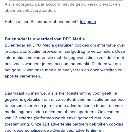
Als je doorgaat, ga je akkoord met de
gebruikers-
,
privacy-
en
Klik
hier
om dit aan te passen
abonnementsvoorwaarden
.
Seringen
Lente
Zon
Heb je al een Buienradar-abonnement?
Inloggen
Buienradar is onderdeel van DPG Media.
Bekijk slideshow
Buienradar en DPG Media gebruiken cookies om informatie over
je apparaat, locatie, browser en surfgedrag te verzamelen. Deze
informatie combineren we met de gegevens die je zelf deelt met
ons, zoals wanneer je een account aanmaakt. Dit doen we om
het gebruik van onze media te analyseren en onze websites en
apps te verbeteren.
Een moment geduld aub...
Daarnaast kunnen we, als je hier toestemming voor geeft, je
gegevens gebruiken om onze content, communicatie en aanbod
te personaliseren en je relevante advertenties te tonen, en voor
marketingdoeleinden delen met 4 mediapartners. Ook content
van 13 externe platformen wordt enkel getoond met jouw
toestemming. Onze 114 advertentie partners gebruiken cookies
Over Buienradar
voor gepersonaliseerde advertenties, advertentie- en