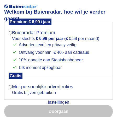
Welkom bij Buienradar, hoe wil je verder
gaan?
Premium € 6,99 / jaar
Mogen we je locatie gebruiken voor het
Zonnige lentedag, de seringen prachtig in bloei
weer?
Buienradar Premium
Voor slechts
€ 6,99 per jaar
(€ 0,58 per maand)
Advertentievrij en privacy veilig
Ontvang voor min. € 40,- aan cadeaus
Indien je hier nog geen akkoord op hebt gegeven,
verschijnt er zo een pop-up uit je browser waarin
10% donatie aan Staatsbosbeheer
deze toestemming gevraagd wordt.
Elk moment opzegbaar
Gratis
Is goed, toon de popup
Met persoonlijke advertenties
Gratis blijven gebruiken
Instellingen
Nu niet, misschien later
Door: Jolanda Pelkmans
Gemaakt: 23-04-2026, 25x bekeken
Doorgaan
Gebruik je Safari en wil je niet elke dag deze pop-up zien?