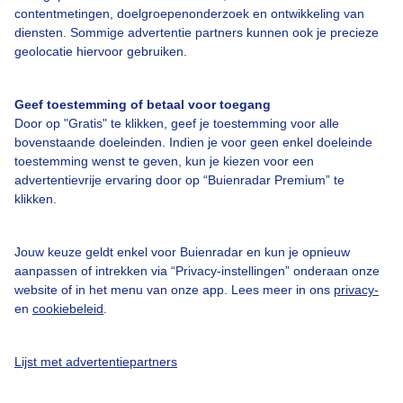
contentmetingen, doelgroepenonderzoek en ontwikkeling van
Bedrijfsgegevens
diensten. Sommige advertentie partners kunnen ook je precieze
geolocatie hiervoor gebruiken.
Veelgestelde vragen
Contact
Geef toestemming of betaal voor toegang
Toegankelijkheid
Door op "Gratis" te klikken, geef je toestemming voor alle
bovenstaande doeleinden. Indien je voor geen enkel doeleinde
Gebruikersvoorwaarden
toestemming wenst te geven, kun je kiezen voor een
advertentievrije ervaring door op “Buienradar Premium” te
Adverteren
klikken.
Buienradar Team
Privacy beleid
Jouw keuze geldt enkel voor Buienradar en kun je opnieuw
aanpassen of intrekken via “Privacy-instellingen” onderaan onze
Cookie beleid
website of in het menu van onze app. Lees meer in ons
privacy-
Privacy instellingen
en
cookiebeleid
.
Gratis weerdata
Lijst met advertentiepartners
@BuienradarNL