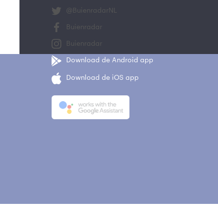
@BuienradarNL
Buienradar
Buienradar
Download de Android app
Download de iOS app