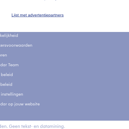
fsgegevens
De Bilt
Lijst met advertentiepartners
stelde vragen
t
elijkheid
kersvoorwaarden
eren
adar Team
 beleid
 beleid
 instellingen
adar op jouw website
en. Geen tekst- en datamining.