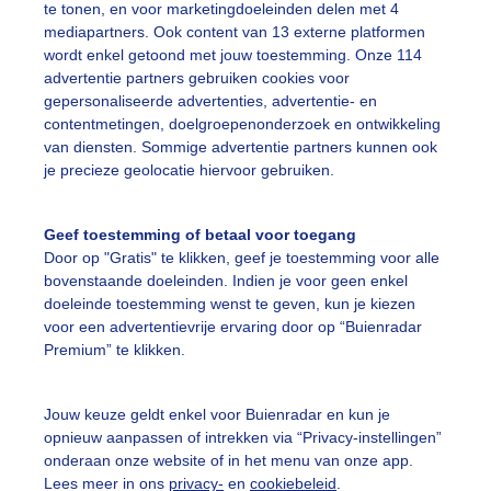
te tonen, en voor marketingdoeleinden delen met 4
 Ulrum.
mediapartners. Ook content van 13 externe platformen
wordt enkel getoond met jouw toestemming. Onze 114
r: Tim Zijlstra
Gemaakt: 22-04-2026, 104x bekeken
advertentie partners gebruiken cookies voor
gepersonaliseerde advertenties, advertentie- en
contentmetingen, doelgroepenonderzoek en ontwikkeling
tulpen
Wolken
Zonsondergang
van diensten. Sommige advertentie partners kunnen ook
je precieze geolocatie hiervoor gebruiken.
ekijk slideshow
Geef toestemming of betaal voor toegang
Door op "Gratis" te klikken, geef je toestemming voor alle
bovenstaande doeleinden. Indien je voor geen enkel
doeleinde toestemming wenst te geven, kun je kiezen
voor een advertentievrije ervaring door op “Buienradar
Premium” te klikken.
Een moment geduld
Jouw keuze geldt enkel voor Buienradar en kun je
opnieuw aanpassen of intrekken via “Privacy-instellingen”
onderaan onze website of in het menu van onze app.
uienradar
Mijn weer
Lees meer in ons
privacy-
en
cookiebeleid
.