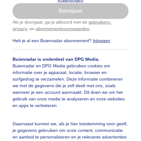
Is goed, toon de popup
Doorgaan
Nu niet, misschien later
Als je doorgaat, ga je akkoord met de
gebruikers-
,
privacy-
en
abonnementsvoorwaarden
.
Gebruik je Safari en wil je niet elke dag deze pop-up
zien?
Heb je al een Buienradar-abonnement?
Inloggen
Klik
hier
om dit aan te passen
Buienradar is onderdeel van DPG Media.
Buienradar en DPG Media gebruiken cookies om
informatie over je apparaat, locatie, browser en
surfgedrag te verzamelen. Deze informatie combineren
we met de gegevens die je zelf deelt met ons, zoals
wanneer je een account aanmaakt. Dit doen we om het
gebruik van onze media te analyseren en onze websites
en apps te verbeteren.
Daarnaast kunnen we, als je hier toestemming voor geeft,
je gegevens gebruiken om onze content, communicatie
en aanbod te personaliseren en je relevante advertenties