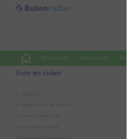
Mijn weer
Nederland
Wereld
Foto en video
Z
Uitgelicht
Weerfoto van de maand
Laatst toegevoegd
Best gewaardeerd
Populaire categorieën