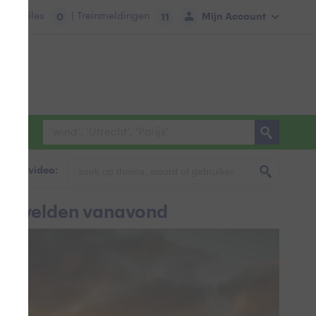
tie:
Files
| Treinmeldingen
Mijn Account
0
11
foto & video:
penvelden vanavond