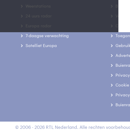
Weerstations
Bedrij
24 uurs radar
Veelge
Europa radar
Contac
7-daagse verwachting
Toegank
Satelliet Europa
Gebrui
Advert
Buienr
Privacy
Cookie
Privacy
Buienr
© 2006 - 2026 RTL Nederland. Alle rechten voorbehoud