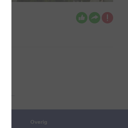
 aub...
Overig