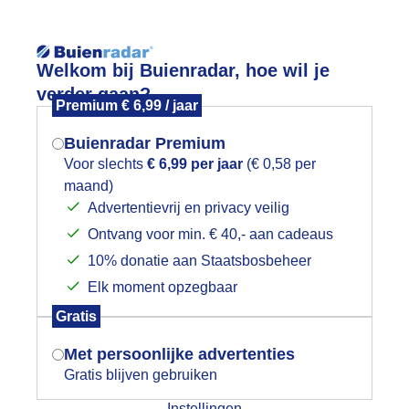
Reisinforma
Welkom bij Buienradar, hoe wil je
verder gaan?
Premium € 6,99 / jaar
Buienradar Premium
Voor slechts
€ 6,99 per jaar
(€ 0,58 per
wijd
Foto en video
Weerzine
maand)
Mogen we je locatie gebruiken voor
Advertentievrij en privacy veilig
het weer?
Zoeken in 
Ontvang voor min. € 40,- aan cadeaus
10% donatie aan Staatsbosbeheer
onsondergang over de Groningse tul
Elk moment opzegbaar
Indien je hier nog geen akkoord op hebt
Gratis
gegeven, verschijnt er zo een pop-up uit
je browser waarin deze toestemming
Met persoonlijke advertenties
gevraagd wordt.
Gratis blijven gebruiken
Instellingen