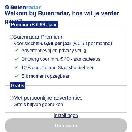
Welkom bij Buienradar, hoe wil je verder
gaan?
Premium € 6,99 / jaar
Mogen we je locatie gebruiken voor het
Lees meer.
weer?
Buienradar Premium
Koeien grazen langs de Maas
Voor slechts
€ 6,99 per jaar
(€ 0,58 per maand)
Advertentievrij en privacy veilig
Ontvang voor min. € 40,- aan cadeaus
Indien je hier nog geen akkoord op hebt gegeven,
verschijnt er zo een pop-up uit je browser waarin
10% donatie aan Staatsbosbeheer
deze toestemming gevraagd wordt.
Elk moment opzegbaar
Gratis
Is goed, toon de popup
Met persoonlijke advertenties
Gratis blijven gebruiken
Instellingen
Nu niet, misschien later
Zongenieten
Doorgaan
Gebruik je Safari en wil je niet elke dag deze pop-up zien?