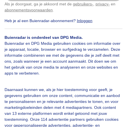
Als je doorgaat, ga je akkoord met de
gebruikers-
,
privacy-
en
Klik
hier
om dit aan te passen
Door: Anita Maes-Kuppens
Gemaakt: 22-04-2026, 91x bekeken
abonnementsvoorwaarden
.
Heb je al een Buienradar-abonnement?
Inloggen
Zon
Dieren
Buienradar is onderdeel van DPG Media.
Buienradar en DPG Media gebruiken cookies om informatie over
je apparaat, locatie, browser en surfgedrag te verzamelen. Deze
informatie combineren we met de gegevens die je zelf deelt met
Bekijk slideshow
ons, zoals wanneer je een account aanmaakt. Dit doen we om
het gebruik van onze media te analyseren en onze websites en
apps te verbeteren.
Daarnaast kunnen we, als je hier toestemming voor geeft, je
Een moment geduld aub...
gegevens gebruiken om onze content, communicatie en aanbod
te personaliseren en je relevante advertenties te tonen, en voor
marketingdoeleinden delen met 4 mediapartners. Ook content
van 13 externe platformen wordt enkel getoond met jouw
toestemming. Onze 114 advertentie partners gebruiken cookies
voor gepersonaliseerde advertenties, advertentie- en