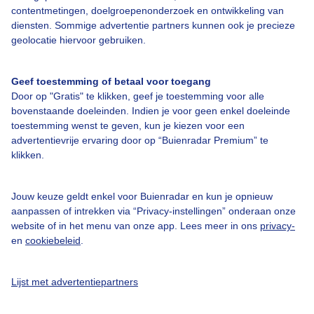
contentmetingen, doelgroepenonderzoek en ontwikkeling van
diensten. Sommige advertentie partners kunnen ook je precieze
Over Buienradar
geolocatie hiervoor gebruiken.
Bedrijfsgegevens
Geef toestemming of betaal voor toegang
Veelgestelde vragen
Door op "Gratis" te klikken, geef je toestemming voor alle
bovenstaande doeleinden. Indien je voor geen enkel doeleinde
Contact
toestemming wenst te geven, kun je kiezen voor een
advertentievrije ervaring door op “Buienradar Premium” te
Toegankelijkheid
klikken.
Gebruikersvoorwaarden
Adverteren
Jouw keuze geldt enkel voor Buienradar en kun je opnieuw
aanpassen of intrekken via “Privacy-instellingen” onderaan onze
Buienradar Team
website of in het menu van onze app. Lees meer in ons
privacy-
Privacy beleid
en
cookiebeleid
.
Cookie beleid
Lijst met advertentiepartners
Privacy instellingen
Gratis weerdata