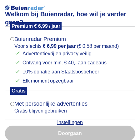
Welkom bij Buienradar, hoe wil je verder
gaan?
Premium € 6,99 / jaar
Mogen we je locatie gebruiken voor het
Staalblauwe lucht
weer?
Buienradar Premium
Voor slechts
€ 6,99 per jaar
(€ 0,58 per maand)
Advertentievrij en privacy veilig
Ontvang voor min. € 40,- aan cadeaus
Indien je hier nog geen akkoord op hebt gegeven,
verschijnt er zo een pop-up uit je browser waarin
10% donatie aan Staatsbosbeheer
deze toestemming gevraagd wordt.
Elk moment opzegbaar
Gratis
Is goed, toon de popup
Met persoonlijke advertenties
Gratis blijven gebruiken
Vanmiddag in de Kennemerduinen
Instellingen
Nu niet, misschien later
Door: Yvonne Raphael
Gemaakt: 21-04-2026, 27x bekeken
Doorgaan
Gebruik je Safari en wil je niet elke dag deze pop-up zien?