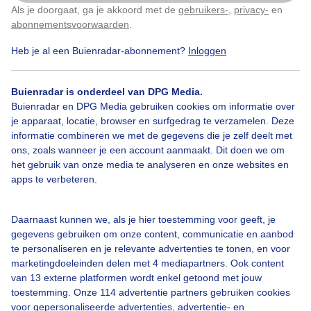
Als je doorgaat, ga je akkoord met de
gebruikers-
,
privacy-
en
Klik
hier
om dit aan te passen
abonnementsvoorwaarden
.
Heb je al een Buienradar-abonnement?
Inloggen
Duinen
Duinmeer
Zon
Buienradar is onderdeel van DPG Media.
Buienradar en DPG Media gebruiken cookies om informatie over
Bekijk slideshow
je apparaat, locatie, browser en surfgedrag te verzamelen. Deze
informatie combineren we met de gegevens die je zelf deelt met
ons, zoals wanneer je een account aanmaakt. Dit doen we om
het gebruik van onze media te analyseren en onze websites en
apps te verbeteren.
Een moment geduld aub...
Daarnaast kunnen we, als je hier toestemming voor geeft, je
gegevens gebruiken om onze content, communicatie en aanbod
te personaliseren en je relevante advertenties te tonen, en voor
marketingdoeleinden delen met 4 mediapartners. Ook content
van 13 externe platformen wordt enkel getoond met jouw
toestemming. Onze 114 advertentie partners gebruiken cookies
voor gepersonaliseerde advertenties, advertentie- en
Over Buienradar