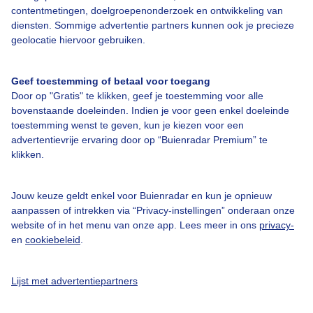
contentmetingen, doelgroepenonderzoek en ontwikkeling van
diensten. Sommige advertentie partners kunnen ook je precieze
Bedrijfsgegevens
geolocatie hiervoor gebruiken.
Veelgestelde vragen
Geef toestemming of betaal voor toegang
Contact
Door op "Gratis" te klikken, geef je toestemming voor alle
Toegankelijkheid
bovenstaande doeleinden. Indien je voor geen enkel doeleinde
toestemming wenst te geven, kun je kiezen voor een
Gebruikersvoorwaarden
advertentievrije ervaring door op “Buienradar Premium” te
klikken.
Adverteren
Buienradar Team
Jouw keuze geldt enkel voor Buienradar en kun je opnieuw
Privacy beleid
aanpassen of intrekken via “Privacy-instellingen” onderaan onze
website of in het menu van onze app. Lees meer in ons
privacy-
Cookie beleid
en
cookiebeleid
.
Privacy instellingen
Gratis weerdata
Lijst met advertentiepartners
@BuienradarNL