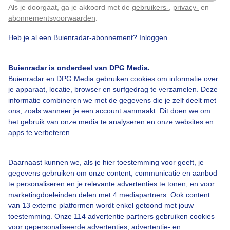
voorjaarsweer vandaag.
Als je doorgaat, ga je akkoord met de
gebruikers-
,
privacy-
en
Klik
hier
om dit aan te passen
abonnementsvoorwaarden
.
Door: Arco Visser
Gemaakt: 19-04-2026, 202x bekeken
Heb je al een Buienradar-abonnement?
Inloggen
Buienradar is onderdeel van DPG Media.
Buienradar en DPG Media gebruiken cookies om informatie over
Raapzaadbloemen
Zon
Wolken
je apparaat, locatie, browser en surfgedrag te verzamelen. Deze
informatie combineren we met de gegevens die je zelf deelt met
ons, zoals wanneer je een account aanmaakt. Dit doen we om
Bekijk slideshow
het gebruik van onze media te analyseren en onze websites en
apps te verbeteren.
Daarnaast kunnen we, als je hier toestemming voor geeft, je
gegevens gebruiken om onze content, communicatie en aanbod
te personaliseren en je relevante advertenties te tonen, en voor
Een moment geduld aub...
marketingdoeleinden delen met 4 mediapartners. Ook content
van 13 externe platformen wordt enkel getoond met jouw
toestemming. Onze 114 advertentie partners gebruiken cookies
voor gepersonaliseerde advertenties, advertentie- en