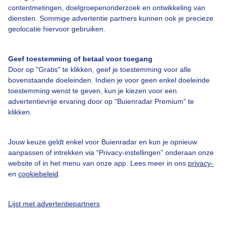
contentmetingen, doelgroepenonderzoek en ontwikkeling van
diensten. Sommige advertentie partners kunnen ook je precieze
geolocatie hiervoor gebruiken.
Over Buienradar
Geef toestemming of betaal voor toegang
Bedrijfsgegevens
Door op "Gratis" te klikken, geef je toestemming voor alle
bovenstaande doeleinden. Indien je voor geen enkel doeleinde
Veelgestelde vragen
toestemming wenst te geven, kun je kiezen voor een
advertentievrije ervaring door op “Buienradar Premium” te
Contact
klikken.
Toegankelijkheid
Gebruikersvoorwaarden
Jouw keuze geldt enkel voor Buienradar en kun je opnieuw
aanpassen of intrekken via “Privacy-instellingen” onderaan onze
Adverteren
website of in het menu van onze app. Lees meer in ons
privacy-
Buienradar Team
en
cookiebeleid
.
Privacy beleid
Lijst met advertentiepartners
Cookie beleid
Privacy instellingen