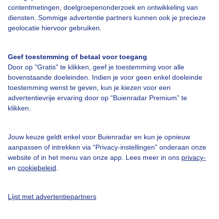
contentmetingen, doelgroepenonderzoek en ontwikkeling van
Veelgestelde vragen
diensten. Sommige advertentie partners kunnen ook je precieze
geolocatie hiervoor gebruiken.
Contact
Toegankelijkheid
Geef toestemming of betaal voor toegang
Gebruikersvoorwaarden
Door op "Gratis" te klikken, geef je toestemming voor alle
bovenstaande doeleinden. Indien je voor geen enkel doeleinde
Adverteren
toestemming wenst te geven, kun je kiezen voor een
Buienradar Team
advertentievrije ervaring door op “Buienradar Premium” te
klikken.
Privacy beleid
Cookie beleid
Jouw keuze geldt enkel voor Buienradar en kun je opnieuw
Privacy instellingen
aanpassen of intrekken via “Privacy-instellingen” onderaan onze
website of in het menu van onze app. Lees meer in ons
privacy-
Gratis weerdata
en
cookiebeleid
.
@BuienradarNL
Lijst met advertentiepartners
Buienradar
Buienradar