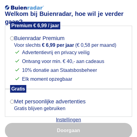
Welkom bij Buienradar, hoe wil je verder
gaan?
Premium € 6,99 / jaar
Mogen we je locatie gebruiken voor het
Prachtige crepusculaire stralen van de zon. Borculo
weer?
Buienradar Premium
Voor slechts
€ 6,99 per jaar
(€ 0,58 per maand)
Advertentievrij en privacy veilig
Ontvang voor min. € 40,- aan cadeaus
Indien je hier nog geen akkoord op hebt gegeven,
verschijnt er zo een pop-up uit je browser waarin
10% donatie aan Staatsbosbeheer
deze toestemming gevraagd wordt.
Elk moment opzegbaar
Gratis
Is goed, toon de popup
Met persoonlijke advertenties
Gratis blijven gebruiken
Instellingen
Nu niet, misschien later
Door: willie.elschot1963@gmail.com
Doorgaan
Gebruik je Safari en wil je niet elke dag deze pop-up zien?