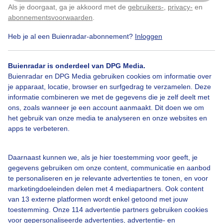
Gemaakt: 16-04-2026, 22x bekeken
Als je doorgaat, ga je akkoord met de
gebruikers-
,
privacy-
en
Klik
hier
om dit aan te passen
abonnementsvoorwaarden
.
Heb je al een Buienradar-abonnement?
Inloggen
Bekijk slideshow
Buienradar is onderdeel van DPG Media.
Buienradar en DPG Media gebruiken cookies om informatie over
je apparaat, locatie, browser en surfgedrag te verzamelen. Deze
informatie combineren we met de gegevens die je zelf deelt met
ons, zoals wanneer je een account aanmaakt. Dit doen we om
Een moment geduld aub...
het gebruik van onze media te analyseren en onze websites en
apps te verbeteren.
Daarnaast kunnen we, als je hier toestemming voor geeft, je
gegevens gebruiken om onze content, communicatie en aanbod
te personaliseren en je relevante advertenties te tonen, en voor
marketingdoeleinden delen met 4 mediapartners. Ook content
Over Buienradar
van 13 externe platformen wordt enkel getoond met jouw
toestemming. Onze 114 advertentie partners gebruiken cookies
Bedrijfsgegevens
voor gepersonaliseerde advertenties, advertentie- en