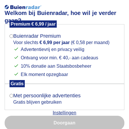
Welkom bij Buienradar, hoe wil je verder
gaan?
Premium € 6,99 / jaar
Mogen we je locatie gebruiken voor het
Dikke regenwolk komt aandrijven; de eerste druppels
weer?
vallen...
Buienradar Premium
Voor slechts
€ 6,99 per jaar
(€ 0,58 per maand)
Advertentievrij en privacy veilig
Ontvang voor min. € 40,- aan cadeaus
Indien je hier nog geen akkoord op hebt gegeven,
verschijnt er zo een pop-up uit je browser waarin
10% donatie aan Staatsbosbeheer
deze toestemming gevraagd wordt.
Elk moment opzegbaar
Gratis
Is goed, toon de popup
Met persoonlijke advertenties
Gratis blijven gebruiken
Instellingen
In Kortgene, Zeeland. De zon schijnt en er valt wat
Nu niet, misschien later
regen om 14.00 uur, niet veel
Doorgaan
Gebruik je Safari en wil je niet elke dag deze pop-up zien?