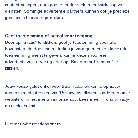
contentmetingen, doelgroepenonderzoek en ontwikkeling van
diensten. Sommige advertentie partners kunnen ook je precieze
Over Buienradar
geolocatie hiervoor gebruiken.
Bedrijfsgegevens
Geef toestemming of betaal voor toegang
Door op "Gratis" te klikken, geef je toestemming voor alle
Veelgestelde vragen
bovenstaande doeleinden. Indien je voor geen enkel doeleinde
Contact
toestemming wenst te geven, kun je kiezen voor een
advertentievrije ervaring door op “Buienradar Premium” te
Toegankelijkheid
klikken.
Gebruikersvoorwaarden
Adverteren
Jouw keuze geldt enkel voor Buienradar en kun je opnieuw
aanpassen of intrekken via “Privacy-instellingen” onderaan onze
Buienradar Team
website of in het menu van onze app. Lees meer in ons
privacy-
en
cookiebeleid
.
Privacy beleid
Cookie beleid
Lijst met advertentiepartners
Privacy instellingen