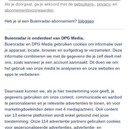
Als je doorgaat, ga je akkoord met de
gebruikers-
,
privacy-
en
Door: Geeske Harkema
Gemaakt: 02-04-2026, 140x bekeken
Klik
hier
om dit aan te passen
abonnementsvoorwaarden
.
Heb je al een Buienradar-abonnement?
Inloggen
1
Dikke_regenwolk
Zon
Buienradar is onderdeel van DPG Media.
Buienradar en DPG Media gebruiken cookies om informatie over
je apparaat, locatie, browser en surfgedrag te verzamelen. Deze
informatie combineren we met de gegevens die je zelf deelt met
Bekijk slideshow
ons, zoals wanneer je een account aanmaakt. Dit doen we om
het gebruik van onze media te analyseren en onze websites en
apps te verbeteren.
Daarnaast kunnen we, als je hier toestemming voor geeft, je
gegevens gebruiken om onze content, communicatie en aanbod
Een moment geduld aub...
te personaliseren en je relevante advertenties te tonen, en voor
marketingdoeleinden delen met 4 mediapartners. Ook content
van 13 externe platformen wordt enkel getoond met jouw
toestemming. Onze 114 advertentie partners gebruiken cookies
voor gepersonaliseerde advertenties, advertentie- en