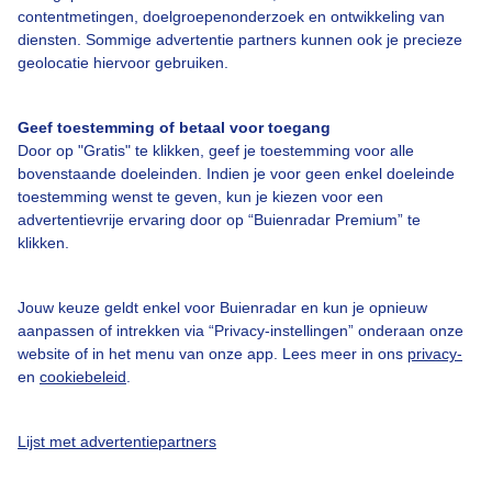
contentmetingen, doelgroepenonderzoek en ontwikkeling van
diensten. Sommige advertentie partners kunnen ook je precieze
Bedrijfsgegevens
geolocatie hiervoor gebruiken.
Veelgestelde vragen
Geef toestemming of betaal voor toegang
Contact
Door op "Gratis" te klikken, geef je toestemming voor alle
Toegankelijkheid
bovenstaande doeleinden. Indien je voor geen enkel doeleinde
toestemming wenst te geven, kun je kiezen voor een
Gebruikersvoorwaarden
advertentievrije ervaring door op “Buienradar Premium” te
klikken.
Adverteren
Buienradar Team
Jouw keuze geldt enkel voor Buienradar en kun je opnieuw
Privacy beleid
aanpassen of intrekken via “Privacy-instellingen” onderaan onze
website of in het menu van onze app. Lees meer in ons
privacy-
Cookie beleid
en
cookiebeleid
.
Privacy instellingen
Gratis weerdata
Lijst met advertentiepartners
@BuienradarNL