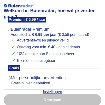
Welkom bij Buienradar, hoe wil je verder
gaan?
Premium € 6,99 / jaar
Mogen we je locatie gebruiken voor het
Dagpauwoog op pinksterbloem
weer?
Buienradar Premium
Voor slechts
€ 6,99 per jaar
(€ 0,58 per maand)
Advertentievrij en privacy veilig
Ontvang voor min. € 40,- aan cadeaus
Indien je hier nog geen akkoord op hebt gegeven,
verschijnt er zo een pop-up uit je browser waarin
10% donatie aan Staatsbosbeheer
deze toestemming gevraagd wordt.
Elk moment opzegbaar
Gratis
Is goed, toon de popup
Met persoonlijke advertenties
Gratis blijven gebruiken
Zonnig weer
Instellingen
Nu niet, misschien later
Door: Regina Vastenhout
Gemaakt: 01-04-2026, 72x bekeken
Doorgaan
Gebruik je Safari en wil je niet elke dag deze pop-up zien?