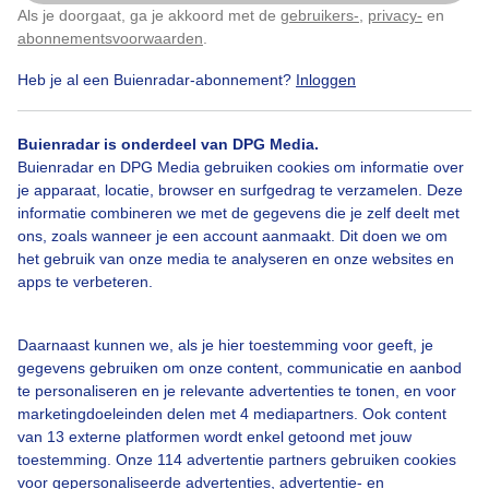
Als je doorgaat, ga je akkoord met de
gebruikers-
,
privacy-
en
Klik
hier
om dit aan te passen
abonnementsvoorwaarden
.
Heb je al een Buienradar-abonnement?
Inloggen
Dagpauwoog
Pinksterbloem
Zon
Buienradar is onderdeel van DPG Media.
Buienradar en DPG Media gebruiken cookies om informatie over
Bekijk slideshow
je apparaat, locatie, browser en surfgedrag te verzamelen. Deze
informatie combineren we met de gegevens die je zelf deelt met
ons, zoals wanneer je een account aanmaakt. Dit doen we om
het gebruik van onze media te analyseren en onze websites en
apps te verbeteren.
Een moment geduld aub...
Daarnaast kunnen we, als je hier toestemming voor geeft, je
gegevens gebruiken om onze content, communicatie en aanbod
te personaliseren en je relevante advertenties te tonen, en voor
marketingdoeleinden delen met 4 mediapartners. Ook content
van 13 externe platformen wordt enkel getoond met jouw
toestemming. Onze 114 advertentie partners gebruiken cookies
voor gepersonaliseerde advertenties, advertentie- en
Over Buienradar